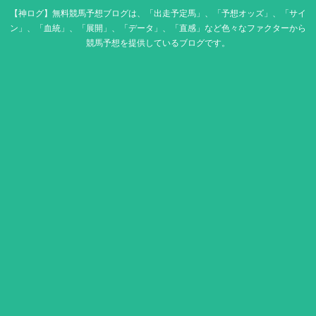
【神ログ】無料競馬予想ブログは、「出走予定馬」、「予想オッズ」、「サイ
ン」、「血統」、「展開」、「データ」、「直感」など色々なファクターから
競馬予想を提供しているブログです。