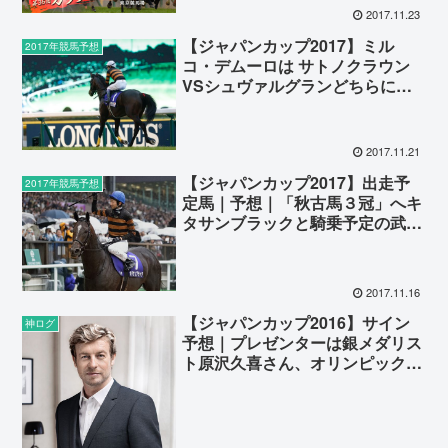
2017.11.23
【ジャパンカップ2017】ミル
2017年競馬予想
コ・デムーロは サトノクラウン
VSシュヴァルグランどちらに騎
乗するのか？
2017.11.21
【ジャパンカップ2017】出走予
2017年競馬予想
定馬｜予想｜「秋古馬３冠」へキ
タサンブラックと騎乗予定の武
豊！
2017.11.16
【ジャパンカップ2016】サイン
神ログ
予想｜プレゼンターは銀メダリス
ト原沢久喜さん、オリンピック関
連で予想オッズ5.9倍のゴールド
アクターにサイン発動！