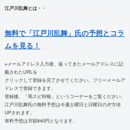
江戸川乱舞とは・・
無料で「江戸川乱舞」氏の予想とコラ
ムを見る！
※メールアドレス入力後、返ってきたメールアドレスに記
載されたURLを
クリックして登録を完了させてください。フリーメールア
ドレスで登録できます。
登録後、「馬スピ特報」というコーナーをご覧ください。
江戸川乱舞氏の無料予想は今週土曜日と日曜日の夕方頃
UPされます。
有料予想は月額840円となります。