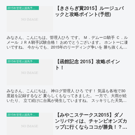
【きさらぎ賞2015】ルージュバ
2015年管理人競馬予想記事
ックと攻略ポイント(予想)
みなさん、こんにちは。管理人ひろ です。 Ｍ．デムーロ騎手 Ｃ．ル
メール ＪＲＡ騎手試験合格！ おめでとうございます。 ホントーに凄
いですね。 今からでも、2015年のリーディング争いを 勝ち抜くんじ
ゃないでしょうか。 そして・・・ ３冠馬...
【函館記念 2015】攻略ポイン
2015年管理人競馬予想記事
ト！
みなさん、こんにちは。 神ログ管理人 ひろ です！ 気温も各地で30
度超を記録するなど 夏らしくもなってきました。 一方で、大雨が続
いたり、 立て続けに台風が発生していますね。 スッキリした天気に
なってほしいものです。 各地で影響が出ている...
【みやこステークス2015】ダノ
2015年管理人競馬予想記事
ンリバティは、チャンピオンズカ
ップに行くならココが勝負！？注
目馬（予想）