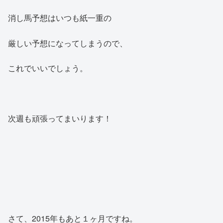
消し馬予想はいつも紙一重の
厳しい予想になってしまうので、
これでいいでしょう。
次週も頑張ってまいります！
さて、2015年もあと１ヶ月ですね。