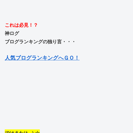
これは必見！？
神ログ
ブログランキングの独り言・・・
人気ブログランキングへＧＯ！
ではまた(^_-)-☆