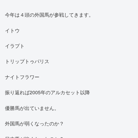
今年は４頭の外国馬が参戦してきます。
イトウ
イラプト
トリップトゥパリス
ナイトフラワー
振り返れば2005年のアルカセット以降
優勝馬が出ていません。
外国馬が弱くなったのか？