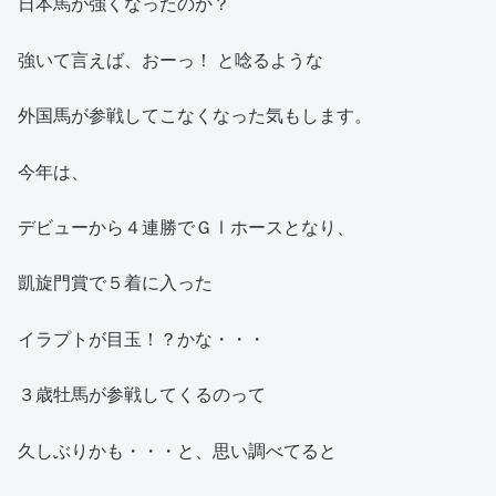
日本馬が強くなったのか？
強いて言えば、おーっ！ と唸るような
外国馬が参戦してこなくなった気もします。
今年は、
デビューから４連勝でＧⅠホースとなり、
凱旋門賞で５着に入った
イラプトが目玉！？かな・・・
３歳牡馬が参戦してくるのって
久しぶりかも・・・と、思い調べてると