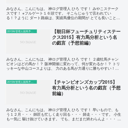
みなさん、こんにちは。 神ログ管理人 ひろ です！ みやこステーク
スです！ ※フルゲート１６頭です。 そこらじゅうで言われてい
る！？ように ダート路線は、実績馬優位の期間が とても長いことは
競馬ファンの中に すっかり浸透しています。 このレ...
【朝日杯フューチュリティステー
2015年管理人競馬予想記事
クス2015】有力馬分析という名
の戯言（予想前編）
みなさん、こんにちは。 神ログ管理人 ひろ です！ ２歳牡馬チャン
ピオンはどの馬か！？ 阪神開催に変わって、何が変わるか！？ トリ
ッキーな中山コースよりは、 力のある馬が力通りに勝ちやすい！？
とも言われていますが、どうなりますか。 ※フル...
【チャンピオンズカップ2015】
2015年管理人競馬予想記事
有力馬分析という名の戯言（予想
前編）
みなさん、こんにちは。 神ログ管理人 ひろ です！ 早いもので、も
う１２月・・・ 師匠も忙しく走り回る・・・ 師走・・・です。 小生
も一気に 駆け抜けていきます。 でも、まだまだ終わらんよ・・・ 頑
張りまっせー！ 今週のＧⅠは、 ダート界の...