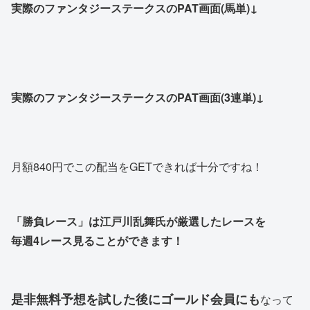
実際のファンタジーステークスのPAT画面(馬単)↓
実際のファンタジーステークスのPAT画面(3連単)↓
月額840円でこの配当をGETできれば十分ですね！
「勝負レース」は江戸川乱舞氏が厳選したレースを
毎週4レース見ることができます！
是非無料予想を試した後にゴールド会員にも
なって