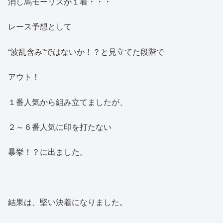
消し馬モーリスが１着・・・
レース予想として
“波乱含み”ではないか！？と見立てた段階で
アウト！
１番人気から組み立てましたが、
２～６番人気に印を打たない
暴挙！？に出ました。
結果は、堅い決着になりました。