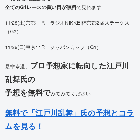
全てのG1レースの買い目が無料
で見れます！
11/28(土)京都11R ラジオNIKKEI杯京都2歳ステークス
（G3）
11/29(日)東京11R ジャパンカップ（G1）
プロ予想家に転向した江戸川
是非今週、
乱舞氏の
予想を無料で
みてみてください！！
無料で「江戸川乱舞」氏の予想とコラ
ムを見る！