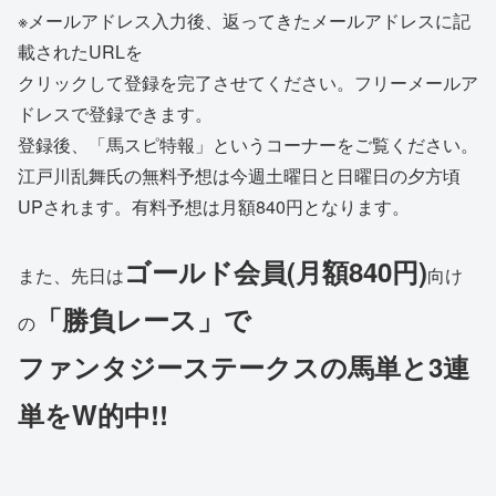
※メールアドレス入力後、返ってきたメールアドレスに記
載されたURLを
クリックして登録を完了させてください。フリーメールア
ドレスで登録できます。
登録後、「馬スピ特報」というコーナーをご覧ください。
江戸川乱舞氏の無料予想は今週土曜日と日曜日の夕方頃
UPされます。有料予想は月額840円となります。
ゴールド会員(月額840円)
また、先日は
向け
「勝負レース」で
の
ファンタジーステークスの馬単と3連
単をW的中!!