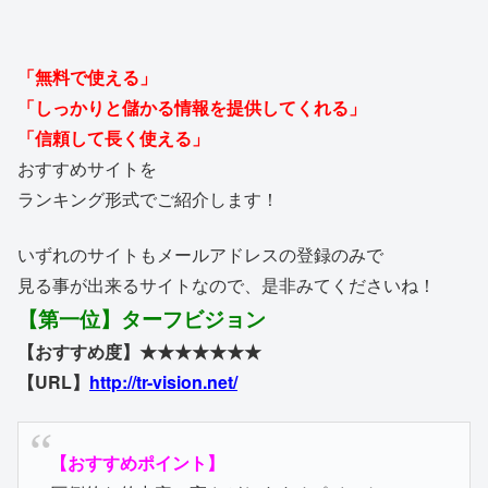
「無料で使える」
「しっかりと儲かる情報を提供してくれる」
「信頼して長く使える」
おすすめサイトを
ランキング形式でご紹介します！
いずれのサイトもメールアドレスの登録のみで
見る事が出来るサイトなので、是非みてくださいね！
【第一位】ターフビジョン
【おすすめ度】★★★★★★★
【URL】
http://tr-vision.net/
【おすすめポイント
】