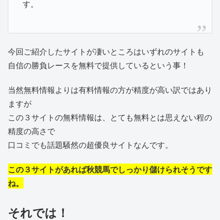
す。
今回ご紹介したサイトが凄いところはいずれのサイトも
自信の勝負レースを無料で提供しているという事！
当然無料情報よりは有料情報の方が精度が高い訳ではあり
ますが
この３サイトの無料情報は、とても無料とは思えない程の
精度の高さで
口コミでも話題騒然の超優良サイトなんです。
この３サイトがあれば秋競馬でしっかり儲けられそうです
ね。
それでは！