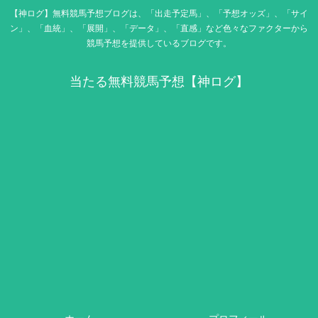
【神ログ】無料競馬予想ブログは、「出走予定馬」、「予想オッズ」、「サイ
ン」、「血統」、「展開」、「データ」、「直感」など色々なファクターから
競馬予想を提供しているブログです。
当たる無料競馬予想【神ログ】