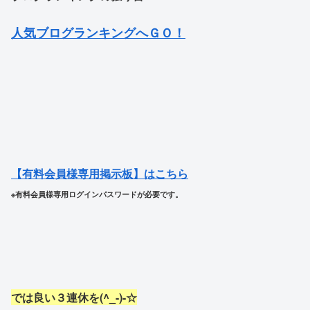
人気ブログランキングへＧＯ！
【有料会員様専用掲示板】はこちら
※有料会員様専用ログインパスワードが必要です。
では良い３連休を(^_-)-☆