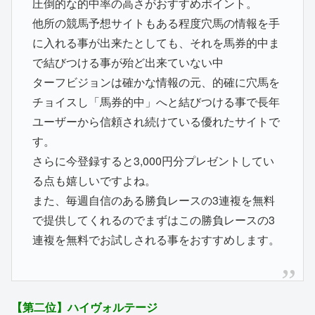
圧倒的な的中率の高さがおすすめポイント。
他所の競馬予想サイトもある程度穴馬の情報を手
に入れる事が出来たとしても、それを馬券的中ま
で結びつける事が殆ど出来ていない中
ターフビジョンは確かな情報の元、的確に穴馬を
チョイスし「馬券的中」へと結びつける事で長年
ユーザーから信頼され続けている優れたサイトで
す。
さらに今登録すると3,000円分プレゼントしてい
る点も嬉しいですよね。
また、毎週自信のある勝負レースの3連複を無料
で提供してくれるのでまずはこの勝負レースの3
連複を無料でお試しされる事をおすすめします。
【第二位】ハイヴォルテージ