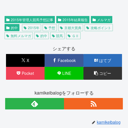
2015年管理人競馬予想記事
2015年結果報告
メルマガ
的中
2015年
予想
京都大賞典
攻略ポイント
無料メルマガ
的中
競馬
ＧⅡ
シェアする
X
Facebook
はてブ
Pocket
LINE
コピー
kamikeibalogをフォローする
kamikeibalog