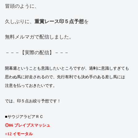
冒頭のように、
久しぶりに、
重賞レース印５点予想
を
無料メルマガで配信しました。
－－－【実際の配信】－－－
開幕週ということも意識したいところですが、過剰に意識しすぎても
思わぬ馬に好走されるので、先行有利でも決め手のある差し馬には
注意を払っておきたいです。
では、印５点お絞り予想です！
■サウジアラビアＲＣ
◎
06
ブレイブスマッシュ
○
12
イモータル