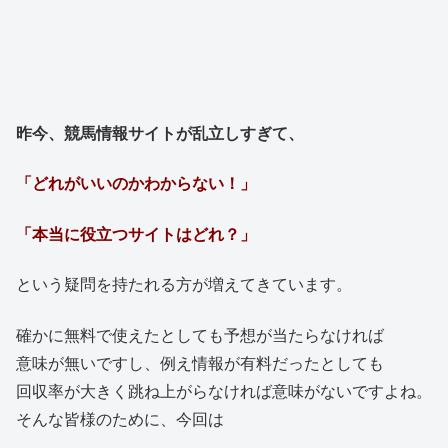
昨今、競馬情報サイトが乱立しすぎて、
「どれがいいのかわからない！」
「本当に役立つサイトはどれ？」
という疑問を持たれる方が増えてきています。
確かに無料で使えたとしても予想が当たらなければ
意味が無いですし、例え情報が有料だったとしても
回収率が大きく跳ね上がらなければ意味がないですよね。
そんな皆様のために、今回は