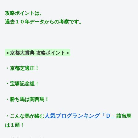
攻略ポイントは、
過去１０年データからの考察です。
＜京都大賞典 攻略ポイント＞
・京都芝適正！
・宝塚記念組！
・勝ち馬は関西馬！
人気ブログランキング「Ｄ」
・こんな馬が絡む
該当馬
は１頭！