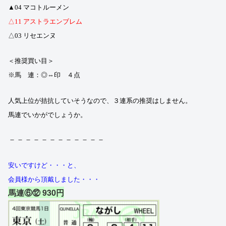
▲
04
マコトルーメン
△
11
アストラエンブレム
△
03
リセエンヌ
＜推奨買い目＞
※馬 連：◎⇔印 ４点
人気上位が拮抗していそうなので、３連系の推奨はしません。
馬連でいかがでしょうか。
－－－－－－－－－－－－
安いですけど・・・と、
会員様から頂戴しました・・・
馬連⑥⑫ 930円