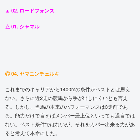
▲ 02. ロードフォンス
△ 01. シャマル
◎ 04. ヤマニンチェルキ
これまでのキャリアから1400mの条件がベストとは思え
ない。さらに近2走の競馬から手が出しにくいとも言え
る。しかし、当馬の本来のパフォーマンスは3走前であ
る。能力だけで言えばメンバー最上位といっても過言では
ない。ベスト条件ではないが、それをカバー出来る力があ
ると考えて本命にした。