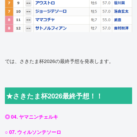
では、さきたま杯2026の最終予想を発表します。
★さきたま杯2026最終予想！！
◎ 04. ヤマニンチェルキ
○ 07. ウィルソンテソーロ