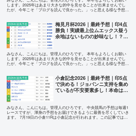
します。2025年はあまり大きな的中を見せることが出来ませんでし
たが、今年こそ「ブログを読んで良かった。」っと思える様な予想を
願わくは毎戦出来るように一レース入魂の気持ちで予想し...
梅見月杯2026｜最終予想｜印4点
2026年競馬予想
勝負！実績最上位ムエックス疑う
余地はないものの妙味なし！？本
命は逆転可能な地元馬のアノ馬で
勝負！
みなさん、こんにちは。管理人のひろです。 本年もよろしくお願い
します。2025年はあまり大きな的中を見せることが出来ませんでし
たが、今年こそ「ブログを読んで良かった。」っと思える様な予想を
願わくは毎戦出来るように一レース入魂の気持ちで予想し...
小倉記念2026｜最終予想｜印5点
2026年競馬予想
で決める！ジョバンニ支持を集め
ているが不安要素多し！本命は総
合的に判断してアノ馬で勝負！
みなさん、こんにちは。管理人のひろです。 中央競馬の予想は毎週1
レースですが、渾身の予想をお届けできるように最善を尽くしていき
ます。 7月19日の小倉11Rは小倉記念が行われます。この記事では小
倉記念の最終予想をしていきます。 ★小倉記...