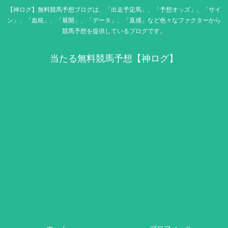
【神ログ】無料競馬予想ブログは、「出走予定馬」、「予想オッズ」、「サイ
ン」、「血統」、「展開」、「データ」、「直感」など色々なファクターから
競馬予想を提供しているブログです。
当たる無料競馬予想【神ログ】