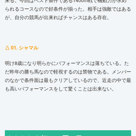
来る。今回はベスト条件である1400m戦で機動力が求め
られるコースなので好条件が揃った。相手は強敵ではある
が、自分の競馬が出来ればチャンスはある存在。
△ 01. シャマル
明け8歳になり明らかにパフォーマンスは落ちている。た
だ昨年の勝ち馬なので軽視するのは禁物である。メンバー
のなかで条件面は最もクリアしているので、近走の中で最
も高いパフォーマンスをして驚くことは出来ない。