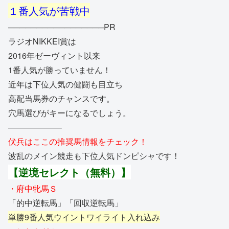
１番人気が苦戦中
─────────────────PR
ラジオNIKKEI賞は
2016年ゼーヴィント以来
1番人気が勝っていません！
近年は下位人気の健闘も目立ち
高配当馬券のチャンスです。
穴馬選びがキーになるでしょう。
——————–
伏兵はここの推奨馬情報をチェック！
波乱のメイン競走も下位人気ドンピシャです！
【逆境セレクト（無料）】
・府中牝馬Ｓ
「的中逆転馬」「回収逆転馬」
単勝9番人気ウイントワイライト入れ込み