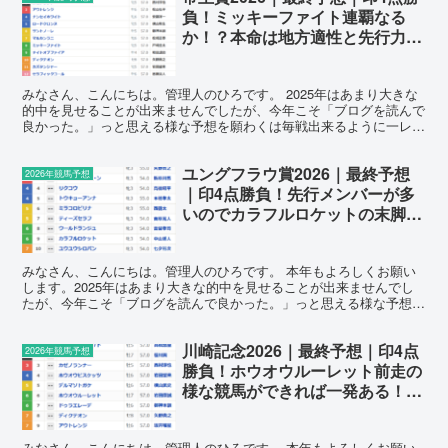
負！ミッキーファイト連覇なる
か！？本命は地方適性と先行力が
あるアノ馬で勝負！
みなさん、こんにちは。管理人のひろです。 2025年はあまり大きな
的中を見せることが出来ませんでしたが、今年こそ「ブログを読んで
良かった。」っと思える様な予想を願わくは毎戦出来るように一レー
ス入魂の気持ちで予想していきます。 それでは7月1...
ユングフラウ賞2026｜最終予想
2026年競馬予想
｜印4点勝負！先行メンバーが多
いのでカラフルロケットの末脚に
期待！本命は小細工不要なアノ馬
で勝負！
みなさん、こんにちは。管理人のひろです。 本年もよろしくお願い
します。2025年はあまり大きな的中を見せることが出来ませんでし
たが、今年こそ「ブログを読んで良かった。」っと思える様な予想を
願わくは毎戦出来るように一レース入魂の気持ちで予想し...
川崎記念2026｜最終予想｜印4点
2026年競馬予想
勝負！ホウオウルーレット前走の
様な競馬ができれば一発ある！？
本命はようやくこの舞台にきたア
ノ馬で勝負！
みなさん、こんにちは。管理人のひろです。 本年もよろしくお願い