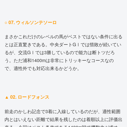
○ 07. ウィルソンテソーロ
まさかこれだけのレベルの馬がベストではない条件に出る
とは正直驚きである。中央ダートGⅠでは惜敗が続いてい
るが、交流GⅠでは3勝しているので能力は断トツだろ
う。ただ浦和1400mは非常にトリッキーなコースなの
で、適性外でも対応出来るかどうか。
▲ 02. ロードフォンス
前走のかしわ記念で3着に入線しているのだが、適性範囲
内とはいえない距離で結果を残したのは着順以上に評価出