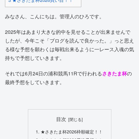
みなさん、こんにちは。管理人のひろです。
2025年はあまり大きな的中を見せることが出来ませんで
したが、今年こそ「ブログを読んで良かった。」っと思え
る様な予想を願わくは毎戦出来るように一レース入魂の気
持ちで予想していきます。
それでは6月24日の浦和競馬11Rで行われる
さきたま杯
の
最終予想をしていきます。
目次
★さきたま杯2026枠順確定！！