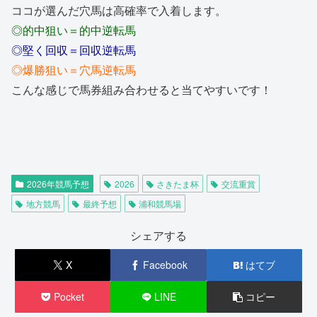
ココが選んだ穴馬は高確率で入着します。
◎的中狙い＝的中逆転馬
◎堅く回収＝回収逆転馬
◎爆勝狙い＝穴馬逆転馬
こんな感じで馬券組み合わせると当てやすいです！
2026年競馬予想
2026
さきたま杯
交流重賞
地方競馬
最終予想
浦和競馬場
シェアする
X
Facebook
はてブ
Pocket
LINE
コピー