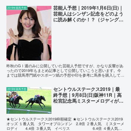
芸能人予想｜2019年1月6日(日)｜
2019年競馬予想
芸能人はシンザン記念をどのよう
に読み解くのか！？（ジャングル
ポケット斎藤さん・天童なこさ
ん・小嶋陽菜さん・佐々木オーナ
ー）
昨秋のGⅠ週のみに公開していた芸能人予想ですが、かなり反響があ
ったので2019年もまとめ記事として公開していこうと思います。今
までは競馬専門紙やスポーツ紙の予想や印を参考に馬券を購入してい
る方も多かったと思います。しかし昨今はスマホの普及で...
セントウルステークス2019｜最
2019年競馬予想
終予想｜9月8日(日)阪神11R｜高
松宮記念馬ミスターメロディが低
評価！？本命は馬優先の○○厩舎
から穴馬を絡めた印と買い目を公
開中！！
★セントウルステークス2019枠順確定 ★セントウルステークス2019
オッズ １番人気 タワーオブロンドン 2.8倍 ２番人気 ミスターメ
ロディ 4.4倍 ３番人気 イベリス 6.4倍 ４番人気