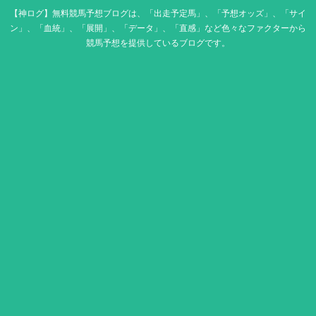
【神ログ】無料競馬予想ブログは、「出走予定馬」、「予想オッズ」、「サイ
ン」、「血統」、「展開」、「データ」、「直感」など色々なファクターから
競馬予想を提供しているブログです。