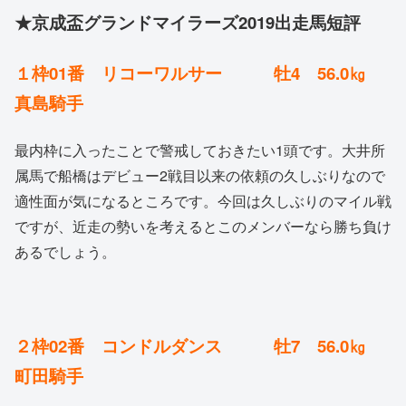
★京成盃グランドマイラーズ2019出走馬短評
１枠01番 リコーワルサー 牡4 56.0㎏
真島騎手
最内枠に入ったことで警戒しておきたい1頭です。大井所
属馬で船橋はデビュー2戦目以来の依頼の久しぶりなので
適性面が気になるところです。今回は久しぶりのマイル戦
ですが、近走の勢いを考えるとこのメンバーなら勝ち負け
あるでしょう。
２枠02番 コンドルダンス 牡7 56.0㎏
町田騎手