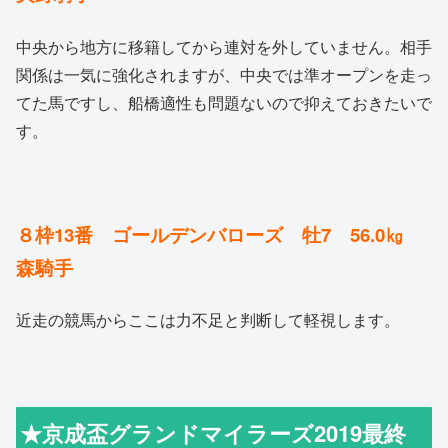
中央から地方に移籍してから連対を外していません。相手
関係は一気に強化されますが、中央では準オープンを走っ
てた馬ですし、船橋適性も問題ないので抑えておきたいで
す。
８枠13番 ゴールデンバローズ 牡7 56.0㎏
森騎手
近走の競馬からここは力不足と判断して軽視します。
★京成盃グランドマイラーズ2019最終