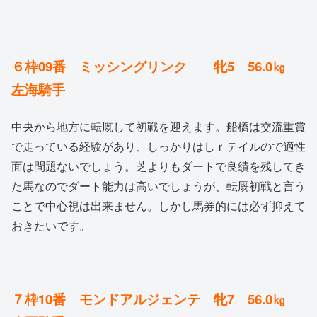
６枠09番 ミッシングリンク 牝5 56.0㎏
左海騎手
中央から地方に転厩して初戦を迎えます。船橋は交流重賞
で走っている経験があり、しっかりはしｒテイルので適性
面は問題ないでしょう。芝よりもダートで良績を残してき
た馬なのでダート能力は高いでしょうが、転厩初戦と言う
ことで中心視は出来ません。しかし馬券的には必ず抑えて
おきたいです。
７枠10番 モンドアルジェンテ 牝7 56.0㎏