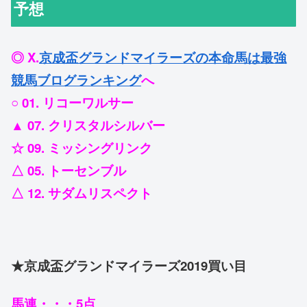
予想
◎ X.
京成盃グランドマイラーズの本命馬は最強
競馬ブログランキング
へ
○ 01. リコーワルサー
▲ 07. クリスタルシルバー
☆ 09. ミッシングリンク
△ 05. トーセンブル
△ 12. サダムリスペクト
★京成盃グランドマイラーズ2019買い目
馬連・・・5点