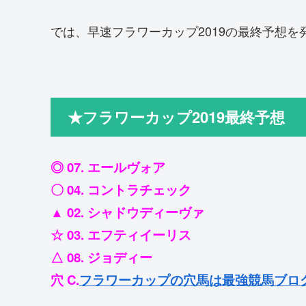
では、早速フラワーカップ2019の最終予想を
★フラワーカップ2019最終予想
◎ 07. エールヴォア
〇 04. コントラチェック
▲ 02. シャドウディーヴァ
☆ 03. エフティイーリス
△ 08. ジョディー
穴 C.
フラワーカップの穴馬は最強競馬ブロ