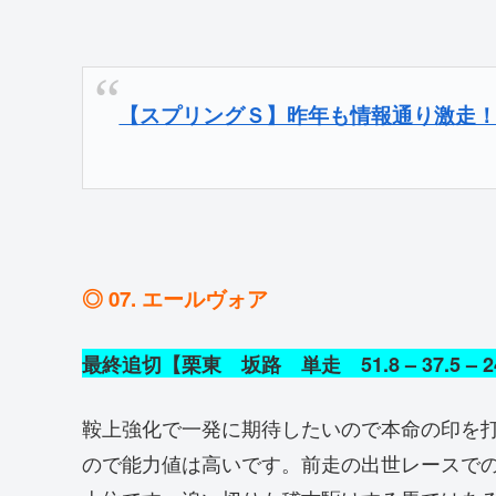
【スプリングＳ】昨年も情報通り激走
◎ 07. エールヴォア
最終追切【栗東 坂路 単走 51.8 – 37.5 – 24.
鞍上強化で一発に期待したいので本命の印を
ので能力値は高いです。前走の出世レースで