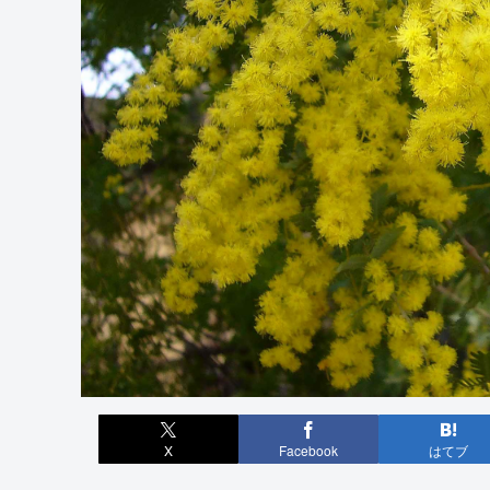
X
Facebook
はてブ