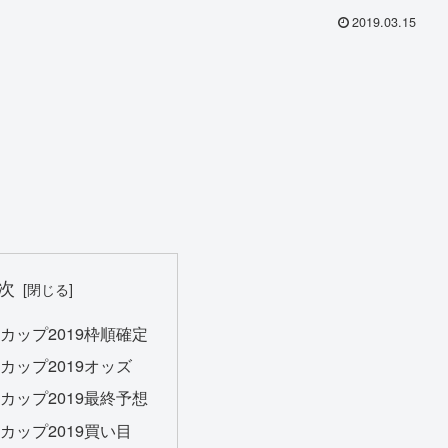
2019.03.15
次
カップ2019枠順確定
カップ2019オッズ
カップ2019最終予想
カップ2019買い目