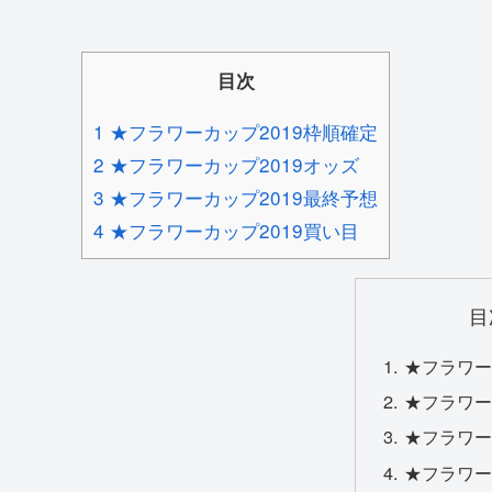
目次
1 ★フラワーカップ2019枠順確定
2 ★フラワーカップ2019オッズ
3 ★フラワーカップ2019最終予想
4 ★フラワーカップ2019買い目
目
★フラワー
★フラワー
★フラワー
★フラワー