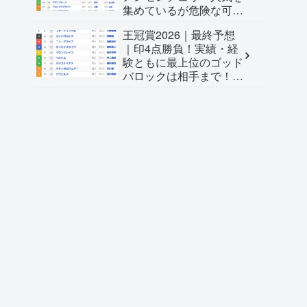
集めているが危険な可能
性あり！？本命は勝負気
王冠賞2026｜最終予想
配があるアノ馬で勝負！
｜印4点勝負！実績・経
験ともに最上位のゴッド
バロックは相手まで！本
命は安定感抜群のアノ馬
で勝負！