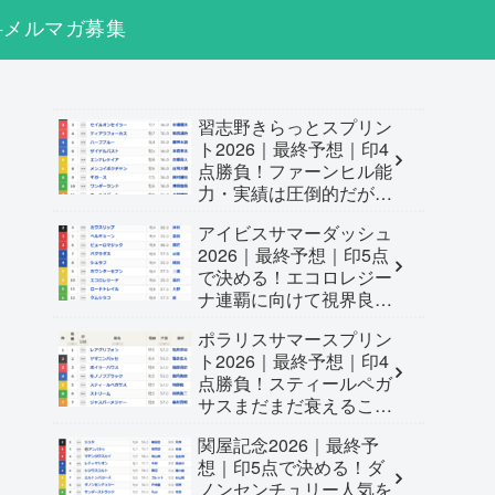
料メルマガ募集
習志野きらっとスプリン
ト2026｜最終予想｜印4
点勝負！ファーンヒル能
力・実績は圧倒的だが今
年は不安がある！本命は
アイビスサマーダッシュ
勝負気配がするアノ馬で
2026｜最終予想｜印5点
勝負！
で決める！エコロレジー
ナ連覇に向けて視界良好
も…？本命は勝負気配が
ポラリスサマースプリン
あるアノ馬で勝負！
ト2026｜最終予想｜印4
点勝負！スティールペガ
サスまだまだ衰えること
現役すぎる！？本命は実
関屋記念2026｜最終予
績と経験のアノ馬で勝
想｜印5点で決める！ダ
負！
ノンセンチュリー人気を