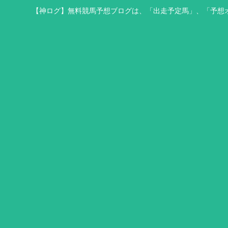
【神ログ】無料競馬予想ブログは、「出走予定馬」、「予想