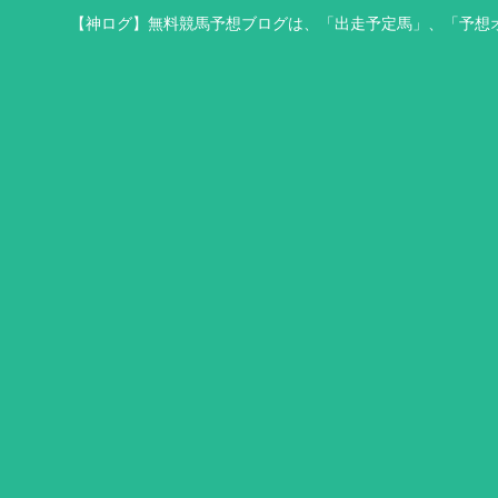
【神ログ】無料競馬予想ブログは、「出走予定馬」、「予想