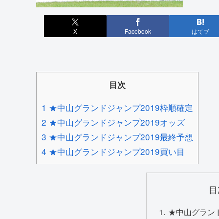
X
Facebook
はてブ
目次
1 ★中山グランドジャンプ2019枠順確定
2 ★中山グランドジャンプ2019オッズ
3 ★中山グランドジャンプ2019最終予想
4 ★中山グランドジャンプ2019買い目
目
★中山グランド