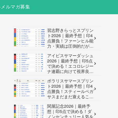
料メルマガ募集
習志野きらっとスプリン
ト2026｜最終予想｜印4
点勝負！ファーンヒル能
力・実績は圧倒的だが今
年は不安がある！本命は
アイビスサマーダッシュ
勝負気配がするアノ馬で
2026｜最終予想｜印5点
勝負！
で決める！エコロレジー
ナ連覇に向けて視界良好
も…？本命は勝負気配が
ポラリスサマースプリン
あるアノ馬で勝負！
ト2026｜最終予想｜印4
点勝負！スティールペガ
サスまだまだ衰えること
現役すぎる！？本命は実
関屋記念2026｜最終予
績と経験のアノ馬で勝
想｜印5点で決める！ダ
負！
ノンセンチュリー人気を