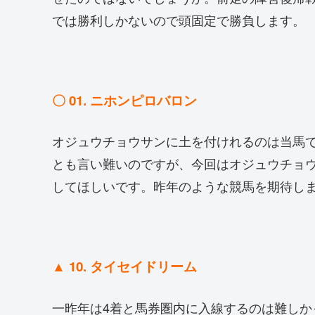
では勝利しかないので頭固定で勝負します。
〇 01. ニホンピロバロン
オジュウチョウサンに土を付けれるのは当馬
とも言い難いのですが、今回はオジュウチョ
してほしいです。昨年のような競馬を期待し
▲ 10. タイセイドリーム
一昨年は4着と馬券圏内に入線するのは難し