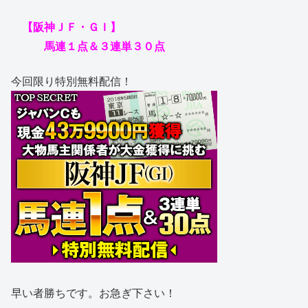
【阪神ＪＦ・ＧＩ】
馬連１点＆３連単３０点
今回限り特別無料配信！
早い者勝ちです。お急ぎ下さい！