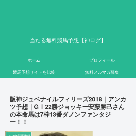
当たる無料競馬予想【神ログ】
ホーム
プロフィール
競馬予想サイトを比較
無料メルマガ募集
阪神ジュベナイルフィリーズ2018｜アンカ
ツ予想｜GⅠ22勝ジョッキー安藤勝己さん
の本命馬は7枠13番ダノンファンタジ
ー！！
2018年競馬予想