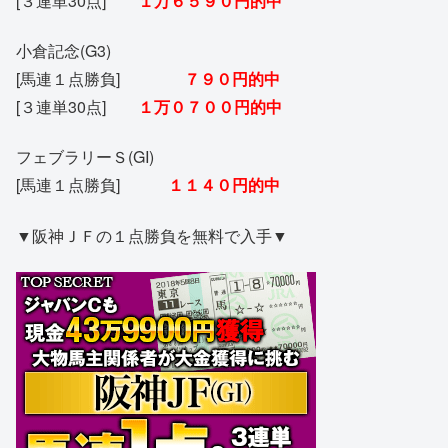
[３連単30点]
１万６５９０円的中
小倉記念(G3)
[馬連１点勝負]
７９０円的中
[３連単30点]
１万０７００円的中
フェブラリーＳ(GI)
[馬連１点勝負]
１１４０円的中
▼阪神ＪＦの１点勝負を無料で入手▼