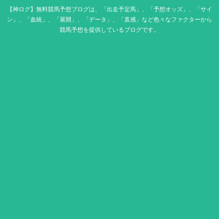
【神ログ】無料競馬予想ブログは、「出走予定馬」、「予想オッズ」、「サイ
ン」、「血統」、「展開」、「データ」、「直感」など色々なファクターから
競馬予想を提供しているブログです。