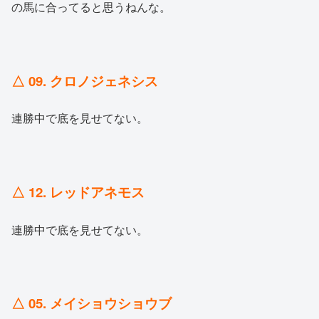
の馬に合ってると思うねんな。
△ 09. クロノジェネシス
連勝中で底を見せてない。
△ 12. レッドアネモス
連勝中で底を見せてない。
△ 05. メイショウショウブ