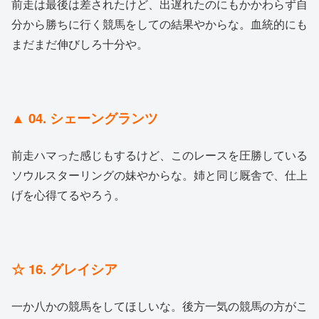
前走は最後は差されたけど、出遅れたのにもかかわらず自
分から勝ちに行く競馬をしての結果やからな。血統的にも
まだまだ伸びしろ十分や。
▲ 04. シェーングランツ
前走ハマった感じもするけど、このレースを圧勝している
ソウルスターリングの妹やからな。姉と同じ厩舎で、仕上
げを心得てるやろう。
☆ 16. グレイシア
一か八かの競馬をしてほしいな。後方一気の競馬の方がこ