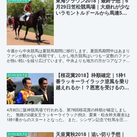
東海クラウン2018｜最終予想｜6
2018年競馬予想
月29日笠松競馬場｜大崩れが少な
いラモントルドールから馬連5点
勝負！！
今週から中央競馬は夏競馬期間に移行します。夏競馬期間中はあまり
ファンが動かない時期です。しかし地方競馬はいつも一定数のファン
が熱い戦いを繰り広げています。中央よりも地方の方がコアなファン
が多いので地方競馬の方が面白いという方もいます。最近は...
【桜花賞2018】枠順確定｜1枠1
2018年競馬予想
番ラッキーライラック逆風を乗り
越えれるか！？恩恵を受けるのは
藤岡親子か！？※4月5日20:20追
記済み
4月8日に阪神競馬場で行われる、第78回桜花賞の枠順が確定しまし
た。 無敗の2歳女王ラッキーライラック(牝3、栗東・松永幹夫厩舎)は
1枠1番からのスタートとなった。 また、シンザン記念で牡馬を圧倒
したアーモンドアイ(牝3、美浦・国枝栄厩舎)...
天皇賞秋2018｜追い切り予想｜
2018年競馬予想