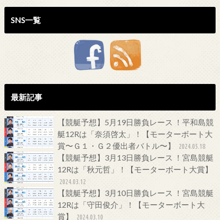
SNS一覧
最新記事
【競艇予想】5月19日勝負レース ！平和島競
艇12Rは「奈須啓太」！【モーターボート大
賞〜Ｇ１・Ｇ２優出者バトル〜】
2024.05.18
【競艇予想】3月13日勝負レース ！宮島競艇
12Rは「秋元哲」！【モーターボート大賞】
2024.03.12
【競艇予想】3月10日勝負レース ！宮島競艇
12Rは「守田俊介」！【モーターボート大
賞】
2024.03.10