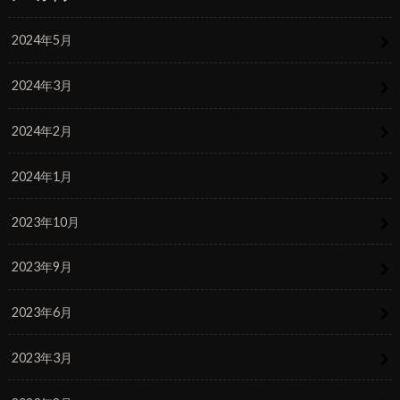
2024年5月
2024年3月
2024年2月
2024年1月
2023年10月
2023年9月
2023年6月
2023年3月