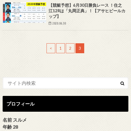
2020年競艇予想
【競艇予想】6月30日勝負レース ！住之
江12Rは「丸岡正典」！【アサヒビールカ
ップ】
2020.06.30
<
1
2
3
プロフィール
名前 スルメ
年齢 28