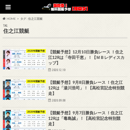
HOME
タグ : 住之江競艇
TAG
住之江競艇
2020年競艇予想
【競艇予想】12月10日勝負レース ！住之
江12Rは「寺田千恵」！【ＭＢレディスカ
ップ】
2020.12.10
2020年競艇予想
【競艇予想】9月8日勝負レース ！住之江
12Rは「湯川浩司」！【高松宮記念特別競
走】
2020.09.08
2020年競艇予想
【競艇予想】9月7日勝負レース ！住之江
12Rは「毒島誠」！【高松宮記念特別競
走】