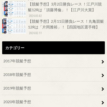
【競艇予想】3月2日勝負レース ！江戸川競
艇12Rは「須藤博倫」！【江戸川大賞】
2024.03.02
【競艇予想】2月11日勝負レース ！丸亀競艇
12Rは「片岡雅裕」！【四国地区選手権】
2024.02.11
カテゴリー
2017年競艇予想
2018年競艇予想
2019年競艇予想
2020年競艇予想