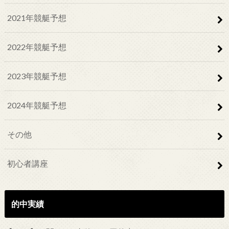
2021年競艇予想
2022年競艇予想
2023年競艇予想
2024年競艇予想
その他
初心者講座
的中実績