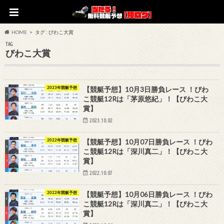
HOME
タグ : びわこ大賞
TAG
びわこ大賞
2023年競艇予想
【競艇予想】10月3日勝負レース ！びわ
こ競艇12Rは「茅原悠紀」！【びわこ大
賞】
2023.10.02
2022年競艇予想
【競艇予想】10月07日勝負レース ！びわ
こ競艇12Rは「深川真二」！【びわこ大
賞】
2022.10.07
2022年競艇予想
【競艇予想】10月06日勝負レース ！びわ
こ競艇12Rは「深川真二」！【びわこ大
賞】