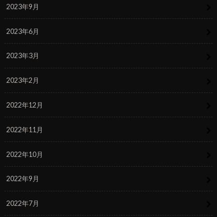
2023年9月
2023年6月
2023年3月
2023年2月
2022年12月
2022年11月
2022年10月
2022年9月
2022年7月