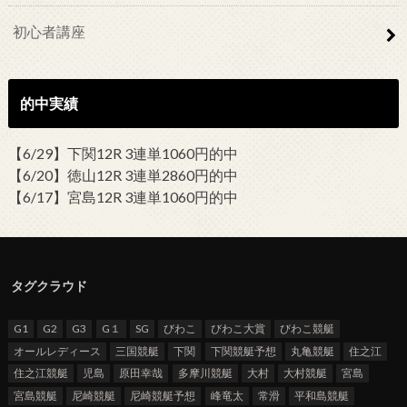
初心者講座
的中実績
【6/29】下関12R 3連単1060円的中
【6/20】徳山12R 3連単2860円的中
【6/17】宮島12R 3連単1060円的中
タグクラウド
G1
G2
G3
G１
SG
びわこ
びわこ大賞
びわこ競艇
オールレディース
三国競艇
下関
下関競艇予想
丸亀競艇
住之江
住之江競艇
児島
原田幸哉
多摩川競艇
大村
大村競艇
宮島
宮島競艇
尼崎競艇
尼崎競艇予想
峰竜太
常滑
平和島競艇