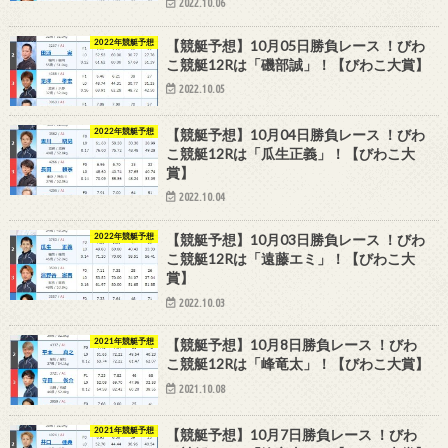
2022.10.06
2022年競艇予想
【競艇予想】10月05日勝負レース ！びわ
こ競艇12Rは「磯部誠」！【びわこ大賞】
2022.10.05
2022年競艇予想
【競艇予想】10月04日勝負レース ！びわ
こ競艇12Rは「瓜生正義」！【びわこ大
賞】
2022.10.04
2022年競艇予想
【競艇予想】10月03日勝負レース ！びわ
こ競艇12Rは「遠藤エミ」！【びわこ大
賞】
2022.10.03
2021年競艇予想
【競艇予想】10月8日勝負レース ！びわ
こ競艇12Rは「峰竜太」！【びわこ大賞】
2021.10.08
2021年競艇予想
【競艇予想】10月7日勝負レース ！びわ