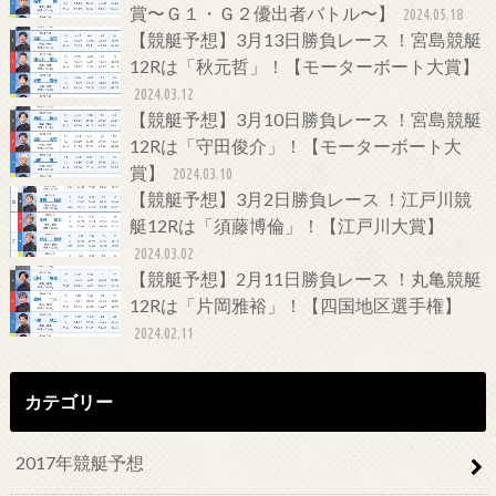
賞〜Ｇ１・Ｇ２優出者バトル〜】
2024.05.18
【競艇予想】3月13日勝負レース ！宮島競艇
12Rは「秋元哲」！【モーターボート大賞】
2024.03.12
【競艇予想】3月10日勝負レース ！宮島競艇
12Rは「守田俊介」！【モーターボート大
賞】
2024.03.10
【競艇予想】3月2日勝負レース ！江戸川競
艇12Rは「須藤博倫」！【江戸川大賞】
2024.03.02
【競艇予想】2月11日勝負レース ！丸亀競艇
12Rは「片岡雅裕」！【四国地区選手権】
2024.02.11
カテゴリー
2017年競艇予想