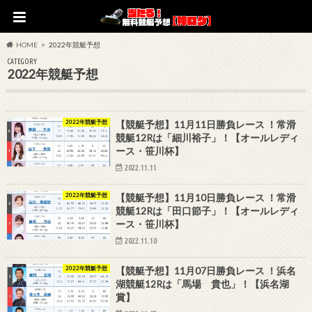
HOME
2022年競艇予想
CATEGORY
2022年競艇予想
2022年競艇予想
【競艇予想】11月11日勝負レース ！常滑
競艇12Rは「細川裕子」！【オールレディ
ース・笹川杯】
2022.11.11
2022年競艇予想
【競艇予想】11月10日勝負レース ！常滑
競艇12Rは「田口節子」！【オールレディ
ース・笹川杯】
2022.11.10
2022年競艇予想
【競艇予想】11月07日勝負レース ！浜名
湖競艇12Rは「馬場 貴也」！【浜名湖
賞】