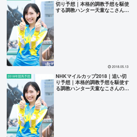
切り予想｜本格的調教予想を駆使
する調教ハンター天童なこさんの
本命馬は8番人気ジョールポレー
ル！！
2018.05.13
NHKマイルカップ2018｜追い切
2018年競馬予想
り予想｜本格的調教予想を駆使す
る調教ハンター天童なこさんの本
命馬は5番人気プリモシーン！！