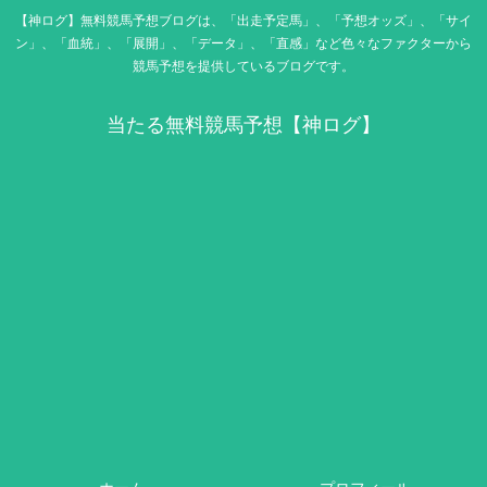
【神ログ】無料競馬予想ブログは、「出走予定馬」、「予想オッズ」、「サイ
ン」、「血統」、「展開」、「データ」、「直感」など色々なファクターから
競馬予想を提供しているブログです。
当たる無料競馬予想【神ログ】