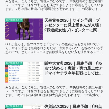
みなさん、こんにちは。管理人のひろです。 中央競馬の予想は毎週1
レースですが、渾身の予想をお届けできるように最善を尽くしていき
ます。 7月26日の新潟7Rは関屋記念が行われます。この記事では関
屋記念の最終予想をしていきます。 ★関屋記念...
天皇賞春2026｜サイン予想｜プ
2026年競馬予想
レゼンターに見上愛さんが来場！
2戦連続女性プレゼンターに関連
するサインになる！？サイン注目
馬はアノ穴馬！
GⅠと言えば、当ブログでは「サイン」の観点からもひも解いてい
く。サイン予想は軽蔑されがちだが、底知れるパワーを秘めている予
想の一つ。とくにGⅠレースは普段競馬をしない方も注目するレース
なので、世相を反映した結果になったりすることが多々ありビ...
阪神大賞典2026｜最終予想｜印5
2026年競馬予想
点で決める！実績・実力最上位ア
ドマイヤテラ今年初戦にしては厳
しい条件！本命はアドマイヤテラ
ではないアノ馬で勝負！
みなさん、こんにちは。管理人のひろです。 中央競馬の予想は毎週1
レースですが、渾身の予想をお届けできるように最善を尽くしていき
ます。 3月22日の阪神11Rは阪神大賞典が行われます。この記事では
阪神大賞典の最終予想をしていきます。 ★阪...
佐賀記念2026｜最終予想｜印4点
2026年競馬予想