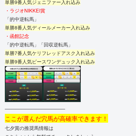
単勝9番人気ジェニファー入れ込み
・ラジオNIKKEI賞
「的中逆転馬」
単勝8番人気ディールメーカー入れ込み
・函館記念
「的中逆転馬」「回収逆転馬」
単勝7番人気ケリフレッドアスク入れ込み
単勝9番人気ピースワンデュック入れ込み
──────────────────
ここが選んだ穴馬が高確率できます！
七夕賞の推奨馬情報は