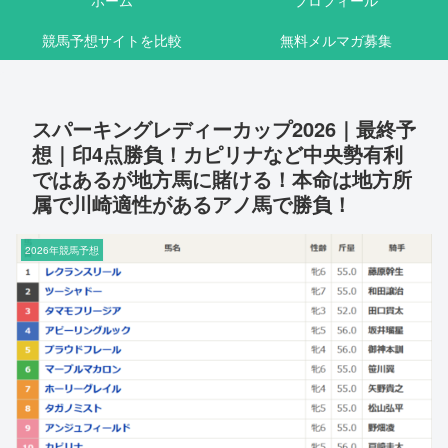
ホーム
プロフィール
競馬予想サイトを比較
無料メルマガ募集
スパーキングレディーカップ2026｜最終予
想｜印4点勝負！カピリナなど中央勢有利
ではあるが地方馬に賭ける！本命は地方所
属で川崎適性があるアノ馬で勝負！
2026年競馬予想