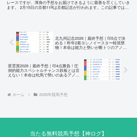
レースですが、渾身の予想をお届けできるように最善を尽くしていき
ます。 2月15日の京都11Rは京都記念が行われます。この記事では京
都記念の最終予想をしていきます。 ★京都記...
北九州記念2026｜最終予想｜印5点で決
める！昨年2着ヨシノイースター軽視禁
物！本命は能力と勢いが断トツのアノ馬
で勝負！
星雲賞2026｜最終予想｜印4点勝負！圧
倒的能力スペシャルチャンス鉄板とは言
えない！本命は牝馬で勢いのあるアノ馬
で勝負！
ホーム
2026年競馬予想
当たる無料競馬予想【神ログ】