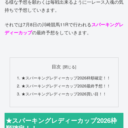
る様な予想を願わくは毎戦出来るように一レース入魂の気
持ちで予想していきます。
それでは7月8日の川崎競馬11Rで行われる
スパーキングレ
ディーカップ
の最終予想をしていきます。
目次
★スパーキングレディーカップ2026枠順確定！！
★スパーキングレディーカップ2026最終予想！！
★スパーキングレディーカップ2026買い目！！
★スパーキングレディーカップ2026枠
順確定！！