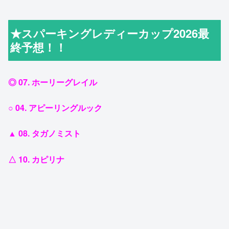
★スパーキングレディーカップ2026最
終予想！！
◎ 07. ホーリーグレイル
○ 04. アピーリングルック
▲ 08. タガノミスト
△ 10. カピリナ