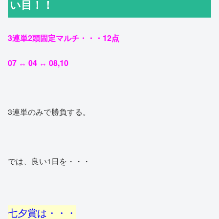
い目！！
3連単2頭固定マルチ・・・12点
07 ↔ 04 ↔ 08,10
3連単のみで勝負する。
では、良い1日を・・・
七夕賞は・・・