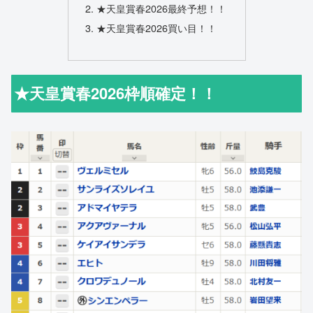
★天皇賞春2026最終予想！！
★天皇賞春2026買い目！！
★天皇賞春2026枠順確定！！