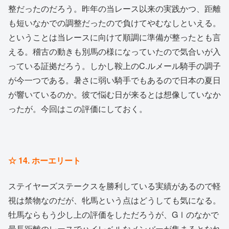
整だったのだろう。昨年の当レース以来の実践かつ、距離
も短いなかでの調整だったので負けてやむなしといえる。
ということは当レースに向けて順調に準備が整ったとも言
える。稽古の動きも別馬の様になっていたので気合いが入
っている証拠だろう。しかし鞍上のC.ルメール騎手の調子
が今一つである。暑さに弱い騎手でもあるので日本の夏日
が響いているのか。彼で悩む日が来るとは想像していなか
ったが。今回はこの評価にしておく。
☆ 14. ホーエリート
ステイヤーズステークスを勝利している実績があるので軽
視は禁物なのだが、牝馬という点はどうしても気になる。
牡馬ならもう少し上の評価をしただろうが、GⅠのなかで
最長距離のレースでハイレベルなメンバーが集まるとなれ