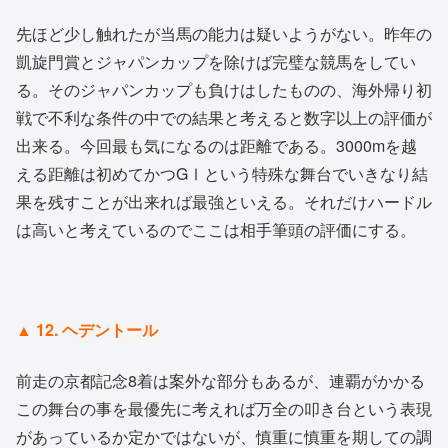
先ほど少し触れたが当馬の能力は疑いようがない。昨年の
凱旋門賞とジャパンカップを除けば完璧な競馬をしてい
る。そのジャパンカップも負けはしたものの、海外帰り初
戦で不利な条件の中での結果と考えると数字以上の評価が
出来る。今回最も気になるのは距離である。3000mを越
える距離は初めてかつGⅠという特殊な舞台でいきなり結
果を残すことが出来れば最強といえる。それだけハードル
は高いと考えているのでここは相手筆頭の評価にする。
▲ 12. ヘデントール
前走の京都記念8着は案外な部分もあるが、連覇がかかる
この舞台の事を最優先に考えれば万全の叩き台という表現
があっているか定かではないが、慎重に慎重を期しての調