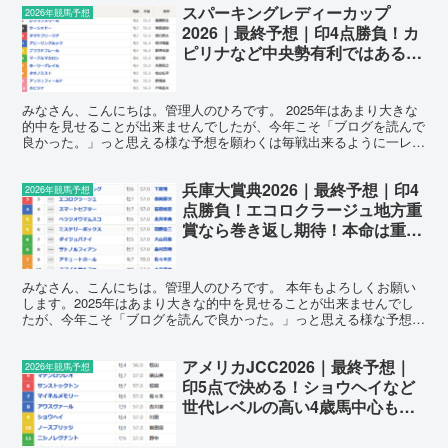
スパーキングレディーカップ
2026年競馬予想
2026｜最終予想｜印4点勝負！カ
ピリナなど中央勢有利ではあるが
地方馬に賭ける！本命は地方所属
で川崎適性があるアノ馬で勝負！
みなさん、こんにちは。管理人のひろです。 2025年はあまり大きな
的中を見せることが出来ませんでしたが、今年こそ「ブログを読んで
良かった。」っと思える様な予想を願わくは毎戦出来るように一レー
ス入魂の気持ちで予想していきます。 それでは7月8...
兵庫大賞典2026｜最終予想｜印4
2026年競馬予想
点勝負！エコロクラージュ地方重
賞なら巻き返し期待！本命は重賞
でも勝負出来るまでに覚醒したア
ノ馬で勝負！
みなさん、こんにちは。管理人のひろです。 本年もよろしくお願い
します。2025年はあまり大きな的中を見せることが出来ませんでし
たが、今年こそ「ブログを読んで良かった。」っと思える様な予想を
願わくは毎戦出来るように一レース入魂の気持ちで予想し...
アメリカJCC2026｜最終予想｜
2026年競馬予想
印5点で決める！ショウヘイなど
世代レベルの高い4歳馬中心もベ
テラン勢侮れない！本命は今の中
山の馬場に合うアノ馬で勝負！