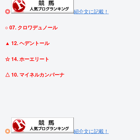
◎
紹介文に記載！
○ 07. クロワデュノール
▲ 12. ヘデントール
☆ 14. ホーエリート
△ 10. マイネルカンパーナ
◎
紹介文に記載！