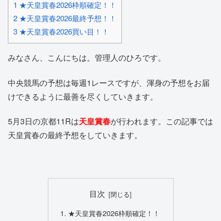
1 ★天皇賞春2026枠順確定！！
2 ★天皇賞春2026最終予想！！
3 ★天皇賞春2026買い目！！
みなさん、こんにちは。管理人のひろです。
中央競馬の予想は毎週1レースですが、渾身の予想をお届
けできるように最善を尽くしていきます。
5月3日の京都11Rは
天皇賞春
が行われます。この記事では
天皇賞春の最終予想をしていきます。
目次
★天皇賞春2026枠順確定！！