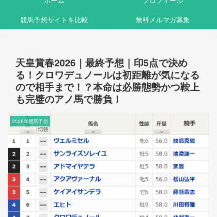
ホーム
プロフィール
競馬予想サイトを比較
無料メルマガ募集
天皇賞春2026｜最終予想｜印5点で決め
る！クロワデュノールは初距離が気になる
ので相手まで！？本命は必勝態勢かつ鞍上
も完璧のアノ馬で勝負！
2026年競馬予想