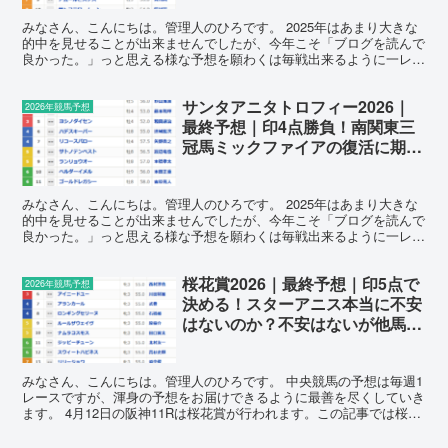
ノ馬で勝負！
みなさん、こんにちは。管理人のひろです。 2025年はあまり大きな
的中を見せることが出来ませんでしたが、今年こそ「ブログを読んで
良かった。」っと思える様な予想を願わくは毎戦出来るように一レー
ス入魂の気持ちで予想していきます。 それでは6月4...
サンタアニタトロフィー2026｜
2026年競馬予想
最終予想｜印4点勝負！南関東三
冠馬ミックファイアの復活に期
待！本命はコース適性抜群のアノ
馬で勝負！
みなさん、こんにちは。管理人のひろです。 2025年はあまり大きな
的中を見せることが出来ませんでしたが、今年こそ「ブログを読んで
良かった。」っと思える様な予想を願わくは毎戦出来るように一レー
ス入魂の気持ちで予想していきます。 それでは7月2...
桜花賞2026｜最終予想｜印5点で
2026年競馬予想
決める！スターアニス本当に不安
はないのか？不安はないが他馬の
成長曲線がネック！本命は別次元
の脚の持ち主のアノ馬で勝負！
みなさん、こんにちは。管理人のひろです。 中央競馬の予想は毎週1
レースですが、渾身の予想をお届けできるように最善を尽くしていき
ます。 4月12日の阪神11Rは桜花賞が行われます。この記事では桜花
賞の最終予想をしていきます。 ★桜花賞20...