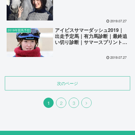
手！！2人を絡めた馬券で勝負す
る！！
2019.07.27
アイビスサマーダッシュ2019｜
2019年競馬予想
出走予定馬｜有力馬診断｜最終追
い切り診断｜サマースプリントシ
リーズ第3戦｜直1000mは小細工
が効かない！？ライオンボスやダ
2019.07.27
イメイプリンセスなど最終追い切
り評価！最終追い切りから見つけ
た穴馬候補を公開中！！
次のページ
次
1
2
3
へ