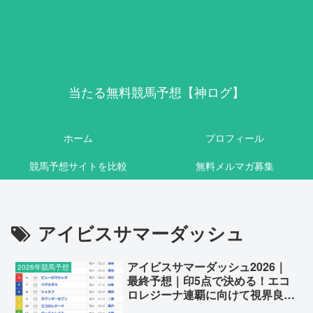
当たる無料競馬予想【神ログ】
ホーム
プロフィール
競馬予想サイトを比較
無料メルマガ募集
アイビスサマーダッシュ
アイビスサマーダッシュ2026｜
2026年競馬予想
最終予想｜印5点で決める！エコ
ロレジーナ連覇に向けて視界良好
も…？本命は勝負気配があるアノ