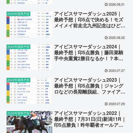
馬で勝負！
2026.08.01
アイビスサマーダッシュ2025｜
2025年競馬予想
最終予想｜印5点で決める！モズ
メイメイ前走北九州記念はひど
い！本命は適性があり力を出し切
れば強いアノ馬で勝負！
2025.08.02
アイビスサマーダッシュ2024｜
2024年競馬予想
最終予想｜印5点勝負｜藤田菜騎
手中央重賞2勝目なるか！？本命
はマウンテンムスメではなくて直
千で覚醒しそうなアノ馬から勝
2024.07.27
負！
アイビスサマーダッシュ2023｜
2023年競馬予想
最終予想｜印5点勝負｜ジャング
ロなどの長期離脱組、ファイアダ
ンサーなど格上挑戦組など本命不
在の大混戦！本命は条件好転のア
2023.07.29
ノ馬で勝負！
アイビスサマーダッシュ2022｜
2022年競馬予想
最終予想｜7月31日(日)新潟11R｜
印5点勝負！昨年覇者オールアッ
トワンス登場も買いにくい…本命