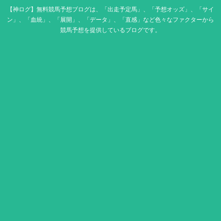
【神ログ】無料競馬予想ブログは、「出走予定馬」、「予想オッズ」、「サイ
ン」、「血統」、「展開」、「データ」、「直感」など色々なファクターから
競馬予想を提供しているブログです。