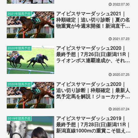
は適性面と状態面を考慮してアノ
2022.07.30
馬で勝負！
アイビスサマーダッシュ2021｜
2021年競馬予想
枠順確定｜追い切り診断｜夏の名
物重賞が今週末開催！新潟直千で
行われる電撃５F戦！新潟直千の
申し子ライオンボス不安材料ばか
2021.07.23
り！？現時点での本命候補を公開
アイビスサマーダッシュ2020｜
2020年競馬予想
中！！
最終予想｜7月26日(日)新潟11R｜
ライオンボス連覇達成か、それと
も新王者誕生か！？本命馬と全印
と買い目を公開中！！
2020.07.25
アイビスサマーダッシュ2020｜
2020年競馬予想
追い切り診断｜枠順確定｜最新人
気予定馬を解説！ジョーカナチャ
ン・ライオンボスにも不安材料ア
リ、現時点での本命候補を公開
2020.07.24
中！！
アイビスサマーダッシュ2019｜
2019年競馬予想
最終予想｜7月28日(日)新潟11R｜
新潟直線1000mの重賞こそ狙える
藤田菜七子騎手と西田雄一郎騎