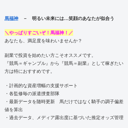
馬福神
－ 明るい未来には…笑顔のあなたが似合う
＼やっぱりすごいぞ！馬福神！／
あなたも、満足度を味わいませんか？
副業で投資を始めたい方こそオススメです。
『競馬＝ギャンブル』から『競馬＝副業』として稼ぎたい
方は特におすすめです。
・計画的な資産増幅の支援サポート
・各監修毎の派遣捜査部隊
・最新データを随時更新 馬だけではなく騎手の調子偏差
値を算出
・過去データ、メディア露出度に基づいた推定オッズ管理