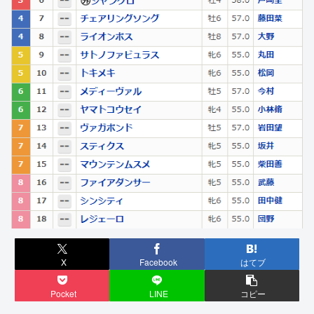
X
Facebook
はてブ
Pocket
LINE
コピー