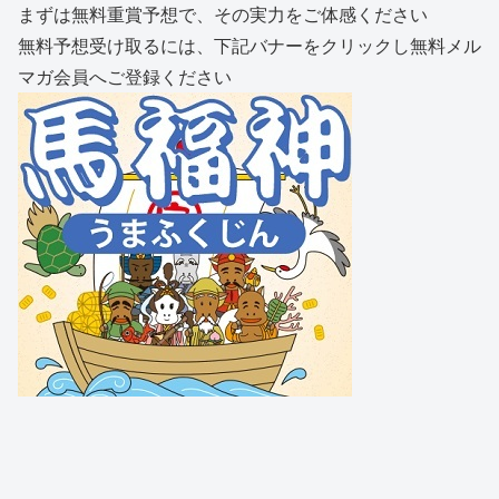
まずは無料重賞予想で、その実力をご体感ください
無料予想受け取るには、下記バナーをクリックし無料メル
マガ会員へご登録ください