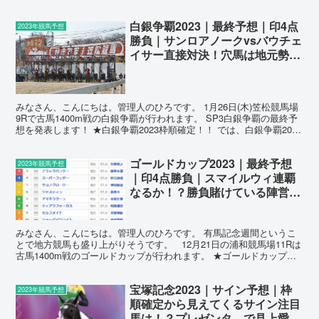
白銀争覇2023｜最終予想｜印4点
2023年競馬予想
勝負｜サンロアノークvsバウチェ
イサー直接対決！穴馬は地元勢の
2頭！本命は安定感のアノ馬で勝
負！
みなさん、こんにちは。管理人のひろです。 1月26日(木)笠松競馬場
9Rで古馬1400m戦の白銀争覇が行われます。 SP3白銀争覇の最終予
想を発表します！ ★白銀争覇2023枠順確定！！ では、白銀争覇2023
の最終予想を発表します！ ★白...
ゴールドカップ2023｜最終予想
2023年競馬予想
｜印4点勝負｜スマイルウィ連覇
なるか！？勝負賭けている陣営多
数！本命は条件が1番合うアノ馬
で勝負！
みなさん、こんにちは。管理人のひろです。 有馬記念週間というこ
とで地方競馬も盛り上がりそうです。 12月21日の浦和競馬場11Rは
古馬1400m戦のゴールドカップが行われます。 ★ゴールドカップ
2023枠順確定！！ では、ゴールドカップ...
宝塚記念2023｜サイン予想｜枠
2023年競馬予想
順確定から見えてくるサイン注目
馬は！？プレゼンタ―で見上愛さ