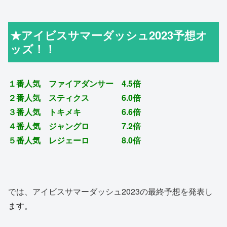
★アイビスサマーダッシュ2023予想オ
ッズ！！
１番人気 ファイアダンサー 4.5倍
２番人気 スティクス 6.0倍
３番人気 トキメキ 6.6倍
４番人気 ジャングロ 7.2倍
５番人気 レジェーロ 8.0倍
では、アイビスサマーダッシュ2023の最終予想を発表し
ます。