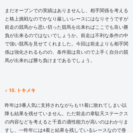
まだオープンでの実績はありませんし、相手関係を考える
と格上挑戦なのでかなり厳しいレースにはなりそうですが
前走の競馬から思い切った競馬を出来ればここでも良い勝
負が出来るのではないでしょうか。前走は不利な条件の中
で強い競馬を見せてくれました。今回は前走よりも相手関
係は強化されるものの、条件面は良いので上手く自分の競
馬が出来れば勝ち負けまであるでしょう。
○ 10. トキメキ
昨年は3番人気に支持されながらも11着に敗れてしまい以
降も結果を残せていません。ただ前走の韋駄天ステークス
の内容などを考えると千直の適性能力が高いのはわかりま
すし、一昨年には4着と結果を残しているレースなので巻