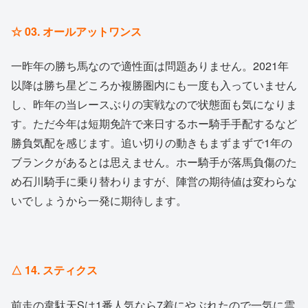
☆ 03. オールアットワンス
一昨年の勝ち馬なので適性面は問題ありません。2021年
以降は勝ち星どころか複勝圏内にも一度も入っていません
し、昨年の当レースぶりの実戦なので状態面も気になりま
す。ただ今年は短期免許で来日するホー騎手手配するなど
勝負気配を感じます。追い切りの動きもまずまずで1年の
ブランクがあるとは思えません。ホー騎手が落馬負傷のた
め石川騎手に乗り替わりますが、陣営の期待値は変わらな
いでしょうから一発に期待します。
△ 14. スティクス
前走の韋駄天Sは1番人気なら7着にやぶれたので一気に雲