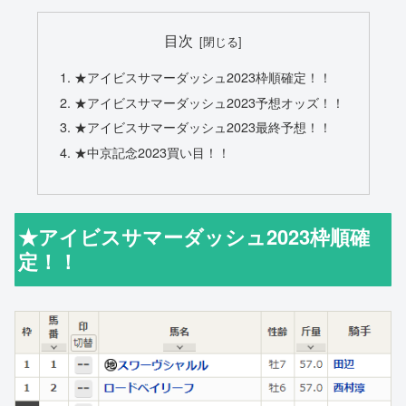
目次
★アイビスサマーダッシュ2023枠順確定！！
★アイビスサマーダッシュ2023予想オッズ！！
★アイビスサマーダッシュ2023最終予想！！
★中京記念2023買い目！！
★アイビスサマーダッシュ2023枠順確
定！！