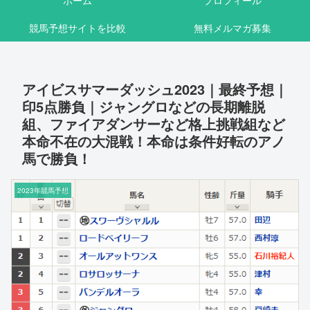
ホーム
プロフィール
競馬予想サイトを比較
無料メルマガ募集
アイビスサマーダッシュ2023｜最終予想｜
印5点勝負｜ジャングロなどの長期離脱
組、ファイアダンサーなど格上挑戦組など
本命不在の大混戦！本命は条件好転のアノ
馬で勝負！
2023年競馬予想