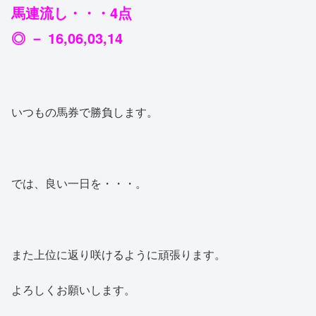
馬連流し・・・4点
◎ － 16,06,03,14
いつもの馬券で勝負します。
では、良い一日を・・・。
また上位に返り咲けるように頑張ります。
よろしくお願いします。