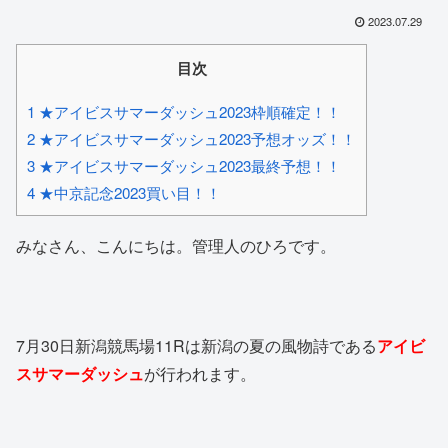
2023.07.29
目次
1 ★アイビスサマーダッシュ2023枠順確定！！
2 ★アイビスサマーダッシュ2023予想オッズ！！
3 ★アイビスサマーダッシュ2023最終予想！！
4 ★中京記念2023買い目！！
みなさん、こんにちは。管理人のひろです。
7月30日新潟競馬場11Rは新潟の夏の風物詩である
アイビ
スサマーダッシュ
が行われます。