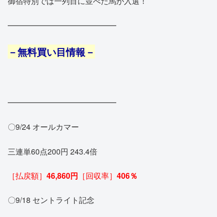
御宿特別では一列目に並べた馬が入選！
━━━━━━━━━━━━━━
－無料買い目情報－
━━━━━━━━━━━━━━
〇9/24 オールカマー
三連単60点200円 243.4倍
［払戻額］
46,860円
［回収率］
406％
〇9/18 セントライト記念