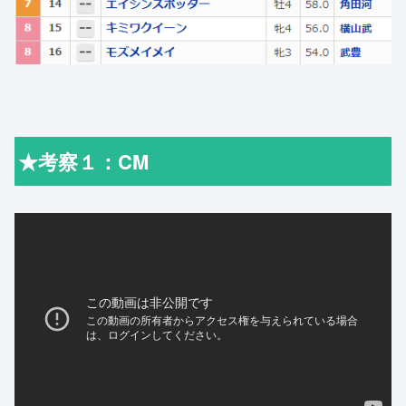
★考察１：CM