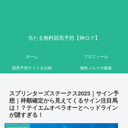
当たる無料競馬予想【神ログ】
ホーム
プロフィール
競馬予想サイトを比較
無料メルマガ募集
スプリンターズステークス2023｜サイン予
想｜枠順確定から見えてくるサイン注目馬
は！？テイエムオペラオーとヘッドライン
が謎すぎる！
2023年競馬予想