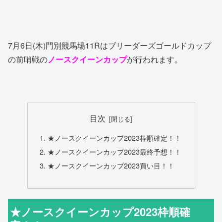
7月6日(木)門別競馬場11Rはブリーダーズゴールドカップ
の前哨戦の
ノースクイーンカップ
が行われます。
目次
★ノースクイーンカップ2023枠順確定！！
★ノースクイーンカップ2023最終予想！！
★ノースクイーンカップ2023買い目！！
★ノースクイーンカップ2023枠順確