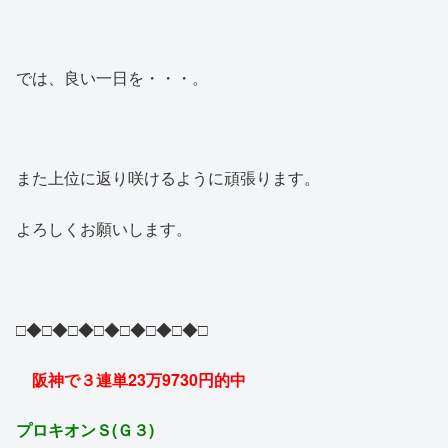
では、良い一日を・・・。
また上位に返り咲けるように頑張ります。
よろしくお願いします。
□◆□◆□◆□◆□◆□◆□◆□
阪神で３連単23万9730円的中
プロキオンＳ(Ｇ３)