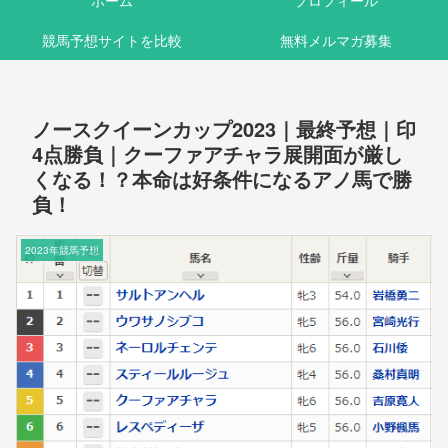
ホーム
プロフィール
競馬予想サイトを比較
無料メルマガ募集
ノースクイーンカップ2023｜最終予想｜印
4点勝負｜クーファアチャラ展開面が厳し
くなる！？本命は好条件になるアノ馬で勝
負！
2023年競馬予想