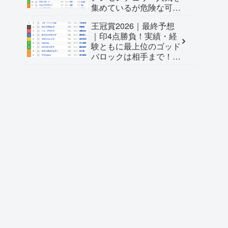
集めているが危険な可能
性あり！？本命は勝負気
王冠賞2026｜最終予想
配があるアノ馬で勝負！
｜印4点勝負！実績・経
験ともに最上位のゴッド
バロックは相手まで！本
命は安定感抜群のアノ馬
で勝負！