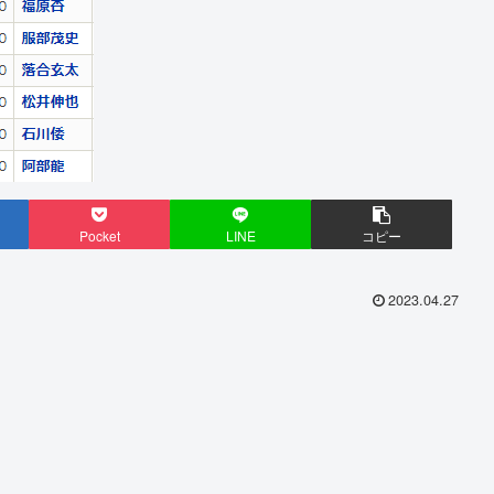
Pocket
LINE
コピー
2023.04.27