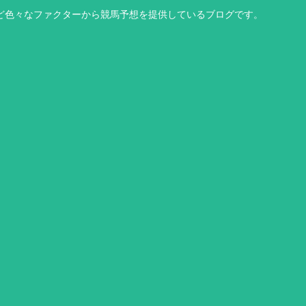
ど色々なファクターから競馬予想を提供しているブログです。