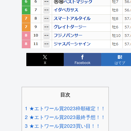
X
Facebook
はてブ
目次
1 ★エトワール賞2023枠順確定！！
2 ★エトワール賞2023最終予想！！
3 ★エトワール賞2023買い目！！