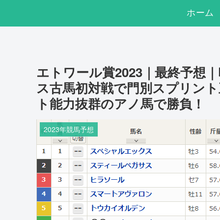
ホーム
エトワール賞2023｜最終予想
ス古馬初対戦で門別スプリント
ト能力抜群のアノ馬で勝負！
2023年競馬予想