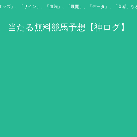
オッズ」、「サイン」、「血統」、「展開」、「データ」、「直感」な
当たる無料競馬予想【神ログ】