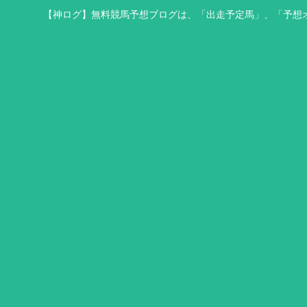
【神ログ】無料競馬予想ブログは、「出走予定馬」、「予想