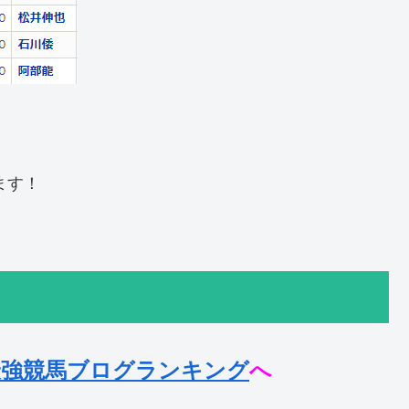
ます！
最強競馬ブログランキング
へ