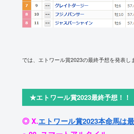
では、エトワール賞2023の最終予想を発表し
★エトワール賞2023最終予想！！
◎ X.
エトワール賞2023本命馬は
○ 08. スマートアルタイル