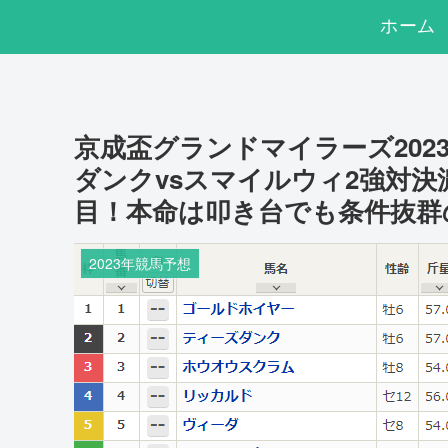
ホーム
京成盃グランドマイラーズ202
ダンクvsスマイルウィ2強対決
目！本命は叩き台でも条件抜群
2023年競馬予想