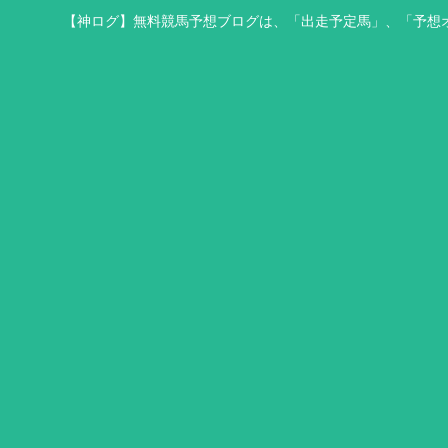
【神ログ】無料競馬予想ブログは、「出走予定馬」、「予想