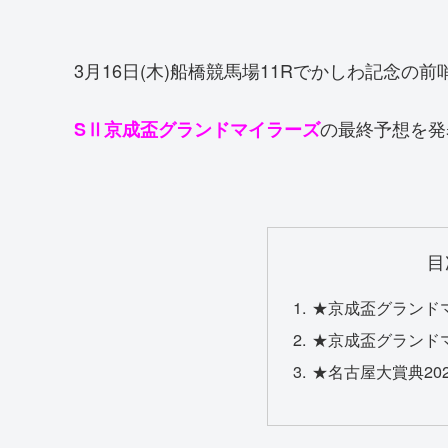
3月16日(木)船橋競馬場11Rでかしわ記念
の最終予想を発
SⅡ京成盃グランドマイラーズ
目
★京成盃グランドマ
★京成盃グランドマ
★名古屋大賞典20