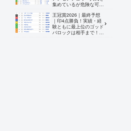
集めているが危険な可能
性あり！？本命は勝負気
王冠賞2026｜最終予想
配があるアノ馬で勝負！
｜印4点勝負！実績・経
験ともに最上位のゴッド
バロックは相手まで！本
命は安定感抜群のアノ馬
で勝負！