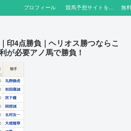
プロフィール
競馬予想サイトを比較
無
想｜印4点勝負｜ヘリオス勝つならこ
利が必要アノ馬で勝負！