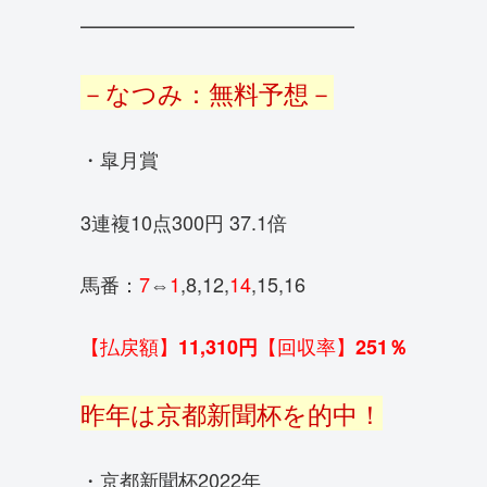
━━━━━━━━━━━━━━
－なつみ：無料予想－
・皐月賞
3連複10点300円 37.1倍
馬番：
7
⇔
1
,8,12,
14
,15,16
【払戻額】
【回収率】
11,310円
251％
昨年は京都新聞杯を的中！
・京都新聞杯2022年