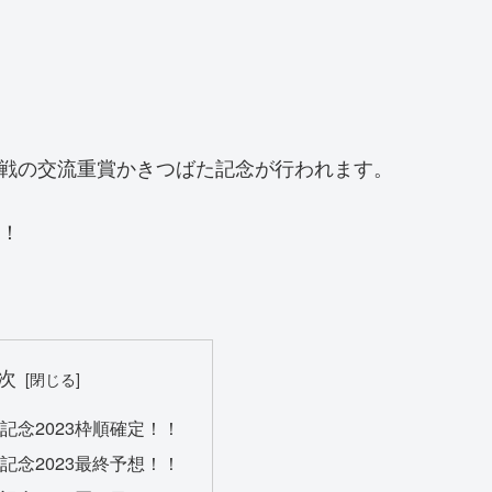
ハンデ戦の交流重賞かきつばた記念が行われます。
！
次
記念2023枠順確定！！
記念2023最終予想！！