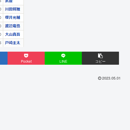
Pocket
LINE
コピー
2023.05.01