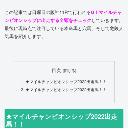
この記事では日曜日の阪神11Rで行われる
GⅠマイルチャ
ンピオンシップに出走する全頭をチェック
していきます。
最後に現時点で注目している本命馬と穴馬、そして危険人
気馬を紹介します。
目次
★マイルチャンピオンシップ2022出走馬！！
★マイルチャンピオンシップ2022出走馬！！
★マイルチャンピオンシップ2022出走
馬！！