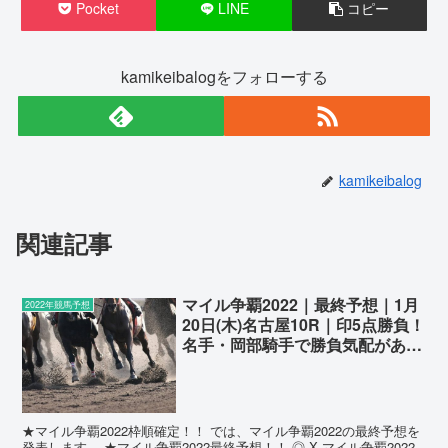
Pocket
LINE
コピー
kamikeibalogをフォローする
kamikeibalog
関連記事
マイル争覇2022｜最終予想｜1月
2022年競馬予想
20日(木)名古屋10R｜印5点勝負！
名手・岡部騎手で勝負気配がある
タイキメサイアよりも信頼出来る
本命馬はアノ馬！
★マイル争覇2022枠順確定！！ では、マイル争覇2022の最終予想を
発表します。 ★マイル争覇2022最終予想！！ ◎ X.マイル争覇2022