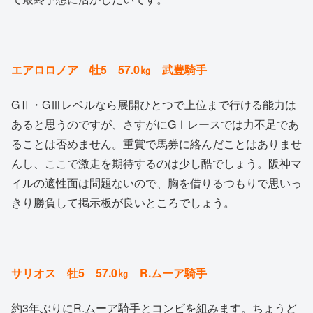
エアロロノア 牡5 57.0㎏ 武豊騎手
GⅡ・GⅢレベルなら展開ひとつで上位まで行ける能力は
あると思うのですが、さすがにGⅠレースでは力不足であ
ることは否めません。重賞で馬券に絡んだことはありませ
んし、ここで激走を期待するのは少し酷でしょう。阪神マ
イルの適性面は問題ないので、胸を借りるつもりで思いっ
きり勝負して掲示板が良いところでしょう。
サリオス 牡5 57.0㎏ R.ムーア騎手
約3年ぶりにR.ムーア騎手とコンビを組みます。ちょうど