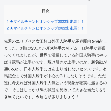
目次
1 ★マイルチャンピオンシップ2022出走馬！！
2 ★マイルチャンピオンシップ2022出走馬！！
先週のエリザベス女王杯は外国人騎手が馬券圏内を独占し
ました。3着になんとかJRA騎手のM.デムーロ騎手が頑張
ってくれましたが、世界で活躍している外国人騎手はやっ
ぱり競馬が上手いです。駆け引きが上手いのか、勝負勘が
凄いのか、日本人騎手にはあまり感じないセンスです。有
馬記念まで外国人騎手が中心のGⅠになりそうです。ただ
逆に考えれば外国人騎手人気という現象が確実に起きるの
で、そこはしっかり馬の状態を見抜いて大きな当たりを引
き当てたいです。今週も頑張りましょう！