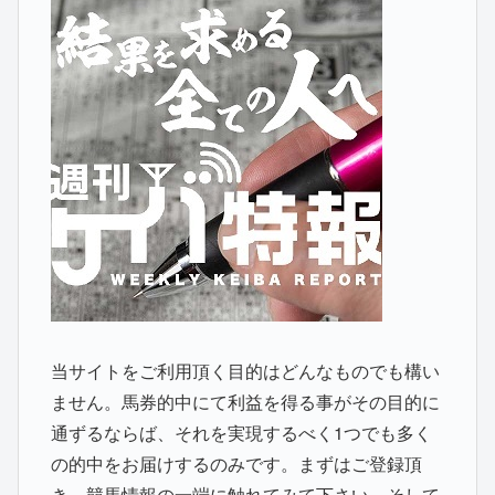
当サイトをご利用頂く目的はどんなものでも構い
ません。馬券的中にて利益を得る事がその目的に
通ずるならば、それを実現するべく1つでも多く
の的中をお届けするのみです。まずはご登録頂
き、競馬情報の一端に触れてみて下さい。そして