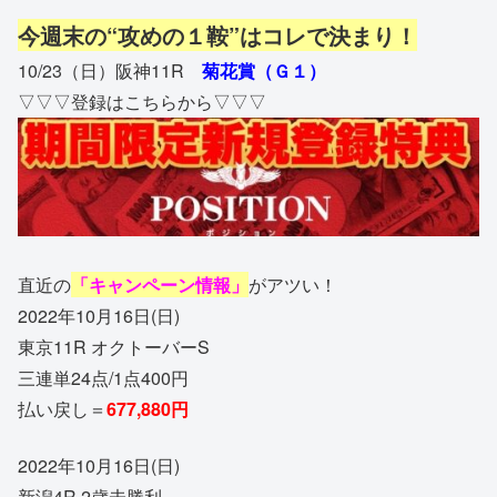
今週末の“攻めの１鞍”はコレで決まり！
10/23（日）阪神11R
菊花賞（Ｇ１）
▽▽▽登録はこちらから▽▽▽
直近の
「キャンペーン情報」
がアツい！
2022年10月16日(日)
東京11R オクトーバーS
三連単24点/1点400円
払い戻し＝
677,880円
2022年10月16日(日)
新潟4R 2歳未勝利