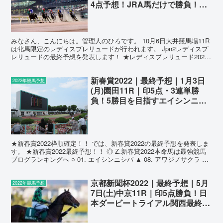
4点予想！JRA馬だけで勝負！本
命はコツコツ力をつけてきたアノ
馬から勝負！
みなさん、こんにちは。管理人のひろです。 10月6日大井競馬場11R
は牝馬限定のレディスプレリュードが行われます。 Jpn2レディスプ
レリュードの最終予想を発表します！ ★レディスプレリュード2022
枠順確定！！ では、レディスプレリュード...
新春賞2022｜最終予想｜1月3日
2022年競馬予想
(月)園田11R｜印5点・3連単勝
負！5勝目を目指すエイシンニシ
パに逆転出来る馬はアノ馬しかい
ない！？
★新春賞2022枠順確定！！ では、新春賞2022の最終予想を発表しま
す。 ★新春賞2022最終予想！！ ◎ Z.新春賞2022本命馬は最強競馬
ブログランキングへ ○ 01. エイシンニシパ ▲ 08. アワジノサクラ ☆
07. エイシン...
京都新聞杯2022｜最終予想｜5月
2022年競馬予想
7日(土)中京11R｜印5点勝負！日
本ダービートライアル関西最終
戦、安定感抜群ポッドボレットよ
りも買いたい本命馬は○○！