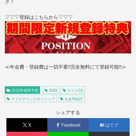
ク！
▽▽▽登録はこちらから▽▽▽
≪年会費・登録費は一切不要!!完全無料にて登録可能!!≫
2022年競馬予想
2022
マイルCS
マイルチャンピオンシップ
出走馬短評
シェアする
X
Facebook
はてブ