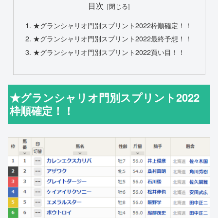
目次
★グランシャリオ門別スプリント2022枠順確定！！
★グランシャリオ門別スプリント2022最終予想！！
★グランシャリオ門別スプリント2022買い目！！
★グランシャリオ門別スプリント2022
枠順確定！！