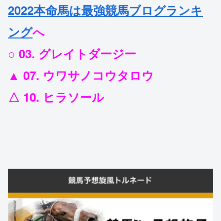
2022本命馬は最強競馬ブログランキ
ング
へ
○ 03. グレイトダージー
▲ 07. ウワサノコウタロウ
△ 10. ヒラソール