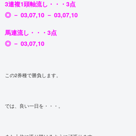
3連複1頭軸流し・・・3点
◎ － 03,07,10 － 03,07,10
馬連流し・・・3点
◎ － 03,07,10
この2券種で勝負します。
では、良い一日を・・・。