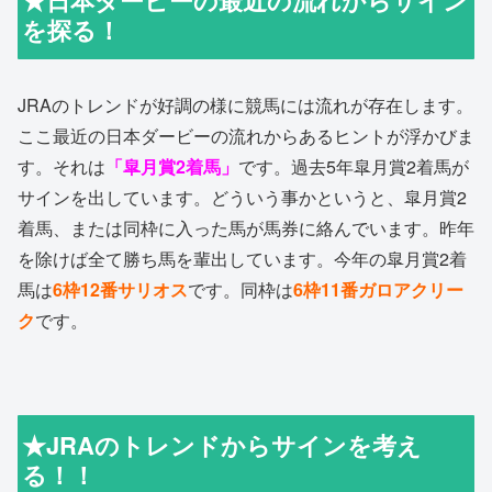
を探る！
JRAのトレンドが好調の様に競馬には流れが存在します。
ここ最近の日本ダービーの流れからあるヒントが浮かびま
す。それは
「皐月賞2着馬」
です。過去5年皐月賞2着馬が
サインを出しています。どういう事かというと、皐月賞2
着馬、または同枠に入った馬が馬券に絡んでいます。昨年
を除けば全て勝ち馬を輩出しています。今年の皐月賞2着
馬は
6枠12番サリオス
です。同枠は
6枠11番ガロアクリー
ク
です。
★JRAのトレンドからサインを考え
る！！