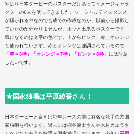
やはり日本ダービーのポスターだけあってイメージキャラ
クターの6人を使ってきました。ソーシャルディスタンス
が騒がれる中なので合成での作成なのか、以前から撮影し
ていたのか分かりませんが、ホッと出来るポスターです。
気になるのは文字の色です。上からピンク、赤、オレンジ
と使われています。赤とオレンジは強調されているので
「赤＝3枠」「オレンジ＝7枠」「ピンク＝8枠」
には注意
したいです。
★国家独唱は平原綾香さん！
日本ダービーと言えば毎年レースの前に有名な歌手の方国
家独唱を行います。過去には桐谷健太さんや木村カエラさ
んなどなど有名な歌手が国家独唱しています。今年は
平原