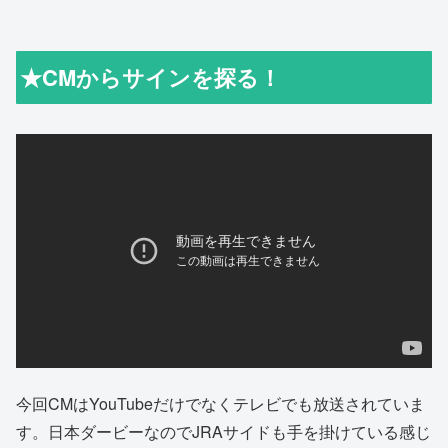
★CMからサインを探る！
今回CMはYouTubeだけでなくテレビでも放送されていま
す。日本ダービーなのでJRAサイドも手を掛けている感じ