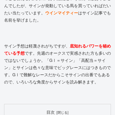
んでしたが、サインが発動している馬を買っていればだい
たい当たっています。
ウインマイティー
はサイン記事でも
名前を挙げました。
サイン予想は軽蔑されがちですが、
底知れるパワーを秘め
ている予想
です。先週のオークスで実感された方も多いの
ではないでしょうか。「GⅠ＝サイン」「高配当＝サイ
ン」とサインは色々な意味でビッグレースにはつきもので
す。GⅠで難解なレースだからこそサインの出番でもある
ので、いろいろな角度からサインを読み解きます。
目次