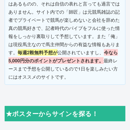
はあるものの、それは自信の表れと言っても過言では
ありません。サイト内での「師匠」は元競馬雑誌の記
者でプライベートで競馬が楽しめないと会社を辞めた
真の競馬好きで、記者時代のパイプをフルに使った情
報をしっかり裏取りして予想しています。また「俺」
は現役馬主なので馬主仲間からの有益な情報もありま
す。
毎週2鞍無料予想が
公開されていますし、
今なら
5,000円分のポイントがプレゼントされます。
最終レ
ースまで予想を公開しているので1日を楽しみたい方
にはオススメのサイトです。
★ポスターからサインを探る！