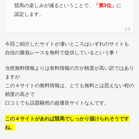
競馬の楽しみが減るということで、
「第3位」
に
認定します。
今回ご紹介したサイトが凄いところはいずれのサイトも
自信の勝負レースを無料で提供しているという事！
当然無料情報よりは有料情報の方が精度が高い訳ではあり
ますが
この４サイトの無料情報は、とても無料とは思えない程の
精度の高さで
口コミでも話題騒然の超優良サイトなんです。
この４サイトがあれば競馬でしっかり儲けられそうです
ね。