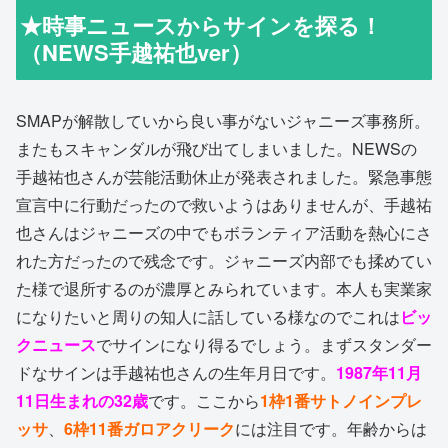
★時事ニュースからサインを探る！
（NEWS手越祐也ver）
SMAPが解散していから良い事がないジャニーズ事務所。
またもスキャンダルが飛び出てしまいました。NEWSの
手越祐也さんが芸能活動休止が発表されました。緊急事態
宣言中に行動だったので救いようはありませんが、手越祐
也さんはジャニーズの中でもボランティア活動を熱心にさ
れた方だったので残念です。ジャニーズ内部でも揉めてい
た様で退所するのが濃厚とみられています。本人も実業家
になりたいと周りの知人に話している様なのでこれは
ビッ
クニュース
でサインになり得るでしょう。まずスタンダー
ドなサインは手越祐也さんの生年月日です。
1987年11月
11日生まれの32歳
です。ここから
1枠1番サトノインプレ
ッサ
、
6枠11番ガロアクリーク
には注目です。年齢からは