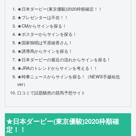
★日本ダービー(東京優駿)2020枠順確定！！
★プレゼンターは不在！！
★CMからサインを探る！
★ポスターからサインを探る！
★国家独唱は平原綾香さん！
★誘導馬からサインを探る！
★日本ダービーの最近の流れからサインを探る！
★JRAのトレンドからサインを考える！！
★時事ニュースからサインを探る！（NEWS手越祐也
ver）
口コミで話題騒然の競馬予想サイト
★日本ダービー(東京優駿)2020枠順確
定！！