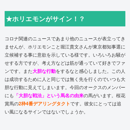
★ホリエモンがサイン！？
コロナ関連のニュースであまり他のニュースが表立ってき
ませんが、ホリエモンこと堀江貴文さんが東京都知事選に
立候補する事に意欲を示している様です。いろいろお騒が
せする方ですが、考え方などは筋が通っていて好きでファ
ンです。また
大胆な行動
をするなと感心しました。この人
は成功するために人と同じでは無く先を行くのでいつも大
胆な行動に見えてしまいます。今回のオークスのメンバー
にも
「大胆な戦法」という馬名の由来
の馬がいます。桜花
賞馬の
2枠4番デアリングタクト
です。彼女にとっては追
い風になるサインではないでしょうか。