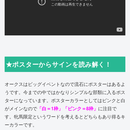
★ポスターからサインを読み解く！
オークスはビッグイベントなので流石にポスターはあるよ
うです。今までの中ではかなりシンプルな部類に入るポス
ターになっています。ポスターカラーとしてはピンクと白
がメインなので
「白＝1枠」「ピンク＝8枠」
に注目で
す。牝馬限定というワードを考えるとどちらもあり得るキ
ーカラーです。