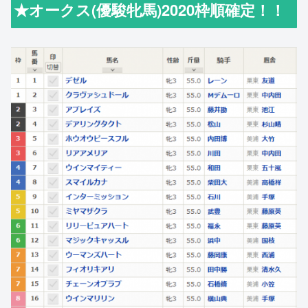
★オークス(優駿牝馬)2020枠順確定！！