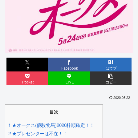
X
Facebook
はてブ
Pocket
LINE
コピー
2020.05.22
目次
1 ★オークス(優駿牝馬)2020枠順確定！！
2 ★プレゼンターは不在！！