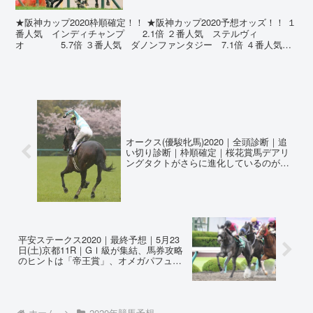
中！！
★阪神カップ2020枠順確定！！ ★阪神カップ2020予想オッズ！！ １
番人気 インディチャンプ 2.1倍 ２番人気 ステルヴィ
オ 5.7倍 ３番人気 ダノンファンタジー 7.1倍 ４番人気
フィアーノロマーノ 7.6倍 ５番人気 ...
オークス(優駿牝馬)2020｜全頭診断｜追
い切り診断｜枠順確定｜桜花賞馬デアリ
ングタクトがさらに進化しているのが追
い切りで判る！？現時点での軸馬候補と
穴馬候補を公開中！！
平安ステークス2020｜最終予想｜5月23
日(土)京都11R｜GⅠ級が集結、馬券攻略
のヒントは「帝王賞」、オメガパフュー
ムやゴールドドリームの本番は次走
か！？本命は実績上位のアノ馬から勝
負！！
ホーム
2020年競馬予想