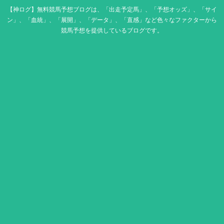
【神ログ】無料競馬予想ブログは、「出走予定馬」、「予想オッズ」、「サイ
ン」、「血統」、「展開」、「データ」、「直感」など色々なファクターから
競馬予想を提供しているブログです。