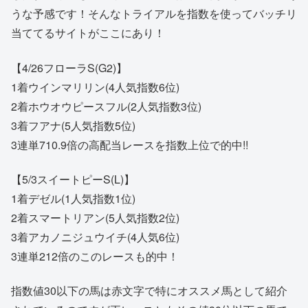
うな予感です！そんなトライアルを指数を使ってバッチリ
当ててるサイトがここにあり！
【4/26フローラS(G2)】
1着ウインマリリン(4人気指数6位)
2着ホウオウピースフル(2人気指数3位)
3着フアナ(5人気指数5位)
3連単710.9倍の高配当レースを指数上位で的中!!
【5/3スイートピーS(L)】
1着デゼル(1人気指数1位)
2着スマートリアン(5人気指数2位)
3着アカノニジュウイチ(4人気6位)
3連単212倍のこのレースも的中！
指数値30以下の馬は赤文字で特にオススメ馬として紹介