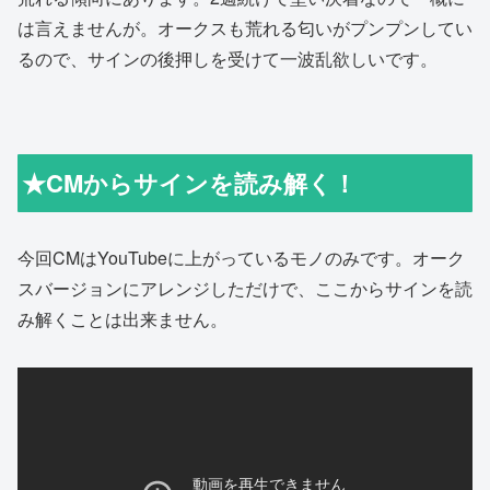
は言えませんが。オークスも荒れる匂いがプンプンしてい
るので、サインの後押しを受けて一波乱欲しいです。
★CMからサインを読み解く！
今回CMはYouTubeに上がっているモノのみです。オーク
スバージョンにアレンジしただけで、ここからサインを読
み解くことは出来ません。