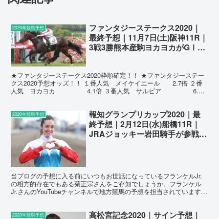
ファンタジーステークス2020｜
2020年競馬予想
最終予想｜11月7日(土)阪神11R｜
3戦3勝熊本産駒ヨカヨカがGⅠに
向けて阪神1600mに挑むも課題山
積・・・全印と買い目を公開
★ファンタジーステークス2020枠順確定！！ ★ファンタジーステー
中！！
クス2020予想オッズ！！ １番人気 メイケイエール 2.7倍 ２番
人気 ヨカヨカ 4.1倍 ３番人気 サルビア 6.6
倍 ４番人気 ミニーアイル 7....
報知グランプリカップ2020｜最
2020年競馬予想
終予想｜2月12日(水)船橋11R｜
JRAジョッキー岩田騎手が参戦！
GⅠ馬オールブラッシュもミカエ
ル・ミシェル騎手とコンビを組ん
で参戦も、本命はアノ馬で勝
負！！
当ブログの予想に入る前にいつもお世話になっているフランケルJr.
の相方的存在でもある菊正宗さんをご存知でしょうか。フランケル
Jr.さんのYouTubeチャンネルで地方競馬の予想を担当されています。
以前にも視聴者の方の反響に応えて『菊正宗の競...
高松宮記念2020｜サイン予想｜
2020年競馬予想