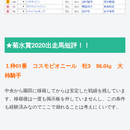
★菊水賞2020出走馬短評！！
１枠01番 コスモピオニール 牡3 56.0㎏ 大
柿騎手
中央から園田に移籍してからは安定した戦績を残していま
す。移籍後は一度も掲示板を外していませんし、この条件
も経験済みなのでここで崩れることは考えにくいです。