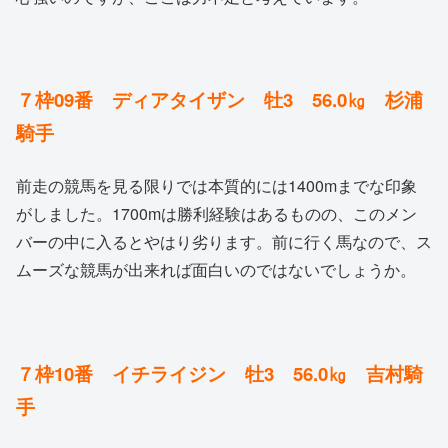
７枠09番 ディアタイザン 牡3 56.0㎏ 杉浦
騎手
前走の競馬を見る限りでは本質的には1400mまでな印象
がしました。1700mは勝利経験はあるものの、このメン
バーの中に入るとやはり劣ります。前に行く馬なので、ス
ムーズな競馬が出来れば面白いのではないでしょうか。
７枠10番 イチライジン 牡3 56.0㎏ 吉村騎
手