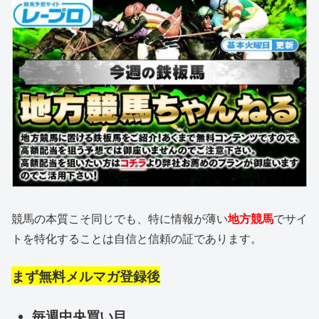
競馬の本質こそ同じでも、特に情報が薄い
地方競馬
でサイ
トを特化することは自信と信頼の証であります。
まず無料メルマガ登録後
毎週中央買い目