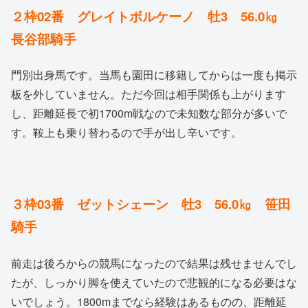
２枠02番 グレイトボルケーノ 牡3 56.0㎏
長谷部騎手
門別出身馬です。当馬も園田に移籍してからは一度も掲示
板を外していません。ただ今回は相手関係も上がります
し、距離延長で初1700m戦なので未知数な部分が多いで
す。鞍上も乗り替わるので手が出し辛いです。
３枠03番 ゼットシェーン 牡3 56.0㎏ 笹田
騎手
前走は後ろからの競馬になったので結果は残せませんでし
たが、しっかり脚を使えていたので悲観的になる必要はな
いでしょう。1800mまでなら経験はあるものの、距離延