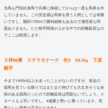
当馬も門別出身馬で兵庫に移籍してからは一度も馬券を外
していません。この安定感は馬券を買う人間としては有難
いですし、園田1700mで勝利経験もあるので適性面も問
題ありません。ただ相手関係が上がる中での距離延長なの
でここは軽視します。
５枠06番 ステラモナーク 牡3 54.0㎏ 下原
騎手
今まで1400m以上を走ったことがないのですが、前走の
競馬を見ている限りではまだまだ伸びても大丈夫そうな余
裕のある競馬だったので距離延長は問題ないでしょう。ス
タートも上手いですし、4連勝と勢いに乗っています。死
角らしい死角は見当たりません。