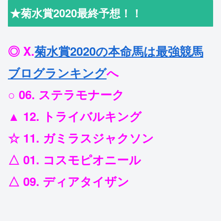
★菊水賞2020最終予想！！
◎ X.
菊水賞2020の本命馬は最強競馬
ブログランキング
へ
○ 06. ステラモナーク
▲ 12. トライバルキング
☆ 11. ガミラスジャクソン
△ 01. コスモピオニール
△ 09. ディアタイザン