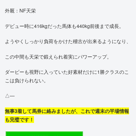
外厩：NF天栄
デビュー時に416kgだった馬体も440kg前後まで成長。
ようやくしっかり負荷をかけた稽古が出来るようになり、
この中間も天栄で鍛えられ着実にパワーアップ。
ダービーも視野に入っていた好素材だけに1勝クラスのこ
こは負けられない。
△—
無事3着して馬券に絡みましたが、これで週末の平場情報
も完璧です！