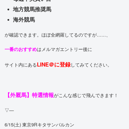
地方競馬推奨馬
海外競馬
が確認できます。ほぼ全網羅してるのですが……、
一番のおすすめ
はメルマガエントリー後に
LINE＠に登録
サイト内にある
してみてください。
【外厩馬】特選情報
がこんな感じで飛んできます！
▽—
6/15(土) 東京9Rキタサンバルカン