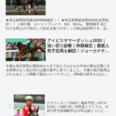
ングか、世代を超えた対決に注
目！全印と買い目も公開中！！
★埼玉新聞栄冠賞2020枠順確定！！ ★埼玉新聞栄冠賞2020出走馬短
評！！ １枠01番 ホーリーブレイズ 牡6 58.0㎏ 繁田騎手 前に
行ける馬なので先行して好位を取りやすいこの枠は絶好枠です。近2
走は結果を残せていないものの、今回は相...
アイビスサマーダッシュ2020｜
2020年競馬予想
追い切り診断｜枠順確定｜最新人
気予定馬を解説！ジョーカナチャ
ン・ライオンボスにも不安材料ア
リ、現時点での本命候補を公開
今週も地方競馬が週初めから立て込んでなかなか中央の事を記事にす
中！！
る時間がなく気が付けば週の後半に来ていました。今週の地方競馬は
どれもみどころ満載で面白いレースでした。JRA程の派手さはないの
ですが、地方独特の親近感や手軽さが好きです。ただここ...
クラウンカップ2020｜最終予想｜4月15
日(水)ｌ川崎11R｜羽田盃トライアル、大
井の帝王的場騎手は今年は誰とコンビを
組むのか！？チュウライリン謎の乗り替