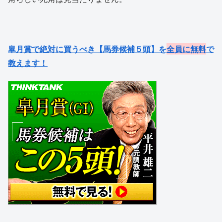
皐月賞で絶対に買うべき【馬券候補５頭】を
全員に無料
で
教えます！