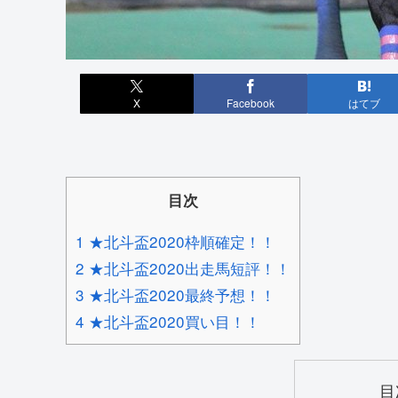
X
Facebook
はてブ
目次
1 ★北斗盃2020枠順確定！！
2 ★北斗盃2020出走馬短評！！
3 ★北斗盃2020最終予想！！
4 ★北斗盃2020買い目！！
目