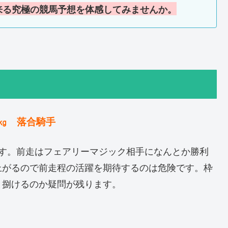
来る究極の競馬予想を体感してみませんか。
0㎏ 落合騎手
です。前走はフェアリーマジック相手になんとか勝利
上がるので前走程の活躍を期待するのは危険です。枠
と捌けるのか疑問が残ります。