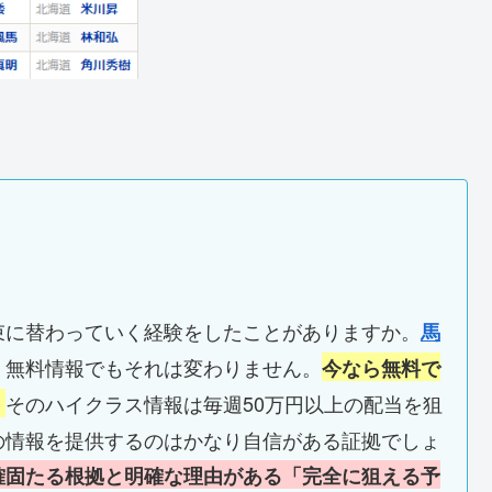
束に替わっていく経験をしたことがありますか。
馬
。無料情報でもそれは変わりません。
今なら無料で
そのハイクラス情報は毎週50万円以上の配当を狙
。
の情報を提供するのはかなり自信がある証拠でしょ
確固たる根拠と明確な理由がある「完全に狙える予