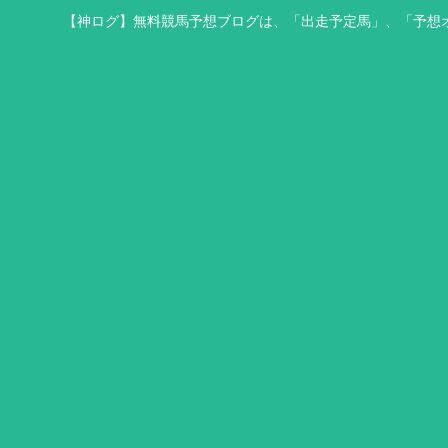
【神ログ】無料競馬予想ブログは、「出走予定馬」、「予想