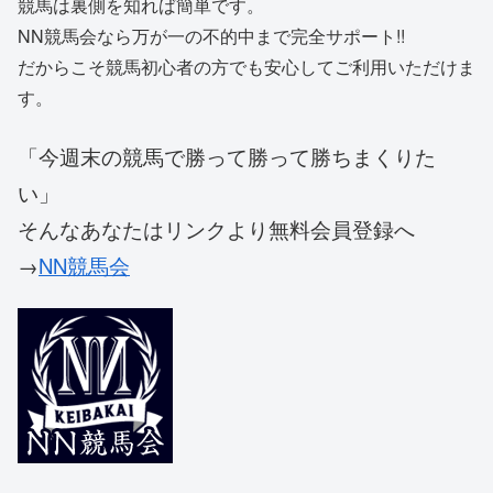
競馬は裏側を知れば簡単です。
NN競馬会なら万が一の不的中まで完全サポート!!
だからこそ競馬初心者の方でも安心してご利用いただけま
す。
「今週末の競馬で勝って勝って勝ちまくりた
い」
そんなあなたはリンクより無料会員登録へ
→
NN競馬会