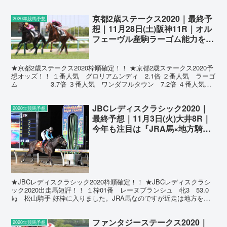
スピード能力に頼る競馬なので何がなんで...
京都2歳ステークス2020｜最終予
2020年競馬予想
想｜11月28日(土)阪神11R｜オル
フェーヴル産駒ラーゴム能力を出
し切れば断トツ！？全印と買い目
を公開中！！
★京都2歳ステークス2020枠順確定！！ ★京都2歳ステークス2020予
想オッズ！！ １番人気 グロリアムンディ 2.1倍 ２番人気 ラーゴ
ム 3.7倍 ３番人気 ワンダフルタウン 7.2倍 ４番人気
バスラットレオン 7.9倍 ５...
JBCレディスクラシック2020｜
2020年競馬予想
最終予想｜11月3日(火)大井8R｜
今年も注目は『JRA馬×地方騎
手』のコンビ！全印と買い目も公
開中！！
★JBCレディスクラシック2020枠順確定！！ ★JBCレディスクラシ
ック2020出走馬短評！！ １枠01番 レーヌブランシュ 牝3 53.0
㎏ 松山騎手 好枠に入りました。JRA馬なのですが近走は地方を中
心にキャリアを積んでいます。今年の...
ファンタジーステークス2020｜
2020年競馬予想