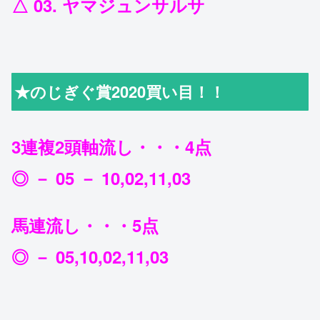
△ 03. ヤマジュンサルサ
★のじぎぐ賞2020買い目！！
3連複2頭軸流し・・・4点
◎ － 05 － 10,02,11,03
馬連流し・・・5点
◎ － 05,10,02,11,03