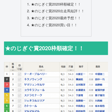
★のじぎぐ賞2020枠順確定！！
★のじぎぐ賞2020出走馬短評！！
★のじぎぐ賞2020最終予想！！
★のじぎぐ賞2020買い目！！
★のじぎぐ賞2020枠順確定！！