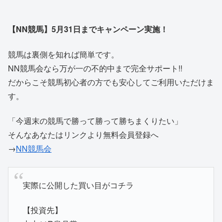
【NN競馬】5月31日までキャンペーン実施！
競馬は裏側を知れば簡単です。
NN競馬会なら万が一の不的中まで完全サポート!!
だからこそ競馬初心者の方でも安心してご利用いただけま
す。
「今週末の競馬で勝って勝って勝ちまくりたい」
そんなあなたはリンクより無料会員登録へ
→
NN競馬会
実際に公開した買い目がコチラ
【投資先】