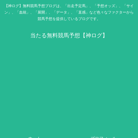
【神ログ】無料競馬予想ブログは、「出走予定馬」、「予想オッズ」、「サイ
ン」、「血統」、「展開」、「データ」、「直感」など色々なファクターから
競馬予想を提供しているブログです。
当たる無料競馬予想【神ログ】