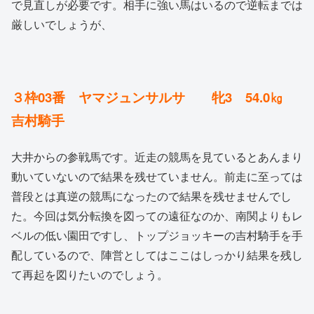
で見直しが必要です。相手に強い馬はいるので逆転までは
厳しいでしょうが、
３枠03番 ヤマジュンサルサ 牝3 54.0㎏
吉村騎手
大井からの参戦馬です。近走の競馬を見ているとあんまり
動いていないので結果を残せていません。前走に至っては
普段とは真逆の競馬になったので結果を残せませんでし
た。今回は気分転換を図っての遠征なのか、南関よりもレ
ベルの低い園田ですし、トップジョッキーの吉村騎手を手
配しているので、陣営としてはここはしっかり結果を残し
て再起を図りたいのでしょう。