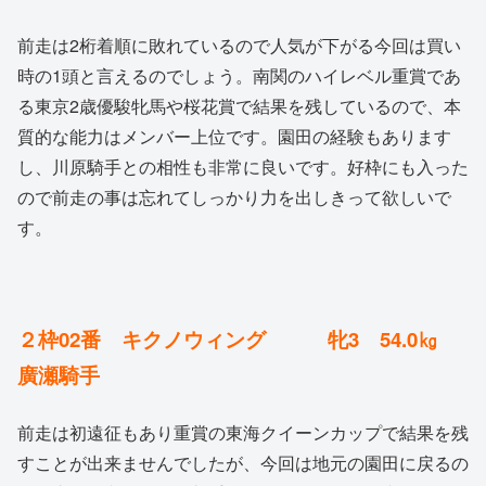
前走は2桁着順に敗れているので人気が下がる今回は買い
時の1頭と言えるのでしょう。南関のハイレベル重賞であ
る東京2歳優駿牝馬や桜花賞で結果を残しているので、本
質的な能力はメンバー上位です。園田の経験もあります
し、川原騎手との相性も非常に良いです。好枠にも入った
ので前走の事は忘れてしっかり力を出しきって欲しいで
す。
２枠02番 キクノウィング 牝3 54.0㎏
廣瀬騎手
前走は初遠征もあり重賞の東海クイーンカップで結果を残
すことが出来ませんでしたが、今回は地元の園田に戻るの