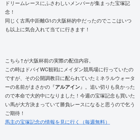
ドリームレースにふさわしいメンバーが集まった宝塚記
念！
同じく古馬中距離G1の大阪杯的中だったのでここはいつ
も以上に気合入れて当てに行きます！
こちら↑が大阪杯前の実際の配信内容。
この時はドバイWC観戦にメイダン競馬場に行っていたの
ですが、その公開調教日に配られていたミネラルウォータ
ーの名前がまさかの『
アルアイン
』。追い切りも良かった
ので本命で大的中になりました！今週の宝塚記念も買いた
い馬が大方決まっていて勝負レースになると思うので乞う
ご期待！
馬主の宝塚記念の情報を見に行く（毎週無料）