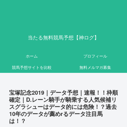
当たる無料競馬予想【神ログ】
ホーム
プロフィール
競馬予想サイトを比較
無料メルマガ募集
宝塚記念2019｜データ予想｜速報！！枠順
確定｜D.レーン騎手が騎乗する人気候補リ
スグラシューはデータ的には危険！？過去
10年のデータが薦めrるデータ注目馬
は！？