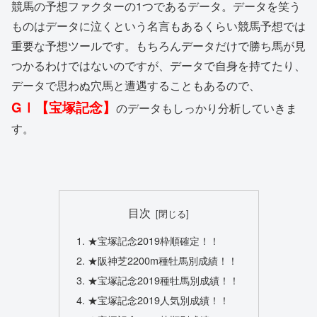
競馬の予想ファクターの1つであるデータ。データを笑う
ものはデータに泣くという名言もあるくらい競馬予想では
重要な予想ツールです。もちろんデータだけで勝ち馬が見
つかるわけではないのですが、データで自身を持てたり、
データで思わぬ穴馬と遭遇することもあるので、
GⅠ【宝塚記念】
のデータもしっかり分析していきま
す。
目次
★宝塚記念2019枠順確定！！
★阪神芝2200m種牡馬別成績！！
★宝塚記念2019種牡馬別成績！！
★宝塚記念2019人気別成績！！