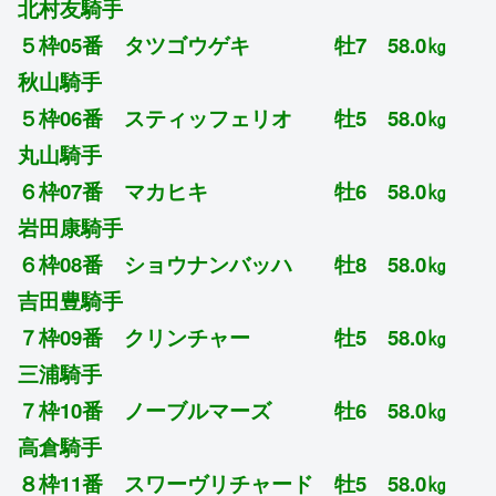
北村友騎手
５枠05番 タツゴウゲキ 牡7 58.0㎏
秋山騎手
５枠06番 スティッフェリオ 牡5 58.0㎏
丸山騎手
６枠07番 マカヒキ 牡6 58.0㎏
岩田康騎手
６枠08番 ショウナンバッハ 牡8 58.0㎏
吉田豊騎手
７枠09番 クリンチャー 牡5 58.0㎏
三浦騎手
７枠10番 ノーブルマーズ 牡6 58.0㎏
高倉騎手
８枠11番 スワーヴリチャード 牡5 58.0㎏