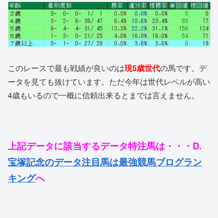
このレースで最も戦績が良いのは
現5歳世代
の馬です。デ
ータを見ても抜けています。ただ今年は世代レベルが高い
4歳もいるので一概に信頼出来るとまでは言えません。
上記データに該当するデータ特注馬は・・・D.
宝塚記念のデータ注目馬は最強競馬ブログラン
キング
へ