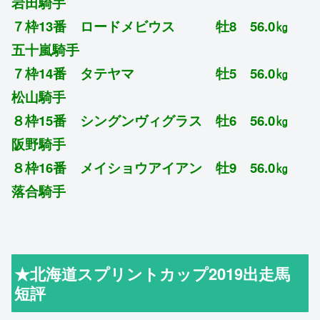
岩田騎手
７枠13番 ロードメビウス 牡8 56.0㎏
五十嵐騎手
７枠14番 タテヤマ 牡5 56.0㎏
松山騎手
８枠15番 シングンヴィグラス 牡6 56.0㎏
阪野騎手
８枠16番 メイショウアイアン 牡9 56.0㎏
落合騎手
★北海道スプリントカップ2019出走馬
短評