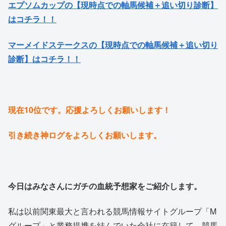
エプソムカップの【現時点での軸馬候補＋追い切り診断】
はコチラ！！
マーメイドステークスの【現時点での軸馬候補＋追い切り
診断】はコチラ！！
現在10位です。応援よろしくお願いします！
引き続き神ログをよろしくお願いします。
今日はみなさんにガチの血統予想家をご紹介します。
私は以前関東最大と言われる競馬情報サイトグループ「M
グループ」と業務提携を結んでいた会社に在籍して、競馬