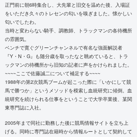
正門前に朝6時集合し、大先輩と旧交を温めた後、入場証
をいただき久々のトレセンの匂いを嗅ぎました。懐かしい
匂いでしたわ。
当時と変わらない騎手、調教師、トラックマンの各待機所
の雰囲気。
ベンチで寛ぐグリーンチャンネルで有名な強面解説者
『Y・N・G』も随分歳を取ったなと眺めていると、トラ
ックマンの待機所から旧知の記者に声をかけられました。
~~~~ここで佐藤誠二について補足する~~~~
1988年の第2次競馬ブームが起こった際に「いかにして競
馬で勝つか」というメソッドを模索し血統研究に傾倒。血
統研究を続けられる仕事をということで大学卒業後、某関
東専門誌に入社。
2005年まで同社に勤務した後に競馬情報サイトを立ち上
げる。同時に専門誌在籍時から情報ルートとして契約して