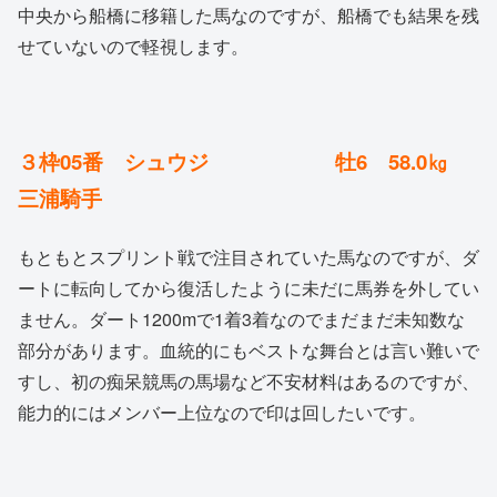
中央から船橋に移籍した馬なのですが、船橋でも結果を残
せていないので軽視します。
３枠05番 シュウジ 牡6 58.0㎏
三浦騎手
もともとスプリント戦で注目されていた馬なのですが、ダ
ートに転向してから復活したように未だに馬券を外してい
ません。ダート1200mで1着3着なのでまだまだ未知数な
部分があります。血統的にもベストな舞台とは言い難いで
すし、初の痴呆競馬の馬場など不安材料はあるのですが、
能力的にはメンバー上位なので印は回したいです。