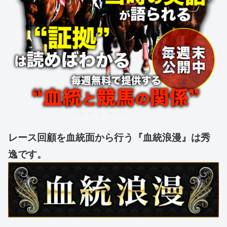
レース回顧を血統面から行う『血統浪漫』は秀
逸です。