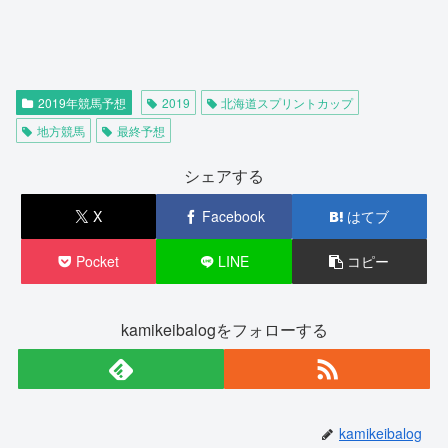
2019年競馬予想
2019
北海道スプリントカップ
地方競馬
最終予想
シェアする
X
Facebook
はてブ
Pocket
LINE
コピー
kamikeibalogをフォローする
kamikeibalog