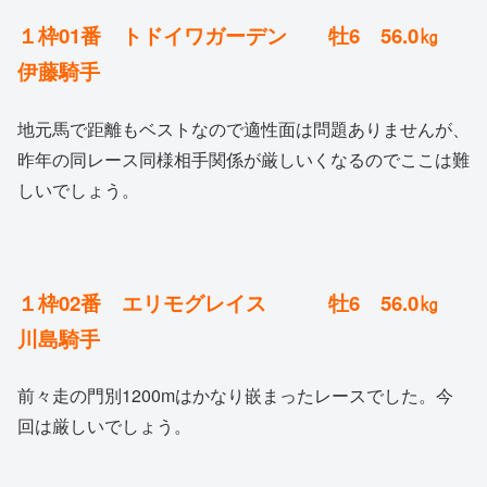
１枠01番 トドイワガーデン 牡6 56.0㎏
伊藤騎手
地元馬で距離もベストなので適性面は問題ありませんが、
昨年の同レース同様相手関係が厳しいくなるのでここは難
しいでしょう。
１枠02番 エリモグレイス 牡6 56.0㎏
川島騎手
前々走の門別1200mはかなり嵌まったレースでした。今
回は厳しいでしょう。