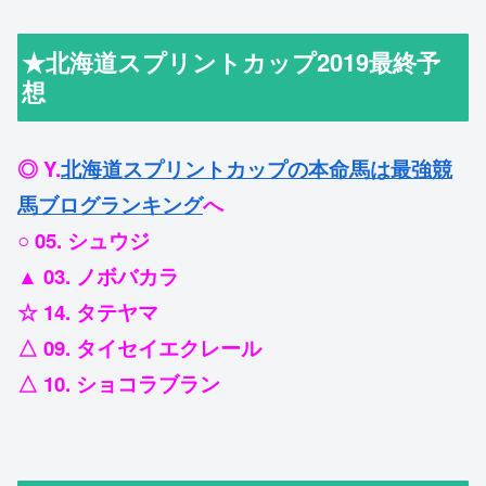
★北海道スプリントカップ2019最終予
想
◎ Y.
北海道スプリントカップの本命馬は最強競
馬ブログランキング
へ
○ 05. シュウジ
▲ 03. ノボバカラ
☆ 14. タテヤマ
△ 09. タイセイエクレール
△ 10. ショコラブラン