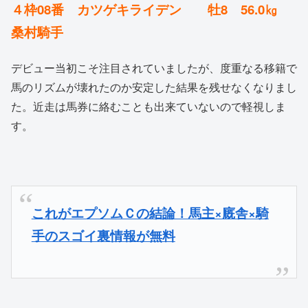
４枠08番 カツゲキライデン 牡8 56.0㎏
桑村騎手
デビュー当初こそ注目されていましたが、度重なる移籍で
馬のリズムが壊れたのか安定した結果を残せなくなりまし
た。近走は馬券に絡むことも出来ていないので軽視しま
す。
これがエプソムＣの結論！馬主×廐舎×騎
手のスゴイ裏情報が無料