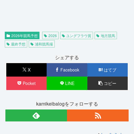
2026年競馬予想
2026
ユングフラウ賞
地方競馬
最終予想
浦和競馬場
シェアする
X
Facebook
はてブ
Pocket
LINE
コピー
kamikeibalogをフォローする