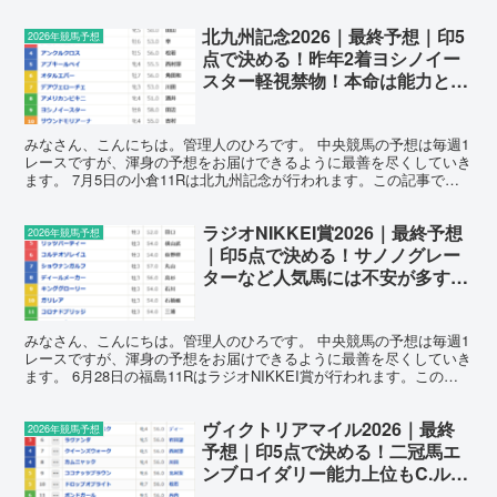
屋記念の最終予想をしていきます。 ★関屋記念...
北九州記念2026｜最終予想｜印5
2026年競馬予想
点で決める！昨年2着ヨシノイー
スター軽視禁物！本命は能力と勢
いが断トツのアノ馬で勝負！
みなさん、こんにちは。管理人のひろです。 中央競馬の予想は毎週1
レースですが、渾身の予想をお届けできるように最善を尽くしていき
ます。 7月5日の小倉11Rは北九州記念が行われます。この記事では
北九州記念の最終予想をしていきます。 ★北九...
ラジオNIKKEI賞2026｜最終予想
2026年競馬予想
｜印5点で決める！サノノグレー
ターなど人気馬には不安が多すぎ
る！？本命は開幕週の恩恵を受け
そうなアノ馬で勝負！
みなさん、こんにちは。管理人のひろです。 中央競馬の予想は毎週1
レースですが、渾身の予想をお届けできるように最善を尽くしていき
ます。 6月28日の福島11RはラジオNIKKEI賞が行われます。この記
事ではラジオNIKKEI賞の最終予想をして...
ヴィクトリアマイル2026｜最終
2026年競馬予想
予想｜印5点で決める！二冠馬エ
ンブロイダリー能力上位もC.ルメ
ール騎手と見えない疲れが不