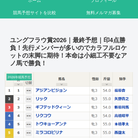
ホーム
プロフィール
競馬予想サイトを比較
無料メルマガ募集
ユングフラウ賞2026｜最終予想｜印4点勝
負！先行メンバーが多いのでカラフルロケ
ットの末脚に期待！本命は小細工不要なア
ノ馬で勝負！
2026年競馬予想