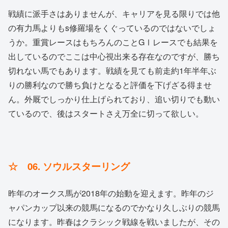
戦績に派手さはありませんが、キャリアを見る限りでは他
の有力馬よりもs修羅場をくぐっているのではないでしょ
うか。重賞レースはもちろんのことGⅠレースでも結果を
出しているのでここは中心視出来る存在なのですが、勝ち
切れない馬でもあります。戦績を見ても前走約1年半年ぶ
りの勝利なので勝ち負けとなると評価を下げざる得ませ
ん。外厩でしっかり仕上げられており、追い切りでも動い
ているので、後はスタートさえ万全に切って欲しい。
☆ 06. ソウルスターリング
昨年のオークス馬が2018年の始動を迎えます。昨年のジ
ャパンカップ以来の競馬になるのでかなり久しぶりの競馬
になります。昨春はクラシック戦線を戦いましたが、その