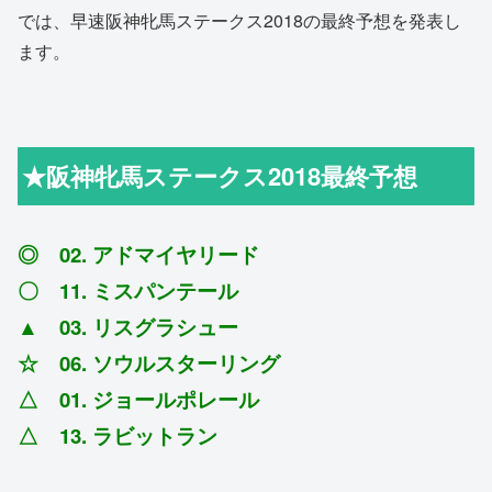
では、早速阪神牝馬ステークス2018の最終予想を発表し
ます。
★阪神牝馬ステークス2018最終予想
◎ 02. アドマイヤリード
〇 11. ミスパンテール
▲ 03. リスグラシュー
☆ 06. ソウルスターリング
△ 01. ジョールポレール
△ 13. ラビットラン