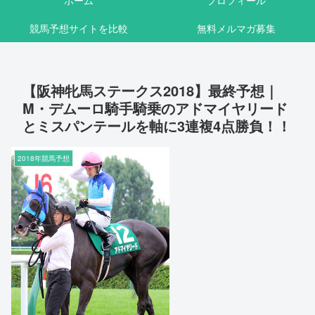
ホーム
プロフィール
競馬予想サイトを比較
無料メルマガ募集
【阪神牝馬ステークス2018】最終予想｜
M・デムーロ騎手騎乗のアドマイヤリード
とミスパンテールを軸に3連複4点勝負！！
2018年競馬予想