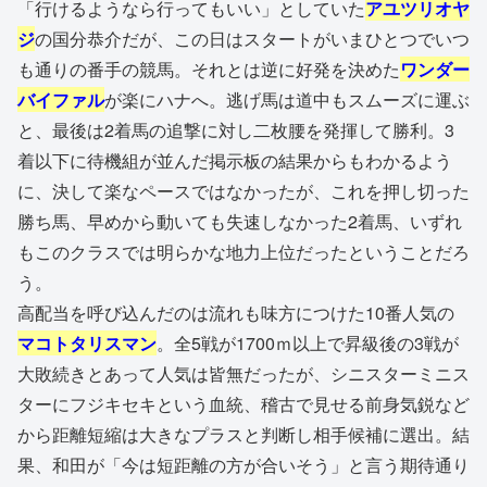
「行けるようなら行ってもいい」としていた
アユツリオヤ
ジ
の国分恭介だが、この日はスタートがいまひとつでいつ
も通りの番手の競馬。それとは逆に好発を決めた
ワンダー
バイファル
が楽にハナへ。逃げ馬は道中もスムーズに運ぶ
と、最後は2着馬の追撃に対し二枚腰を発揮して勝利。3
着以下に待機組が並んだ掲示板の結果からもわかるよう
に、決して楽なペースではなかったが、これを押し切った
勝ち馬、早めから動いても失速しなかった2着馬、いずれ
もこのクラスでは明らかな地力上位だったということだろ
う。
高配当を呼び込んだのは流れも味方につけた10番人気の
マコトタリスマン
。全5戦が1700ｍ以上で昇級後の3戦が
大敗続きとあって人気は皆無だったが、シニスターミニス
ターにフジキセキという血統、稽古で見せる前身気鋭など
から距離短縮は大きなプラスと判断し相手候補に選出。結
果、和田が「今は短距離の方が合いそう」と言う期待通り