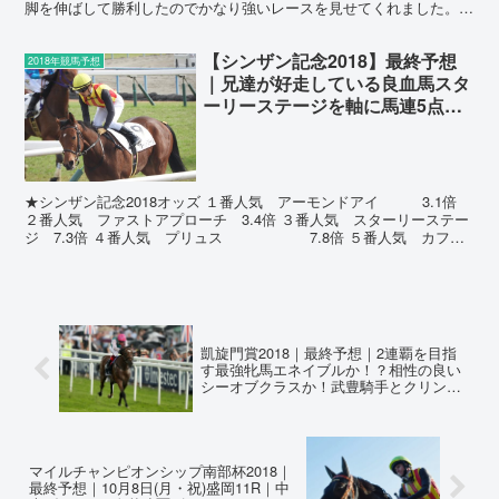
脚を伸ばして勝利したのでかなり強いレースを見せてくれました。管
理する国枝調教師はアパパネに続いて2度目の3歳牝馬三冠...
【シンザン記念2018】最終予想
2018年競馬予想
｜兄達が好走している良血馬スタ
ーリーステージを軸に馬連5点勝
負！！
★シンザン記念2018オッズ １番人気 アーモンドアイ 3.1倍
２番人気 ファストアプローチ 3.4倍 ３番人気 スターリーステー
ジ 7.3倍 ４番人気 プリュス 7.8倍 ５番人気 カフジ
バンガード 8.9倍 では、早速...
凱旋門賞2018｜最終予想｜2連覇を目指
す最強牝馬エネイブルか！？相性の良い
シーオブクラスか！武豊騎手とクリンチ
ャーが悲願達成なるか！？3連単24点勝
負！！
マイルチャンピオンシップ南部杯2018｜
最終予想｜10月8日(月・祝)盛岡11R｜中