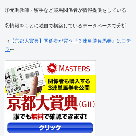
①元調教師・騎手など競馬関係者が情報提供をしている
②情報をもとに独自で構築しているデータベースで分析
→
【京都大賞典】関係者が買う『３連単勝負馬券』はコチ
ラ
←