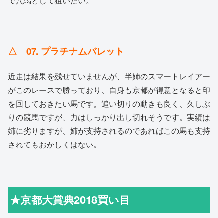
で穴馬として狙いたい。
△ 07. プラチナムバレット
近走は結果を残せていませんが、半姉のスマートレイアー
がこのレースで勝っており、自身も京都が得意となると印
を回しておきたい馬です。追い切りの動きも良く、久しぶ
りの競馬ですが、力はしっかり出し切れそうです。実績は
姉に劣りますが、姉が支持されるのであればこの馬も支持
されてもおかしくはない。
★京都大賞典2018買い目