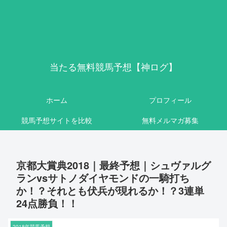
当たる無料競馬予想【神ログ】
ホーム
プロフィール
競馬予想サイトを比較
無料メルマガ募集
京都大賞典2018｜最終予想｜シュヴァルグ
ランvsサトノダイヤモンドの一騎打ち
か！？それとも伏兵が現れるか！？3連単
24点勝負！！
2018年競馬予想