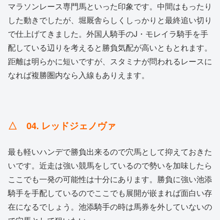
マラソンレース専門馬といった印象です。中間はもったり
した動きでしたが、堀厩舎らしくしっかりと最終追い切り
で仕上げてきました。外国人騎手のJ・モレイラ騎手を手
配している辺りを考えると勝負気配が高いともとれます。
距離は明らかに短いですが、スタミナが問われるレースに
なれば複勝圏内なら入線もありえます。
△ 04. レッドジェノヴァ
最も軽いハンデで勝負出来るので穴馬として抑えておきた
いです。近走は強い競馬をしているので勢いを加味したら
ここでも一発の可能性は十分にあります。勝負に強い池添
騎手を手配しているのでここでも展開が嵌まれば面白い存
在になるでしょう。池添騎手の時は馬券を外していないの