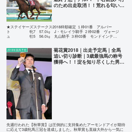
のため出走取消！！荒れる匂いが
プンプンするので穴馬に〇〇を指
名！！
★ステイヤーズステークス2018枠順確定 １枠01番 アルバー
ト 牝7 57.0㎏ J・モレイラ騎手 ２枠02番 ヴォージ
ュ 牡5 56.0㎏ 丸山騎手 ３枠03番 モンドインテ
ロ 牡6 56.0㎏ W・ビュイック騎手 ...
菊花賞2018｜出走予定馬｜全馬
2018年競馬予想
追い切り診断｜3歳最強馬の称号
獲得へ！！淀を知り尽くした男で
ある武豊騎手はユーキャンスマイ
ルに騎乗！！
先週行われた【秋華賞】は圧倒的に支持集めたアーモンドアイが期待
に応えて3歳牝馬三冠を達成しました。秋華賞も直線大外から一気に