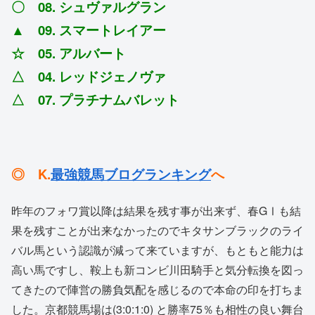
〇 08. シュヴァルグラン
▲ 09. スマートレイアー
☆ 05. アルバート
△ 04. レッドジェノヴァ
△ 07. プラチナムバレット
◎ K.
最強競馬ブログランキング
へ
昨年のフォワ賞以降は結果を残す事が出来ず、春GⅠも結
果を残すことが出来なかったのでキタサンブラックのライ
バル馬という認識が減って来ていますが、もともと能力は
高い馬ですし、鞍上も新コンビ川田騎手と気分転換を図っ
てきたので陣営の勝負気配を感じるので本命の印を打ちま
した。京都競馬場は(3:0:1:0) と勝率75％も相性の良い舞台