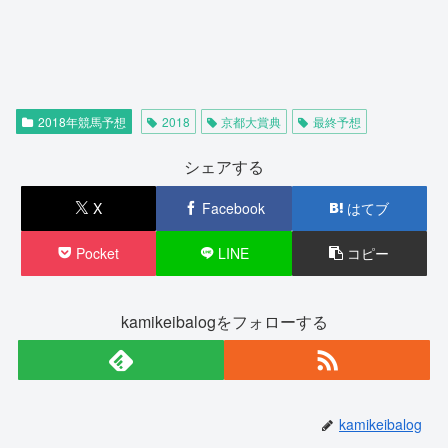
2018年競馬予想
2018
京都大賞典
最終予想
シェアする
X
Facebook
はてブ
Pocket
LINE
コピー
kamikeibalogをフォローする
kamikeibalog