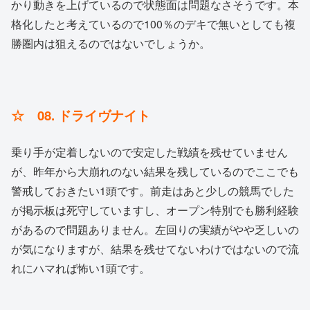
かり動きを上げているので状態面は問題なさそうです。本
格化したと考えているので100％のデキで無いとしても複
勝圏内は狙えるのではないでしょうか。
☆ 08. ドライヴナイト
乗り手が定着しないので安定した戦績を残せていません
が、昨年から大崩れのない結果を残しているのでここでも
警戒しておきたい1頭です。前走はあと少しの競馬でした
が掲示板は死守していますし、オープン特別でも勝利経験
があるので問題ありません。左回りの実績がやや乏しいの
が気になりますが、結果を残せてないわけではないので流
れにハマれば怖い1頭です。