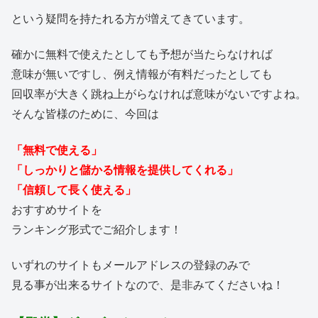
という疑問を持たれる方が増えてきています。
確かに無料で使えたとしても予想が当たらなければ
意味が無いですし、例え情報が有料だったとしても
回収率が大きく跳ね上がらなければ意味がないですよね。
そんな皆様のために、今回は
「無料で使える」
「しっかりと儲かる情報を提供してくれる」
「信頼して長く使える」
おすすめサイトを
ランキング形式でご紹介します！
いずれのサイトもメールアドレスの登録のみで
見る事が出来るサイトなので、是非みてくださいね！