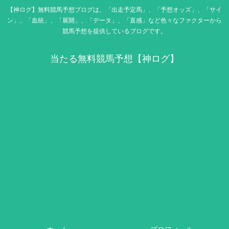
【神ログ】無料競馬予想ブログは、「出走予定馬」、「予想オッズ」、「サイ
ン」、「血統」、「展開」、「データ」、「直感」など色々なファクターから
競馬予想を提供しているブログです。
当たる無料競馬予想【神ログ】