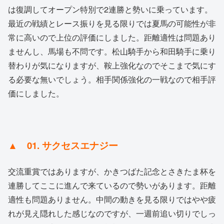
は復調してオープン特別で2連勝と勢いに乗っています。
最近の戦績とレース振りを見る限りでは夏馬の可能性が非
常に高いので上位の評価にしました。距離適性は問題あり
ませんし、馬場も不問です。松山騎手から和田騎手に乗り
替わりが気になりますが、鞍上強化なのでそこまで気にす
る必要な無いでしょう。相手関係強化の一戦なので相手評
価にしました。
▲ 01. サクセスエナジー
交流重賞ではありますが、かきつばた記念とさきたま杯を
連勝してここに進んで来ているので勢いがあります。距離
適性も問題ありません。中間の動きを見る限りではやや疲
れが見え隠れした感じなのですが、一週前追い切りでしっ