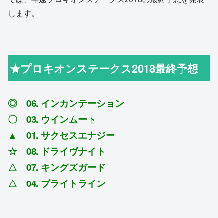
します。
★プロキオンステークス2018最終予想
◎ 06. インカンテーション
〇 03. ウインムート
▲ 01. サクセスエナジー
☆ 08. ドライヴナイト
△ 07. キングズガード
△ 04. ブライトライン