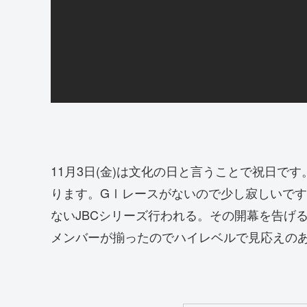
11月3日(金)は文化の日と言うことで祝日で
ります。GⅠレースがないので少し寂しいで
ないJBCシリーズ行われる。その開幕を告げ
メンバーが揃ったのでハイレベルで見応えの