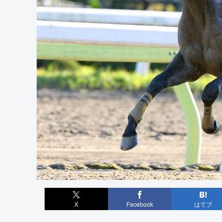
X
Facebook
はてブ