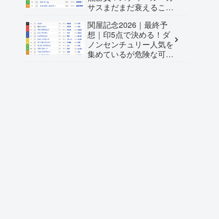
サスまだまだ衰えること
現役すぎる！？本命は実
関屋記念2026｜最終予
績と経験のアノ馬で勝
想｜印5点で決める！ダ
負！
ノンセンチュリー人気を
集めているが危険な可能
性あり！？本命は勝負気
配があるアノ馬で勝負！