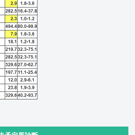
出走予定馬診断