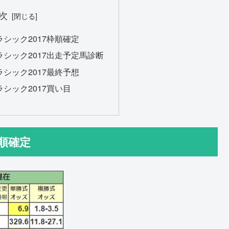
次
ラシック2017枠順確定
ラシック2017出走予定馬診断
ラシック2017最終予想
ラシック2017買い目
枠順確定