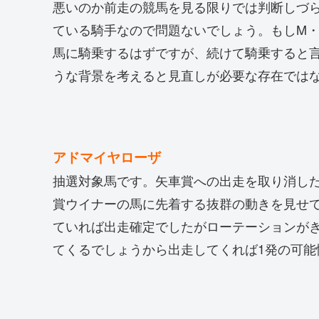
悪いのか前走の競馬を見る限りでは判断しづ
ている騎手なので問題ないでしょう。もしM
馬に騎乗するはずですが、続けて騎乗すると
うな背景を考えると見直しが必要な存在では
アドマイヤローザ
抽選対象馬です。矢車賞への出走を取り消し
賞ウイナーの馬に先着する抜群の動きを見せ
ていれば出走確定でしたがローテーションがき
てくるでしょうから出走してくれば1発の可能