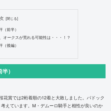
次
短評（前半）
る、オークスが荒れる可能性は・・・！？
短評（後編）
前半）
桜花賞では2桁着順の12着と大敗しました。パドック
と考えています。M・デムーロ騎手と相性が良いのか