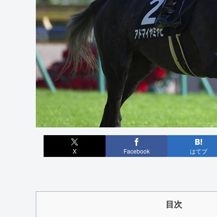
X
Facebook
はてブ
目次