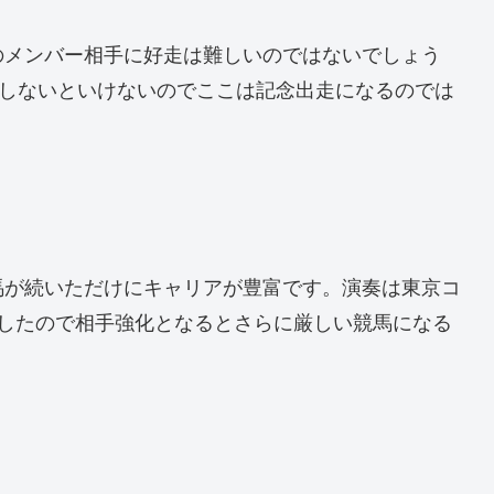
のメンバー相手に好走は難しいのではないでしょう
アしないといけないのでここは記念出走になるのでは
馬が続いただけにキャリアが豊富です。演奏は東京コ
敗したので相手強化となるとさらに厳しい競馬になる