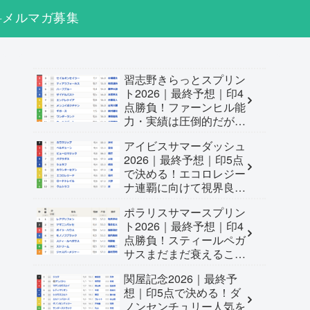
料メルマガ募集
習志野きらっとスプリン
ト2026｜最終予想｜印4
点勝負！ファーンヒル能
力・実績は圧倒的だが今
年は不安がある！本命は
アイビスサマーダッシュ
勝負気配がするアノ馬で
2026｜最終予想｜印5点
勝負！
で決める！エコロレジー
ナ連覇に向けて視界良好
も…？本命は勝負気配が
ポラリスサマースプリン
あるアノ馬で勝負！
ト2026｜最終予想｜印4
点勝負！スティールペガ
サスまだまだ衰えること
現役すぎる！？本命は実
関屋記念2026｜最終予
績と経験のアノ馬で勝
想｜印5点で決める！ダ
負！
ノンセンチュリー人気を