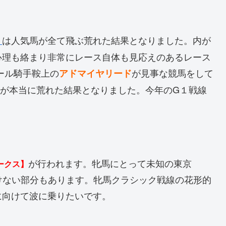
は人気馬が全て飛ぶ荒れた結果となりました。内が
】
心理も絡まり非常にレース自体も見応えのあるレース
ール騎手鞍上の
が見事な競馬をして
アドマイヤリード
たが本当に荒れた結果となりました。今年のG１戦線
が行われます。牝馬にとって未知の東京
ークス】
解けない部分もあります。牝馬クラシック戦線の花形的
に向けて波に乗りたいです。