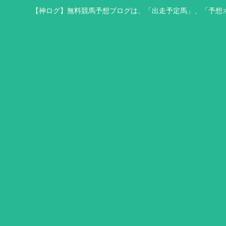
【神ログ】無料競馬予想ブログは、「出走予定馬」、「予想