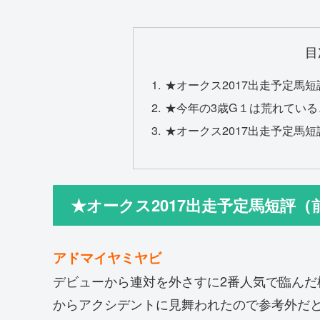
目
★オークス2017出走予定馬
★今年の3歳G１は荒れてい
★オークス2017出走予定馬
★オークス2017出走予定馬短評（
アドマイヤミヤビ
デビューから連対を外さすに2番人気で臨んだ
からアクシデントに見舞われたので参考外だ