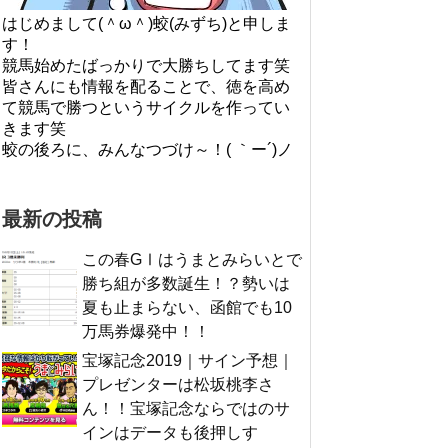
はじめまして(＾ω＾)蛟(みずち)と申しま
す！
競馬始めたばっかりで大勝ちしてます笑
皆さんにも情報を配ることで、徳を高め
て競馬で勝つというサイクルを作ってい
きます笑
蛟の後ろに、みんなつづけ～！( ｀ー´)ノ
最新の投稿
この春GⅠはうまとみらいとで
勝ち組が多数誕生！？勢いは
夏も止まらない、函館でも10
万馬券爆発中！！
宝塚記念2019｜サイン予想｜
プレゼンターは松坂桃李さ
ん！！宝塚記念ならではのサ
インはデータも後押しす