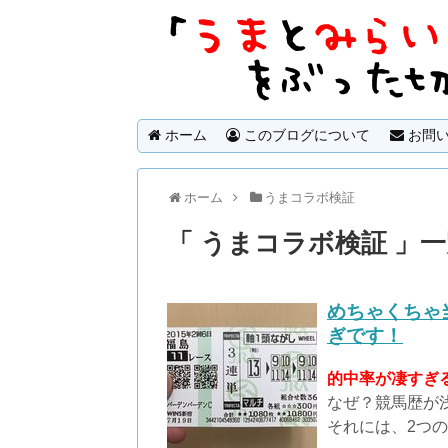
ホーム
このブログについて
お問い
ホーム
うまコラボ検証
「 うまコラボ検証 」
めちゃくちゃ
ぎです！
的中率が凄すぎる
なぜ？競馬歴が
それには、2つ