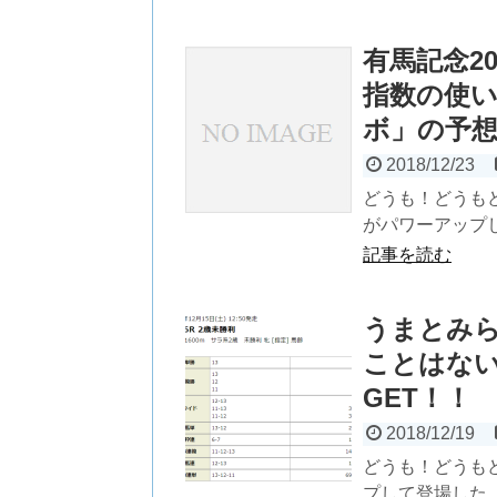
有馬記念2
指数の使い
ボ」の予
2018/12/23
どうも！どうも
がパワーアップし
記事を読む
うまとみ
ことはない
GET！！
2018/12/19
どうも！どうも
プして登場した『