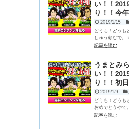
い！！20
り！！今
2019/1/15
どうも！どうも
しゅう頼むで。 
記事を読む
うまとみ
い！！20
り！！初日
2019/1/9
どうも！どうも
おめでとうやで。
記事を読む