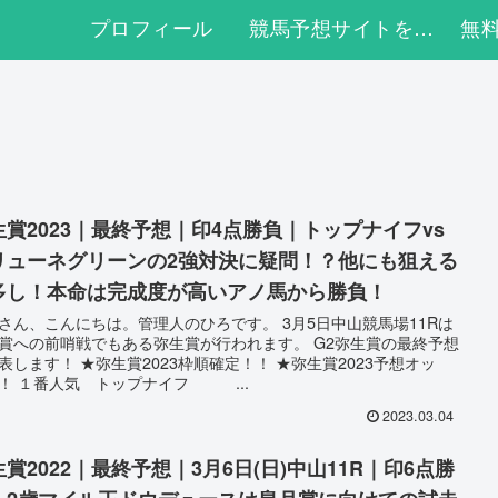
プロフィール
競馬予想サイトを比較
無
生賞2023｜最終予想｜印4点勝負｜トップナイフvs
リューネグリーンの2強対決に疑問！？他にも狙える
多し！本命は完成度が高いアノ馬から勝負！
さん、こんにちは。管理人のひろです。 3月5日中山競馬場11Rは
賞への前哨戦でもある弥生賞が行われます。 G2弥生賞の最終予想
表します！ ★弥生賞2023枠順確定！！ ★弥生賞2023予想オッ
！ １番人気 トップナイフ ...
2023.03.04
賞2022｜最終予想｜3月6日(日)中山11R｜印6点勝