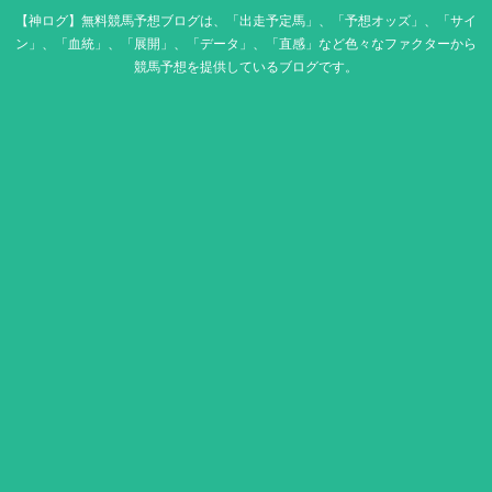
【神ログ】無料競馬予想ブログは、「出走予定馬」、「予想オッズ」、「サイ
ン」、「血統」、「展開」、「データ」、「直感」など色々なファクターから
競馬予想を提供しているブログです。