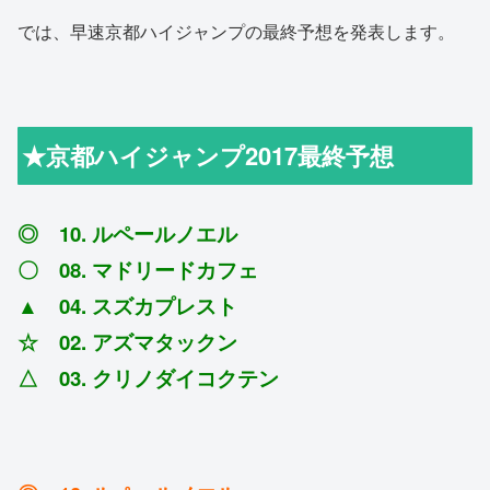
では、早速京都ハイジャンプの最終予想を発表します。
★京都ハイジャンプ2017最終予想
◎ 10. ルペールノエル
〇 08. マドリードカフェ
▲ 04. スズカプレスト
☆ 02. アズマタックン
△ 03. クリノダイコクテン