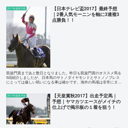
【日本テレビ盃2017】最終予想
2017年競馬予想
｜2番人気モーニンを軸に3連複3
点勝負！！
凱旋門賞まであと数日となりました。昨日も凱旋門賞のオススメ馬を
5頭紹介しましたが、日本馬のサトノダイヤモンドとサトノノブレス
にとっては厳しい戦いになる事は確かです。海外の馬場は非常にタフ
なので天候が崩れるとさらに厳しい戦いを強いられるのです...
【天皇賞秋2017】出走予定馬｜
2017年競馬予想
予想｜ヤマカツエースがメイチの
仕上げで掲示板の１着を狙う！