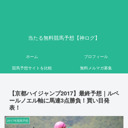
当たる無料競馬予想【神ログ】
ホーム
プロフィール
競馬予想サイトを比較
無料メルマガ募集
【京都ハイジャンプ2017】最終予想｜ルペ
ールノエル軸に馬連3点勝負！買い目発
表！
2017年競馬予想