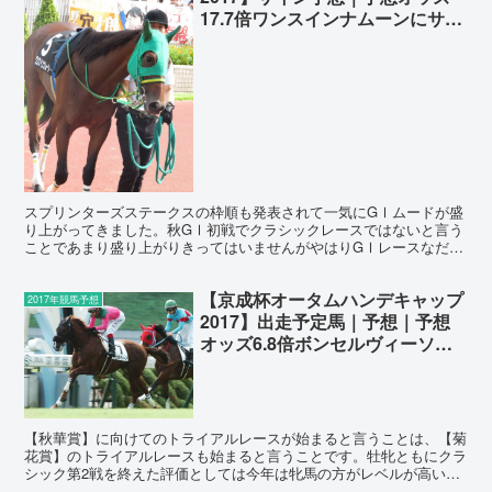
17.7倍ワンスインナムーンにサイ
ン発動！！
スプリンターズステークスの枠順も発表されて一気にGⅠムードが盛
り上がってきました。秋GⅠ初戦でクラシックレースではないと言う
ことであまり盛り上がりきってはいませんがやはりGⅠレースなだけ
あって情報紙ではかなり盛り上がっています。待ち行くスポ...
【京成杯オータムハンデキャップ
2017年競馬予想
2017】出走予定馬｜予想｜予想
オッズ6.8倍ボンセルヴィーソが
初重賞制覇へ始動！！
【秋華賞】に向けてのトライアルレースが始まると言うことは、【菊
花賞】のトライアルレースも始まると言うことです。牡牝ともにクラ
シック第2戦を終えた評価としては今年は牝馬の方がレベルが高い印
象です。もちろん各クラシック戦線盛り上がってはいたので...