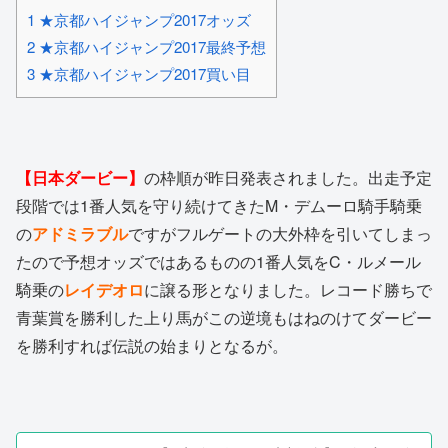
1 ★京都ハイジャンプ2017オッズ
2 ★京都ハイジャンプ2017最終予想
3 ★京都ハイジャンプ2017買い目
【日本ダービー】
の枠順が昨日発表されました。出走予定
段階では1番人気を守り続けてきたM・デムーロ騎手騎乗
の
アドミラブル
ですがフルゲートの大外枠を引いてしまっ
たので予想オッズではあるものの1番人気をC・ルメール
騎乗の
レイデオロ
に譲る形となりました。レコード勝ちで
青葉賞を勝利した上り馬がこの逆境もはねのけてダービー
を勝利すれば伝説の始まりとなるが。