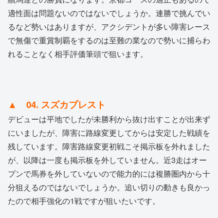
適性面は問題ないのではないでしょうか。連勝で挑んでい
るなど勢いはありますが、アクシデントが多い障害レース
で無傷で重賞制覇をするのは至難の業なので勢いに捕らわ
れることなく相手評価筆頭で狙います。
▲ 04. スズカプレスト
デビューは平地でしたが未勝利から抜け出すことが出来ず
にいましたが、障害に路線変更してからは安定した戦績を
残しています。障害路線変更初戦こそ掲示板を外れました
が、以降は一度も掲示板を外していません。近3走はオー
プンで馬券を外していないので能力的には複勝圏内から十
分狙えるのではないでしょうか。追い切りの動きも良かっ
たので相手強化の1戦ですが狙いたいです。