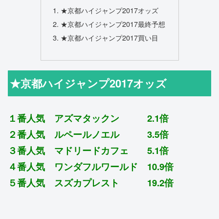
★京都ハイジャンプ2017オッズ
★京都ハイジャンプ2017最終予想
★京都ハイジャンプ2017買い目
★京都ハイジャンプ2017オッズ
１番人気 アズマタックン 2.1倍
２番人気 ルペールノエル 3.5倍
３番人気 マドリードカフェ 5.1倍
４番人気 ワンダフルワールド 10.9倍
５番人気 スズカプレスト 19.2倍