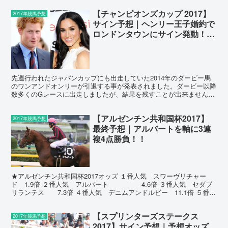
【チャンピオンズカップ 2017】
2017年競馬予想
サイン予想｜ヘンリー王子婚約で
ロンドンタウンにサイン発動！！
プレゼンターは土屋太鳳さん！！
先週行われたジャパンカップにも出走していた2014年のダービー馬
のワンアンドオンリーが引退する事が発表されました。ダービー以降
数多くのGレースに出走しましたが、結果を残すことが出来ませんで
した。最弱のダービー馬と揶揄されることもありましたが...
【アルゼンチン共和国杯2017】
2017年競馬予想
最終予想｜アルバートを軸に3連
複4点勝負！！
★アルゼンチン共和国杯2017オッズ １番人気 スワーヴリチャー
ド 1.9倍 ２番人気 アルバート 4.6倍 ３番人気 セダブ
リランテス 7.3倍 ４番人気 デニムアンドルビー 11.1倍 ５番人
気 ソールインパクト 15.1倍...
【スプリンターズステークス
2017年競馬予想
2017】サイン予想｜予想オッズ