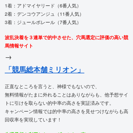
1着：アドマイヤリード（6番人気）
2着：デンコウアンジュ（11番人気）
3着：ジュールポレール（7番人気）
波乱決着を３連単で的中させた、穴馬選定に評価の高い競
馬情報サイト
→
「競馬総本舗ミリオン」
正直なところを言うと、神様でもないので、
無料情報がたまに外れることはありながらも、他予想サイ
トに引けを取らない的中率の高さを実証済みです。
キャンペーン情報では的中率の高さを見せつけながらも高
回収率を実現しています！