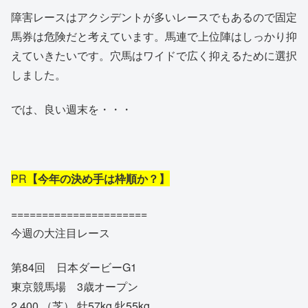
障害レースはアクシデントが多いレースでもあるので固定
馬券は危険だと考えています。馬連で上位陣はしっかり抑
えていきたいです。穴馬はワイドで広く抑えるために選択
しました。
では、良い週末を・・・
PR
【今年の決め手は枠順か？】
======================
今週の大注目レース
第84回 日本ダービーG1
東京競馬場 3歳オープン
2,400 （芝） 牡57kg 牝55kg