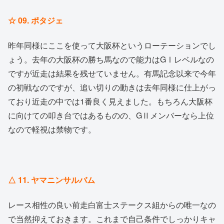
☆ 09. ポタジェ
昨年同様にここを使って大阪杯というローテーションでし
ょう。去年の大阪杯の勝ち馬なので能力はGⅠレベルなの
ですが近走は結果を残せていません。有馬記念以来で今年
の初戦なのですが、追い切りの動きは去年同様に仕上がっ
ており近走の中では1番良く見えました。もちろん大阪杯
に向けての叩き台ではあるものの、GⅡメンバーなら上位
なので軽視は禁物です。
△ 11. ヤマニンサルバム
レース相性の良い前走白富士ステークス組からの唯一なの
で当然抑えておきます。これまで自己条件でしっかりキャ