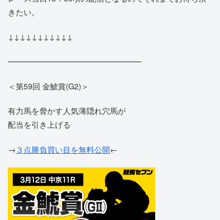
きたい。
↓↓↓↓↓↓↓↓↓↓↓
━━━━━━━━━━━━━━━━━
＜第59回 金鯱賞(G2)＞
有力馬を脅かす人気薄隠れ穴馬が
配当を引き上げる
→
３点勝負買い目を無料公開
←