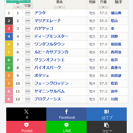
X
Facebook
はてブ
Pocket
LINE
コピー