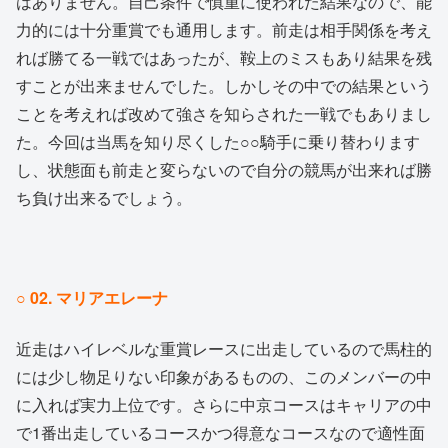
はありません。自己条件で慎重に使われた結果なので、能
力的には十分重賞でも通用します。前走は相手関係を考え
れば勝てる一戦ではあったが、鞍上のミスもあり結果を残
すことが出来ませんでした。しかしその中での結果という
ことを考えれば改めて強さを知らされた一戦でもありまし
た。今回は当馬を知り尽くした○○騎手に乗り替わります
し、状態面も前走と変らないので自分の競馬が出来れば勝
ち負け出来るでしょう。
○ 02. マリアエレーナ
近走はハイレベルな重賞レースに出走しているので馬柱的
には少し物足りない印象があるものの、このメンバーの中
に入れば実力上位です。さらに中京コースはキャリアの中
で1番出走しているコースかつ得意なコースなので適性面