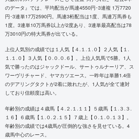
のデータ』では、平均配当が馬連4550円･3連複 1万7720
円･3連単17万2590円。馬連3桁配当は1度、馬連万馬券も
1度。3連単10万馬券以上が2度あり、3連単最高配当は78
万3010円の特大馬券が出ている。
上位人気別の成績では１人気【４.１.１.０】２人気【１.
１.１.０】３人気【０.０.０.６】。上位人気馬で5勝。1人
気で勝ったのはジャックドール、サートゥルナーリア、ス
ワーヴリチャード、ヤマカツエース。一昨年は単勝1.4倍
のデアリングタクトが2着に敗れたが、1人気が全て連対
しており信頼度は高い。
年齢別の成績は４歳馬【４.２.１.１１】５歳馬【１.３.３.
１６】６歳馬【１.０.２.１５】７歳上【０.１.０.１３】。
年齢別の成績では4歳馬が圧倒的な強さを見せている。4
歳馬中心のレース。