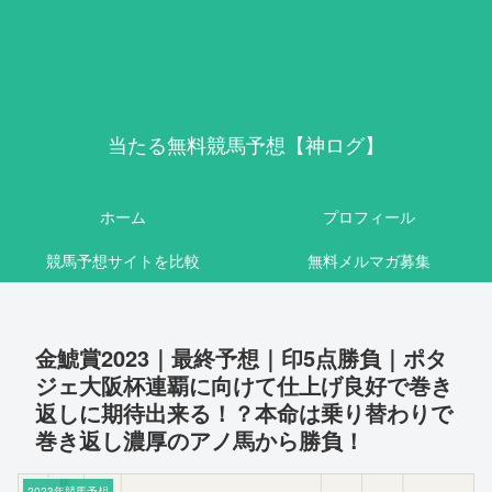
当たる無料競馬予想【神ログ】
ホーム
プロフィール
競馬予想サイトを比較
無料メルマガ募集
金鯱賞2023｜最終予想｜印5点勝負｜ポタ
ジェ大阪杯連覇に向けて仕上げ良好で巻き
返しに期待出来る！？本命は乗り替わりで
巻き返し濃厚のアノ馬から勝負！
2023年競馬予想