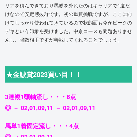
リアを積んできており馬券を外れたのはキャリアで1度だ
けなので安定感抜群です。初の重賞挑戦ですが、ここに向
けてしっかり使われてきているので状態面も今がピークの
デキという印象を受けました。中京コースも問題ありませ
んし、強敵相手ですが善戦してくれることでしょう。
★金鯱賞2023買い目！！
3連複1頭軸流し・・・6点
◎ － 02,01,09,11 － 02,01,09,11
馬単1着固定流し・・・4点
◎ → 02,01,09,11