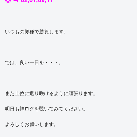
いつもの券種で勝負します。
では、良い一日を・・・。
また上位に返り咲けるように頑張ります。
明日も神ログを覗いてみてください。
よろしくお願いします。