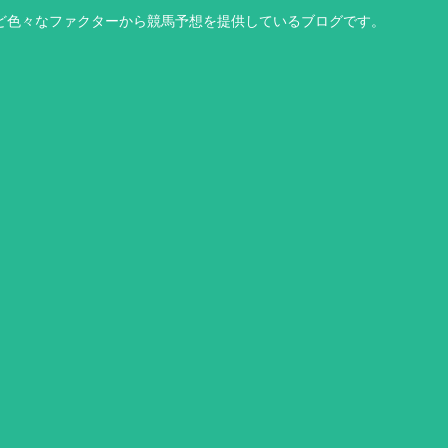
ど色々なファクターから競馬予想を提供しているブログです。