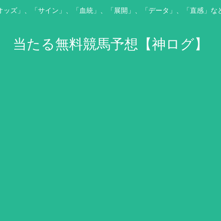
オッズ」、「サイン」、「血統」、「展開」、「データ」、「直感」な
当たる無料競馬予想【神ログ】