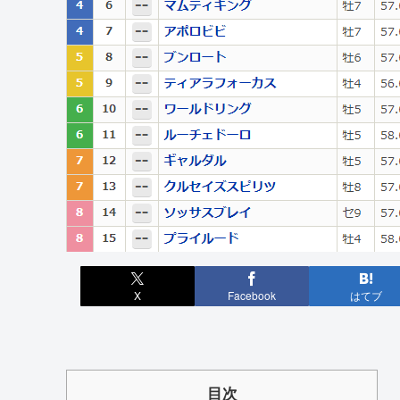
X
Facebook
はてブ
目次