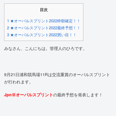
目次
1 ★オーバルスプリント2022枠順確定！！
2 ★オーバルスプリント2022最終予想！！
3 ★オーバルスプリント2022買い目！！
みなさん、こんにちは。管理人のひろです。
9月21日浦和競馬場11Rは交流重賞のオーバルスプリント
が行われます。
JpnⅢオーバルスプリント
の最終予想を発表します！