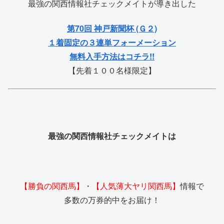
最強の関西情報社チェックメイトが導き出した
第70回 神戸新聞杯 (Ｇ２)
１着固定の３連単フォーメーション
無料入手方法はコチラ!!
【先着１００名様限定】
最強の関西情報社チェックメイトは
【勝負の関西馬】
・
【人気薄大ヤリ関西馬】
情報で
多数の万券的中をお届け！