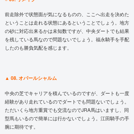
前走除外で状態面が気になるものの、ここへ出走を決めた
ということは走れる状態にあるということでしょう。地方
の砂に対応出来るかは未知数ですが、中央ダートでも結果
を残している馬なので問題ないでしょう。福永騎手を手配
したのも勝負気配を感じます。
▲ 08. オパールシャルム
中央の芝でキャリアを積んでいるのですが、ダートも一度
経験があり走れているのでダートでも問題ないでしょう。
ただいくら地方重賞でも交流なのでJRA馬はいますし、同
型馬もいるので簡単には行かないでしょう。江田騎手の手
腕に期待です。