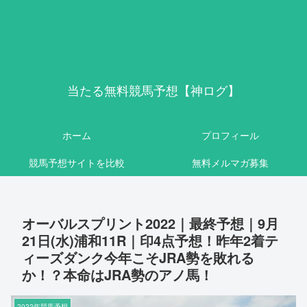
当たる無料競馬予想【神ログ】
ホーム
プロフィール
競馬予想サイトを比較
無料メルマガ募集
オーバルスプリント2022｜最終予想｜9月
21日(水)浦和11R｜印4点予想！昨年2着テ
ィーズダンク今年こそJRA勢を敗れる
か！？本命はJRA勢のアノ馬！
2022年競馬予想