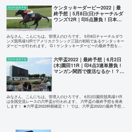
ケンタッキーダービー2022｜最
2022年競馬予想
終予想｜5月8日(日)チャーチルダ
ウンズ12R｜印5点勝負！日本馬
クラウンプライドとC.ルメール騎
手が米クラシック三冠に挑むも壁
みなさん、こんにちは。管理人のひろです。 5月8日チャーチルダウ
は高い！本命は転厩初戦の○○で
ンズ競馬場12Rでアメリカクラシック三冠の初戦であるケンタッキー
勝負！
ダービーが行われます。 GⅠケンタッキーダービーの最終予想を発
表します！ ★ケンタッキーダービー2022枠順確定...
六甲盃2022｜最終予想｜6月2日
2022年競馬予想
(木)園田11R｜印4点3連単勝負！
マンガン関西で復活なるか！？本
命はここでも強さを発揮してほし
いアノ馬で勝負！
みなさん、こんにちは。管理人のひろです。 6月2日園田競馬場11R
は全国交流レースの六甲盃が行われます。 六甲盃の最終予想を発表
します！ ★六甲盃2022枠順確定！！ では、六甲盃2022の最終予想を
発表します！ ★六甲盃2022最終予想！...