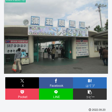
X
Facebook
はてブ
Pocket
LINE
コピー
2022.09.20