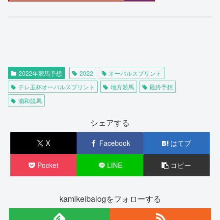
2022年競馬予想
2022
オーバルスプリント
テレ玉杯オーバルスプリント
地方競馬
最終予想
浦和競馬
シェアする
X
Facebook
はてブ
Pocket
LINE
コピー
kamikeibalogをフォローする