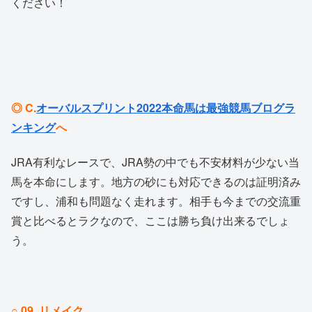
ください！
◎ C.
オーバルスプリント2022本命馬は最強競馬ブログラ
ンキング
へ
JRA有利なレースで、JRA勢の中でも不安材料が少ない当
馬を本命にします。地方の砂にも対応できるのは証明済み
ですし、浦和も問題なく走れます。相手も今までの交流重
賞と比べるとラクなので、ここは勝ち負け出来るでしょ
う。
○ 09. リメイク