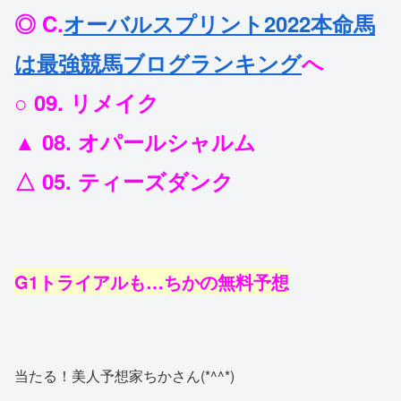
◎ C.
オーバルスプリント2022本命馬
は最強競馬ブログランキング
へ
○ 09. リメイク
▲ 08. オパールシャルム
△ 05. ティーズダンク
G1トライアルも…ちかの無料予想
当たる！美人予想家ちかさん(*^^*)