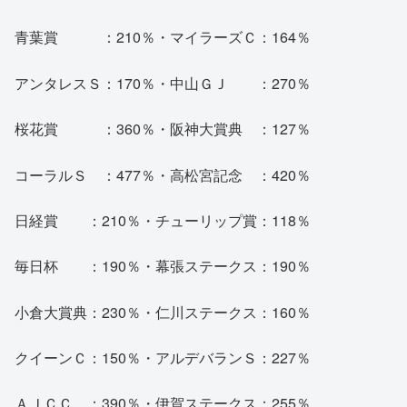
青葉賞 ：210％・マイラーズＣ：164％
アンタレスＳ：170％・中山ＧＪ ：270％
桜花賞 ：360％・阪神大賞典 ：127％
コーラルＳ ：477％・高松宮記念 ：420％
日経賞 ：210％・チューリップ賞：118％
毎日杯 ：190％・幕張ステークス：190％
小倉大賞典：230％・仁川ステークス：160％
クイーンＣ：150％・アルデバランＳ：227％
ＡＪＣＣ ：390％・伊賀ステークス：255％