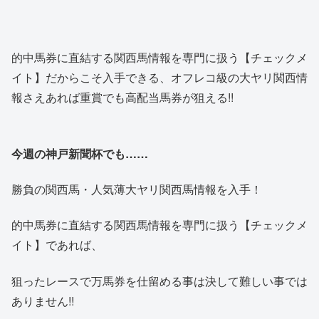
的中馬券に直結する関西馬情報を専門に扱う【チェックメ
イト】だからこそ入手できる、オフレコ級の大ヤリ関西情
報さえあれば重賞でも高配当馬券が狙える!!
今週の神戸新聞杯でも……
勝負の関西馬・人気薄大ヤリ関西馬情報を入手！
的中馬券に直結する関西馬情報を専門に扱う【チェックメ
イト】であれば、
狙ったレースで万馬券を仕留める事は決して難しい事では
ありません!!