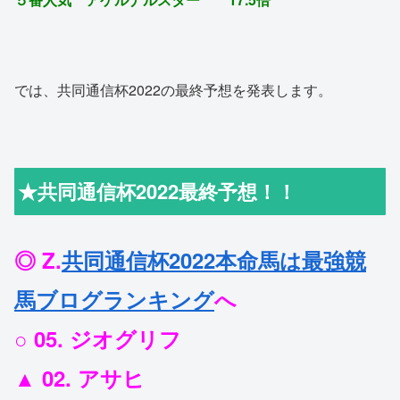
では、共同通信杯2022の最終予想を発表します。
★共同通信杯2022最終予想！！
◎ Z.
共同通信杯2022本命馬は最強競
馬ブログランキング
へ
○ 05. ジオグリフ
▲ 02. アサヒ