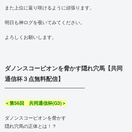
また上位に返り咲けるように頑張ります。
明日も神ログを覗いてみてください。
よろしくお願いします。
ダノンスコーピオンを脅かす隠れ穴馬【共同
通信杯３点無料配信】
━━━━━━━━━━━━━━━━━
＜第56回 共同通信杯(G3)＞
ダノンスコーピオンを脅かす
隠れ穴馬の正体とは！？