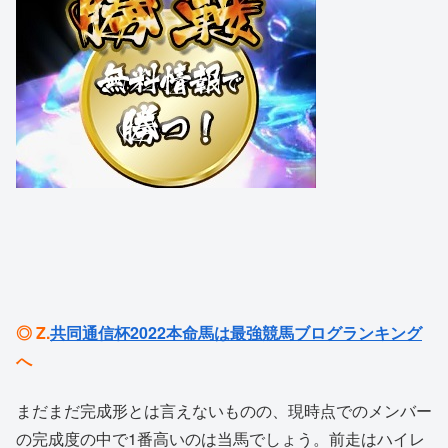
◎ Z.
共同通信杯2022本命馬は最強競馬ブログランキング
へ
まだまだ完成形とは言えないものの、現時点でのメンバー
の完成度の中で1番高いのは当馬でしょう。前走はハイレ