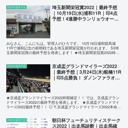
埼玉新聞栄冠賞2022｜最終予想
2022年競馬予想
｜10月19日(水)浦和11R｜印4点
予想！4連勝中ランリョウオーは
強敵も本命は安定感重視でアノ馬
で勝負！
みなさん、こんにちは。管理人のひろです。 10月19日浦和競馬場
11Rで浦和記念の前哨戦である埼玉新聞栄冠賞が行われます。 S3埼
玉新聞栄冠賞の最終予想を発表します！ ★埼玉新聞栄冠賞2022枠順
確定！！ では、埼玉新聞栄冠賞2022の最終...
京成盃グランドマイラーズ2022
2022年競馬予想
｜最終予想｜3月24日(木)船橋11R
｜印5点勝負！ ダノンファラオ連
覇なるか！？ミューチャリーなど
の地方馬にも注目！本命はこのコ
ースで信頼出来るアノ馬で勝負！
★京成盃グランドマイラーズ2022枠順確定！！ では、京成盃グラン
ドマイラーズ2022の最終予想を発表します。 ★京成盃グランドマイ
ラーズ2022最終予想！！ ◎ Y.京成盃グランドマイラーズ2022本命馬
は最強競馬ブログランキングへ ○ ...
朝日杯フューチュリティステーク
2022年競馬予想
ス2022｜出走馬診断｜出走馬確