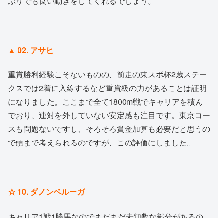
ぶりでも良い動きをしてくれるでしょう。
▲ 02. アサヒ
重賞勝利経験こそないものの、前走の東スポ杯2歳ステー
クスでは2着に入線するなど重賞級の力があることは証明
になりました。ここまで全て1800m戦でキャリアを積ん
でおり、連対を外していない安定感も注目です。東京コー
スも問題ないですし、そろそろ賞金加算も必要だと思うの
で頭まで考えられるのですが、この評価にしました。
☆ 10. ダノンベルーガ
キャリア1戦1勝馬なのでまだまだ未知数な部分があるの