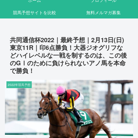
ホーム
プロフィール
競馬予想サイトを比較
無料メルマガ募集
共同通信杯2022｜最終予想｜2月13日(日)
東京11R｜印6点勝負！大器ジオグリフな
どハイレベルな一戦を制するのは、この後
のGⅠのために負けられないアノ馬を本命
で勝負！
2022年競馬予想