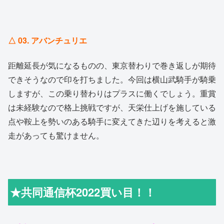
△ 03. アバンチュリエ
距離延長が気になるものの、東京替わりで巻き返しが期待
できそうなので印を打ちました。今回は横山武騎手が騎乗
しますが、この乗り替わりはプラスに働くでしょう。重賞
は未経験なので格上挑戦ですが、天栄仕上げを施している
点や鞍上を勢いのある騎手に変えてきた辺りを考えると激
走があっても驚けません。
★共同通信杯2022買い目！！