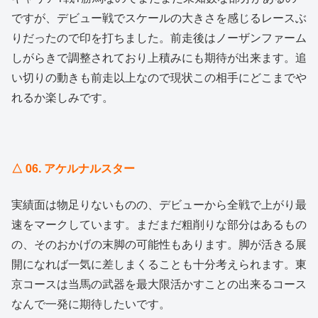
ですが、デビュー戦でスケールの大きさを感じるレースぶ
りだったので印を打ちました。前走後はノーザンファーム
しがらきで調整されており上積みにも期待が出来ます。追
い切りの動きも前走以上なので現状この相手にどこまでや
れるか楽しみです。
△ 06. アケルナルスター
実績面は物足りないものの、デビューから全戦で上がり最
速をマークしています。まだまだ粗削りな部分はあるもの
の、そのおかげの末脚の可能性もあります。脚が活きる展
開になれば一気に差しまくることも十分考えられます。東
京コースは当馬の武器を最大限活かすことの出来るコース
なんで一発に期待したいです。