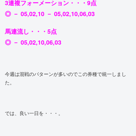
3連複フォーメーション・・・9点
◎ － 05,02,10 － 05,02,10,06,03
馬連流し・・・5点
◎ － 05,02,10,06,03
今週は混戦のパターンが多いのでこの券種で統一しまし
た。
では、良い一日を・・・。