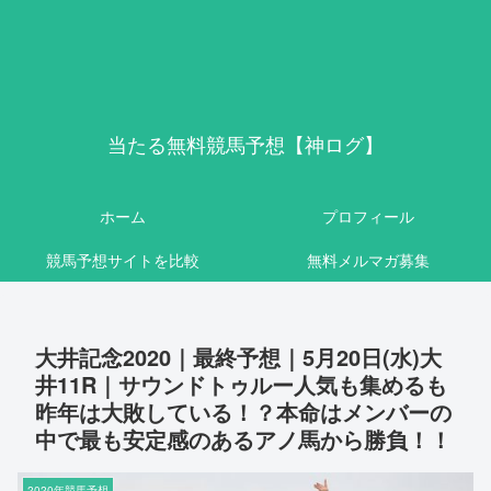
当たる無料競馬予想【神ログ】
ホーム
プロフィール
競馬予想サイトを比較
無料メルマガ募集
大井記念2020｜最終予想｜5月20日(水)大
井11R｜サウンドトゥルー人気も集めるも
昨年は大敗している！？本命はメンバーの
中で最も安定感のあるアノ馬から勝負！！
2020年競馬予想