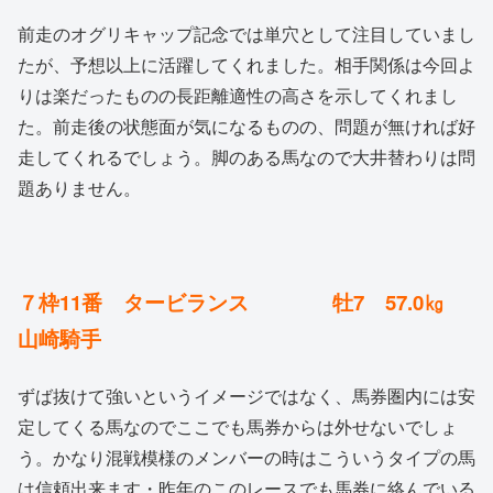
前走のオグリキャップ記念では単穴として注目していまし
たが、予想以上に活躍してくれました。相手関係は今回よ
りは楽だったものの長距離適性の高さを示してくれまし
た。前走後の状態面が気になるものの、問題が無ければ好
走してくれるでしょう。脚のある馬なので大井替わりは問
題ありません。
７枠11番 タービランス 牡7 57.0㎏
山崎騎手
ずば抜けて強いというイメージではなく、馬券圏内には安
定してくる馬なのでここでも馬券からは外せないでしょ
う。かなり混戦模様のメンバーの時はこういうタイプの馬
は信頼出来ます・昨年のこのレースでも馬券に絡んでいる