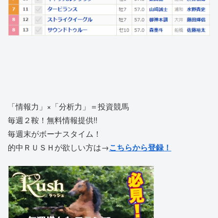
「情報力」×「分析力」＝投資競馬
毎週２鞍！無料情報提供!!
毎週末がボーナスタイム！
的中ＲＵＳＨが欲しい方は→
こちらから登録！