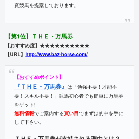
資競馬を提案しております。
【第1位】ＴＨＥ・万馬券
【おすすめ度】★★★★★★★★★★
【URL】
http://www.baz-horse.com/
【おすすめポイント】
『ＴＨＥ・万馬券』
は「勉強不要！才能不
要！スキル不要！」競馬初心者でも簡単に万馬券
をゲット!!
無料情報
でご案内する
買い目
でまずは的中を手に
して下さい。
ＴＨＥ・万馬券が支持される理由とは？