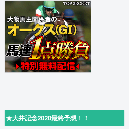
★大井記念2020最終予想！！