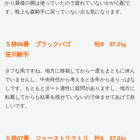
かり最後の脚は使っていたので疲れていないかが心配で
す。鞍上も森騎手に戻っていない点も気になります。
５枠06番 ブラックバゴ 牡8 57.0㎏
笹川騎手
タフな馬ですね。地方に移籍してから一度もまともに休ん
でいませんし、中央時代から考えると去年から走りっぱな
しです。もともとダート適性に疑問がありますし、地方に
転厩してからも結果を残せていないので休ませてあげて欲
しいです。
５枠07番 ジョーストリクトリ 牡6 57.0㎏