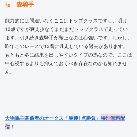
㎏ 森騎手
能力的には間違いなくここはトップクラスですし、明け
10歳ですが衰え少なくまだまだトップクラスで走ってい
ます。引き続き森騎手が鞍上なのは心強いです。しかし、
昨年このレースで13着に凡走している過去があります。
もともと冬に結果を出しやすいタイプの馬なので、ここは
中心視するよりも抑えておくべき存在なのかも知れませ
ん。
大物馬主関係者のオークス「馬連1点勝負」
特別無料配
信
！