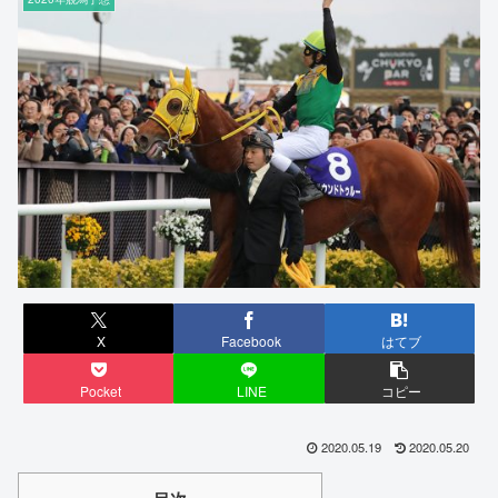
X
Facebook
はてブ
Pocket
LINE
コピー
2020.05.19
2020.05.20