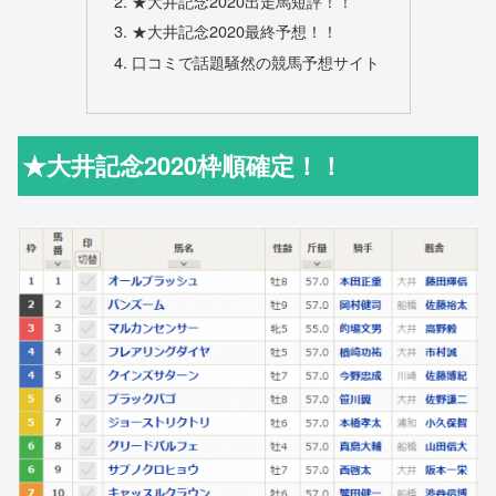
★大井記念2020出走馬短評！！
★大井記念2020最終予想！！
口コミで話題騒然の競馬予想サイト
★大井記念2020枠順確定！！