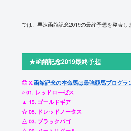
では、早速函館記念2019の最終予想を発表し
★函館記念2019最終予想
◎ X.
函館記念の本命馬は最強競馬ブログラ
○ 01. レッドローゼス
▲ 15. ゴールドギア
☆ 05. ドレッドノータス
△ 03. ブラックバゴ
△ 08. メートルダール