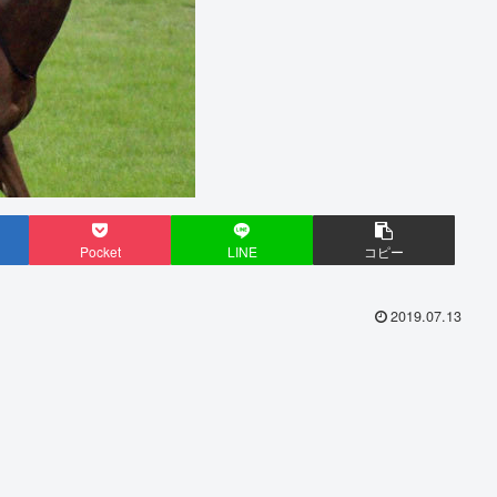
Pocket
LINE
コピー
2019.07.13