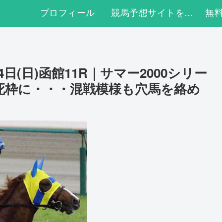
プロフィール
競馬予想サイトを比較
無
4日(日)函館11R｜サマー2000シリー
死枠に・・・混戦模様も穴馬を絡め