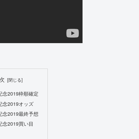
次
念2019枠順確定
念2019オッズ
念2019最終予想
念2019買い目