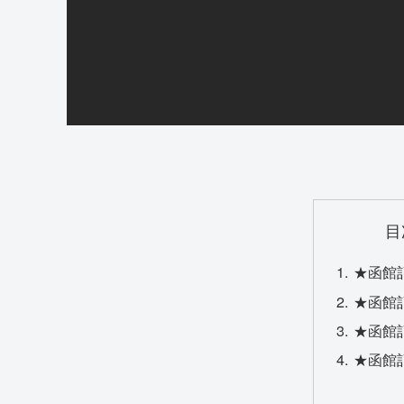
目
★函館記
★函館記
★函館記
★函館記