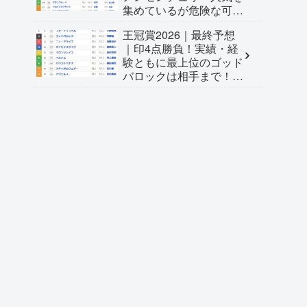
集めているが危険な可能
性あり！？本命は勝負気
王冠賞2026｜最終予想
配があるアノ馬で勝負！
｜印4点勝負！実績・経
験ともに最上位のゴッド
バロックは相手まで！本
命は安定感抜群のアノ馬
で勝負！