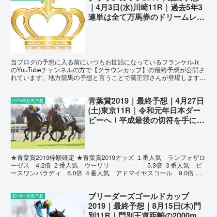
｜4月3日(水)川崎11R｜過去5年3
連単は全て万馬券のドリームレー
ス！羽田盃へ進むのは1枠1番サク
セッサーか！？
当ブログの予想に入る前にいつもお世話になっているフランケルJr.
のYouTubeチャンネルの方で【クラウンカップ】の最終予想が公開さ
れています。地方競馬の予想と言うことで菊正宗さんが登場します。
地方コンビですねｗ予想家の生声で予想を聞けると...
青葉賞2019｜最終予想｜4月27日
2019年競馬予想
(土)東京11R｜令和元年日本ダー
ビーへ！平成最後の切符を手にす
るのはピースワンパラディか、ウ
ーリリか！？
★青葉賞2019枠順確定 ★青葉賞2019オッズ １番人気 ランフォザロ
ーゼス 4.2倍 ２番人気 ウーリリ 5.3倍 ３番人気 ピ
ースワンパラディ 6.0倍 ４番人気 アドマイヤスコール 9.0倍 ５
番人気 リオンリオン ...
ブリーダーズゴールドカップ
2019年競馬予想
2019｜最終予想｜8月15日(木)門
別11R｜門別王道距離の2000m戦