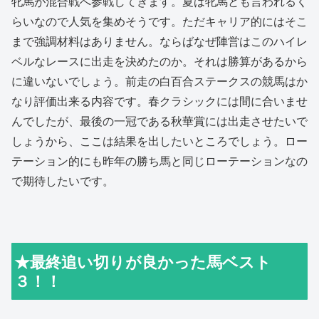
牝馬が混合戦へ参戦してきます。夏は牝馬とも言われるく
らいなので人気を集めそうです。ただキャリア的にはそこ
まで強調材料はありません。ならばなぜ陣営はこのハイレ
ベルなレースに出走を決めたのか。それは勝算があるから
に違いないでしょう。前走の白百合ステークスの競馬はか
なり評価出来る内容です。春クラシックには間に合いませ
んでしたが、最後の一冠である秋華賞には出走させたいで
しょうから、ここは結果を出したいところでしょう。ロー
テーション的にも昨年の勝ち馬と同じローテーションなの
で期待したいです。
★最終追い切りが良かった馬ベスト
３！！