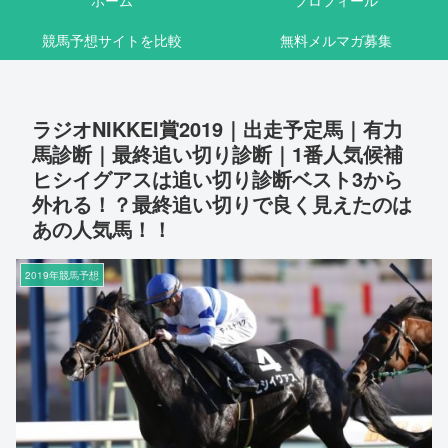
ホーム
プロフィール
競馬予想サイトを比較
無料メルマガ募集
ラジオNIKKEI賞2019｜出走予定馬｜有力
馬診断｜最終追い切り診断｜1番人気候補
ヒシイグアスは追い切り診断ベスト3から
外れる！？最終追い切りで良く見えたのは
あの人気馬！！
2019年競馬予想