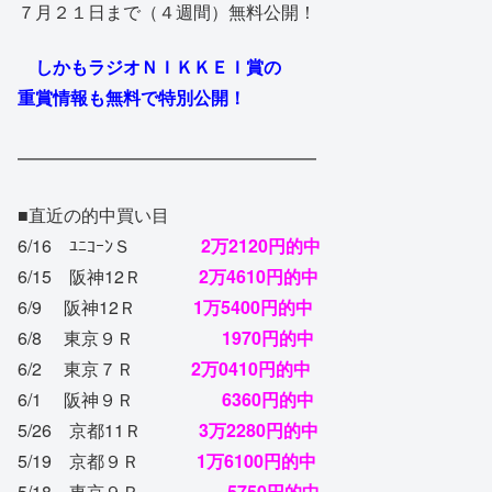
７月２１日まで（４週間）無料公開！
しかもラジオＮＩＫＫＥＩ賞の
重賞情報も無料で特別公開！
━━━━━━━━━━━━━━━━━
■直近の的中買い目
6/16 ﾕﾆｺｰﾝＳ
2万2120円的中
6/15 阪神12Ｒ
2万4610円的中
6/9 阪神12Ｒ
1万5400円的中
6/8 東京９Ｒ
1970円的中
6/2 東京７Ｒ
2万0410円的中
6/1 阪神９Ｒ
6360円的中
5/26 京都11Ｒ
3万2280円的中
5/19 京都９Ｒ
1万6100円的中
5/18 東京９Ｒ
5750円的中