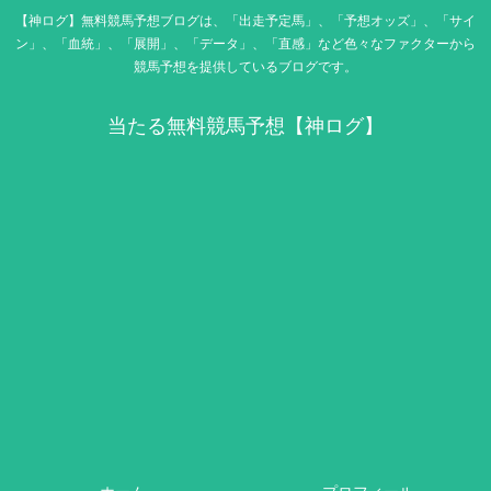
【神ログ】無料競馬予想ブログは、「出走予定馬」、「予想オッズ」、「サイ
ン」、「血統」、「展開」、「データ」、「直感」など色々なファクターから
競馬予想を提供しているブログです。
当たる無料競馬予想【神ログ】