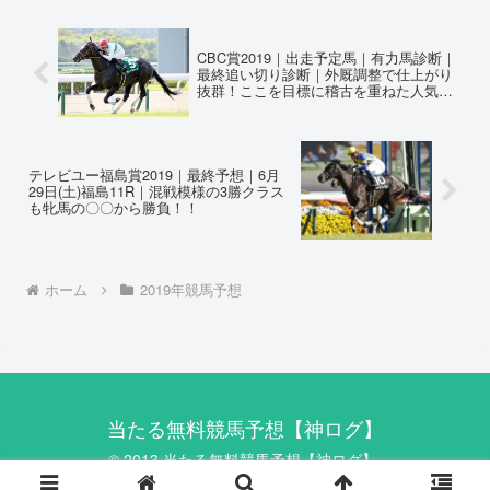
CBC賞2019｜出走予定馬｜有力馬診断｜
最終追い切り診断｜外厩調整で仕上がり
抜群！ここを目標に稽古を重ねた人気馬
はこの馬だ！！
テレビユー福島賞2019｜最終予想｜6月
29日(土)福島11R｜混戦模様の3勝クラス
も牝馬の〇〇から勝負！！
ホーム
2019年競馬予想
当たる無料競馬予想【神ログ】
© 2013 当たる無料競馬予想【神ログ】.