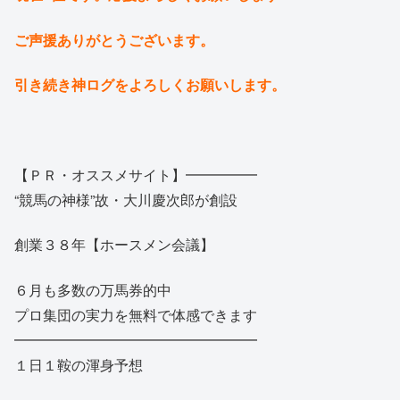
ご声援ありがとうございます。
引き続き神ログをよろしくお願いします。
【ＰＲ・オススメサイト】━━━━━
“競馬の神様”故・大川慶次郎が創設
創業３８年【ホースメン会議】
６月も多数の万馬券的中
プロ集団の実力を無料で体感できます
━━━━━━━━━━━━━━━━━
１日１鞍の渾身予想