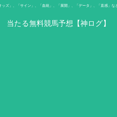
オッズ」、「サイン」、「血統」、「展開」、「データ」、「直感」な
当たる無料競馬予想【神ログ】