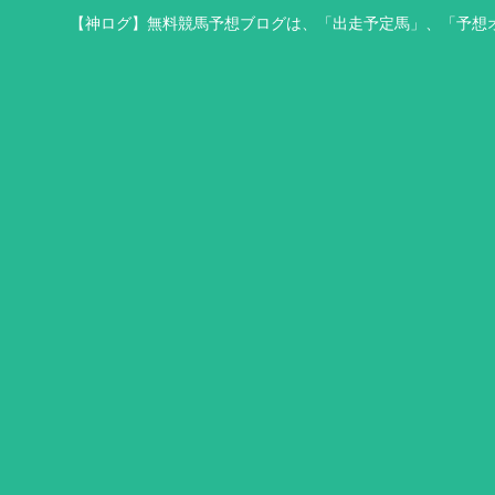
【神ログ】無料競馬予想ブログは、「出走予定馬」、「予想