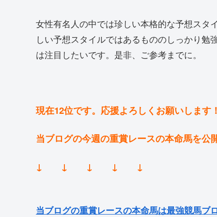
女性有名人の中では珍しい本格的な予想スタ
しい予想スタイルではあるもののしっかり勉
は注目したいです。是非、ご参考までに。
現在12位です。応援よろしくお願いします
当ブログの今週の重賞レースの本命馬を公
↓ ↓ ↓ ↓ ↓
当ブログの重賞レースの本命馬は最強競馬ブ