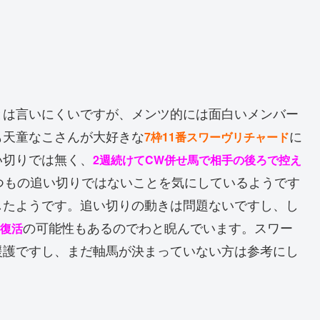
とは言いにくいですが、メンツ的には面白いメンバー
も天童なこさんが大好きな
に
7枠11番スワーヴリチャード
い切りでは無く、
2週続けてCW併せ馬で相手の後ろで控え
つもの追い切りではないことを気にしているようです
したようです。追い切りの動きは問題ないですし、し
の可能性もあるのでわと睨んでいます。スワー
復活
援護ですし、まだ軸馬が決まっていない方は参考にし