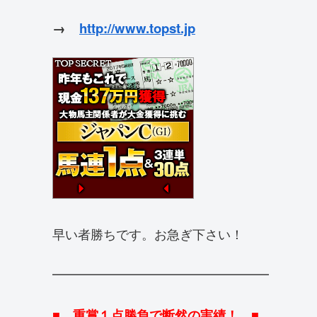
→
http://www.topst.jp
早い者勝ちです。お急ぎ下さい！
━━━━━━━━━━━━━━━━━
■ 重賞１点勝負で断然の実績！ ■