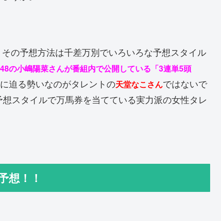
、その予想方法は千差万別でいろいろな予想スタイル
B48の小嶋陽菜さんが番組内で公開している「3連単5頭
に迫る勢いなのがタレントの
ではないで
天堂なこさん
予想スタイルで万馬券を当てている実力派の女性タレ
8予想！！