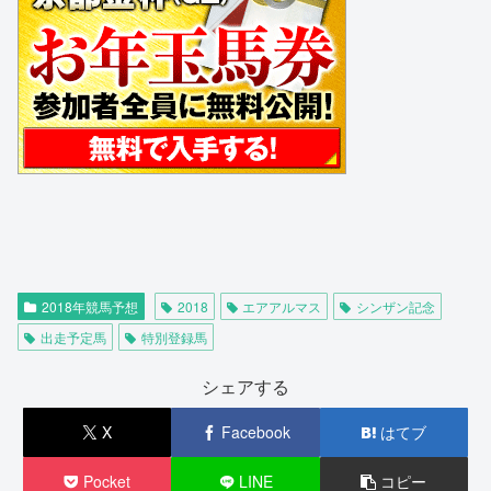
2018年競馬予想
2018
エアアルマス
シンザン記念
出走予定馬
特別登録馬
シェアする
X
Facebook
はてブ
Pocket
LINE
コピー