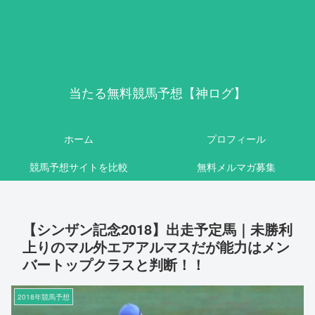
当たる無料競馬予想【神ログ】
ホーム
プロフィール
競馬予想サイトを比較
無料メルマガ募集
【シンザン記念2018】出走予定馬｜未勝利
上りのマル外エアアルマスだが能力はメン
バートップクラスと判断！！
2018年競馬予想