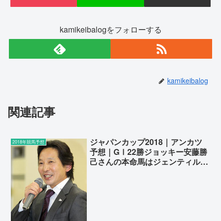
kamikeibalogをフォローする
kamikeibalog
関連記事
ジャパンカップ2018｜アンカツ
2018年競馬予想
予想｜GⅠ22勝ジョッキー安藤勝
己さんの本命馬はジェンティルド
ンナ越えを目指す1枠1番アーモン
ドアイ！！