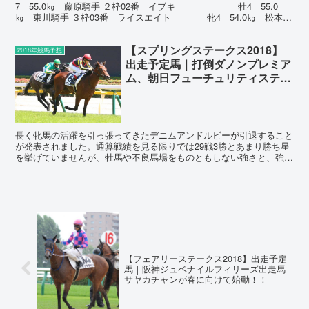
7 55.0㎏ 藤原騎手 ２枠02番 イブキ 牡4 55.0
㎏ 東川騎手 ３枠03番 ライスエイト 牝4 54.0㎏ 松本騎
手 ４枠04番 ヴェリテ ...
【スプリングステークス2018】
2018年競馬予想
出走予定馬｜打倒ダノンプレミア
ム、朝日フューチュリティステー
クス2着馬ステルヴィオが始
動！！
長く牝馬の活躍を引っ張ってきたデニムアンドルビーが引退すること
が発表されました。通算戦績を見る限りでは29戦3勝とあまり勝ち星
を挙げていませんが、牡馬や不良馬場をものともしない強さと、強力
な末脚を武器に第一線で戦い抜いた力のある牝馬でした。...
【フェアリーステークス2018】出走予定
馬｜阪神ジュベナイルフィリーズ出走馬
サヤカチャンが春に向けて始動！！