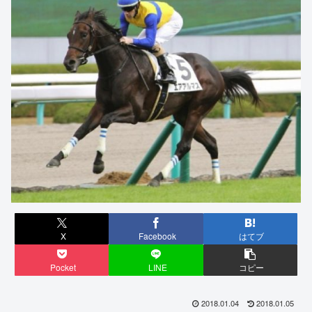
X
Facebook
はてブ
Pocket
LINE
コピー
2018.01.04
2018.01.05