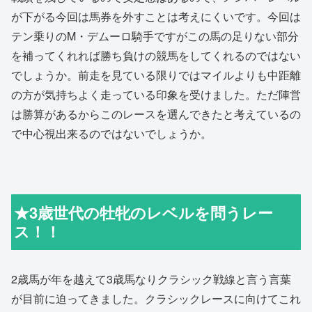
が下がる今回は馬券を外すことは考えにくいです。今回は
テン乗りのM・デムーロ騎手ですがこの馬の足りない部分
を補ってくれれば勝ち負けの競馬をしてくれるのではない
でしょうか。前走を見ている限りではマイルよりも中距離
の方が気持ちよく走っている印象を受けました。ただ陣営
は勝算があるからこのレースを選んできたと考えているの
で中心視出来るのではないでしょうか。
★3歳世代の牡牝のレベルを問うレー
ス！！
2歳馬が年を越えて3歳馬なりクラシック戦線と言う言葉
が目前に迫ってきました。クラシックレースに向けてこれ