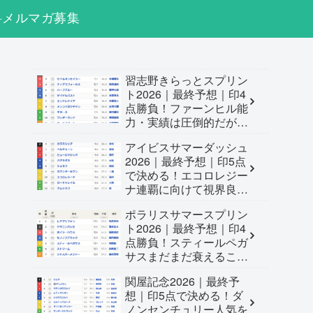
料メルマガ募集
習志野きらっとスプリン
ト2026｜最終予想｜印4
点勝負！ファーンヒル能
力・実績は圧倒的だが今
年は不安がある！本命は
アイビスサマーダッシュ
勝負気配がするアノ馬で
2026｜最終予想｜印5点
勝負！
で決める！エコロレジー
ナ連覇に向けて視界良好
も…？本命は勝負気配が
ポラリスサマースプリン
あるアノ馬で勝負！
ト2026｜最終予想｜印4
点勝負！スティールペガ
サスまだまだ衰えること
現役すぎる！？本命は実
関屋記念2026｜最終予
績と経験のアノ馬で勝
想｜印5点で決める！ダ
負！
ノンセンチュリー人気を