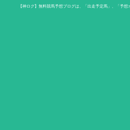
【神ログ】無料競馬予想ブログは、「出走予定馬」、「予想