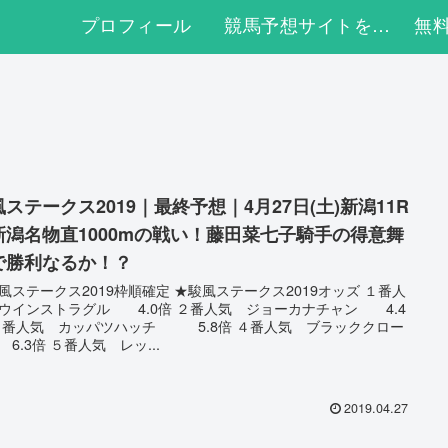
プロフィール
競馬予想サイトを比較
無
ステークス2019｜最終予想｜4月27日(土)新潟11R
新潟名物直1000mの戦い！藤田菜七子騎手の得意舞
で勝利なるか！？
風ステークス2019枠順確定 ★駿風ステークス2019オッズ １番人
ウインストラグル 4.0倍 ２番人気 ジョーカナチャン 4.4
３番人気 カッパツハッチ 5.8倍 ４番人気 ブラッククロー
 6.3倍 ５番人気 レッ...
2019.04.27