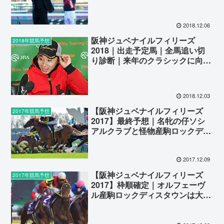
ーリング女子の「そだね～」から
アスリートサイン注目馬は〇
〇！！
2018.12.06
阪神ジュベナイルフィリーズ
2018年競馬予想
2018｜出走予定馬｜全馬追い切
り診断｜来年のクラシックに向け
て2歳女王のタイトルを目指
す！！本命不在、現時点での穴馬
候補公開中！！
2018.12.03
【阪神ジュベナイルフィリーズ
2017年競馬予想
2017】最終予想｜名牝の仔ソシ
アルクラブと怪物産駒ロックディ
スタウンを軸に3連複4点勝負！！
2017.12.09
【阪神ジュベナイルフィリーズ
2017年競馬予想
2017】枠順確定｜オルフェーヴ
ル産駒ロックディスタウンは大外
枠の8枠18番！！