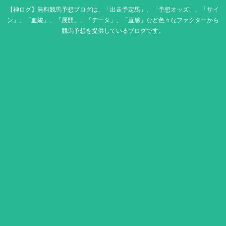
【神ログ】無料競馬予想ブログは、「出走予定馬」、「予想オッズ」、「サイ
ン」、「血統」、「展開」、「データ」、「直感」など色々なファクターから
競馬予想を提供しているブログです。